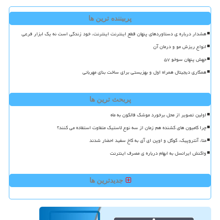
پربیننده ترین ها
هشدار درباره ی دستاوردهای پنهان قطع اینترنت اینترنت، خود زندگی است نه یک ابزار فرعی
انواع ریزش مو و درمان آن
جهش پنهان سوخو ۵۷
همکاری دیجیتال همراه اول و بهزیستی برای ساخت بنای مهربانی
پربحث ترین ها
اولین تصویر از محل برخورد موشک فالکون به ماه
چرا کامیون های کشنده هم زمان از سه نوع لاستیک متفاوت استفاده می کنند؟
متا، آنتروپیک، گوگل و اوپن ای آی به کاخ سفید احضار شدند
واکنش ایرانسل به ابهام درباره ی مصرف اینترنت
جدیدترین ها