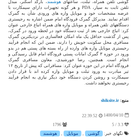
گوشی تلفن همراه، تبلت، ساعتهای
هوشمند
، بارکد اسکنر، مبدل
تلفن ثابت به سیار، PDA و هر گونه تجهیزات دارای سیمکارت با
عرضه مشخصات خود و موبایل واره های ورودی شأن به گمرک
اقدام نمایند. مدیرکل گمرک فرودگاه امام ضمن اشاره به رجیستری
دستگاههای تلفن همراه و موبایل واره های همراه اتباع خارجی عنوان
کرد: اتباع خارجی بعد از ثبت دستگاه خود در لحظه ورود در گمرک،
پس از گذشت حداقل یک ماه امکان فعالسازی در نزدیکترین گمرک
مسافری محل سکونت خویش را دارند، ضمن این که انجام فرآیند
رجیستری موبایل واره های وارده از راه بسته های پستی هم در بدو
ورود در حوزه ۳ گمرک امانات پستی فرودگاه امام قابل رسیدگی و
انجام است. همچنین، رضا خورشیدی، معاون مسافری گمرک
فرودگاه امام در این حوزه عنوان کرد: مسافرانی که پیش از تاریخ ۱۲
تیر مبادرت به ورود تبلت و موبایل واره کرده اند با قرار دادن
سیمکارت و روشن کردن دستگاه خود دیگر نیازی به انجام فرآیند
رجیستری نخواهند داشت.
منبع:
shiksite.ir
1400/04/10
22:39:52
1796
3.3 / 5
تگهای خبر:
گوشی
,
موبایل
,
هوشمند