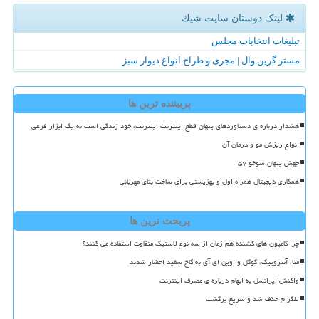
لینک دوستان سایت شیك
تبلیغات انتخابات مجلس
مستر گرین وال | مجری و طراح انواع دیوار سبز
پربیننده ترین ها
هشدار درباره ی دستاوردهای پنهان قطع اینترنت اینترنت، خود زندگی است نه یک ابزار فرعی
انواع ریزش مو و درمان آن
جهش پنهان سوخو ۵۷
همکاری دیجیتال همراه اول و بهزیستی برای ساخت بنای مهربانی
پربحث ترین ها
چرا کامیون های کشنده هم زمان از سه نوع لاستیک متفاوت استفاده می کنند؟
متا، آنتروپیک، گوگل و اوپن ای آی به کاخ سفید احضار شدند
واکنش ایرانسل به ابهام درباره ی مصرف اینترنت
تلگرام حذف شد و سریع برگشت