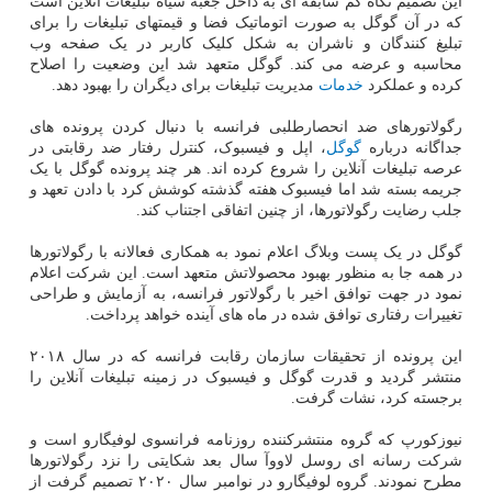
این تصمیم نگاه کم سابقه ای به داخل جعبه سیاه تبلیغات آنلاین است
که در آن گوگل به صورت اتوماتیک فضا و قیمتهای تبلیغات را برای
تبلیغ کنندگان و ناشران به شکل کلیک کاربر در یک صفحه وب
محاسبه و عرضه می کند. گوگل متعهد شد این وضعیت را اصلاح
کرده و عملکرد
خدمات
مدیریت تبلیغات برای دیگران را بهبود دهد.
رگولاتورهای ضد انحصارطلبی فرانسه با دنبال کردن پرونده های
جداگانه درباره
گوگل
، اپل و فیسبوک، کنترل رفتار ضد رقابتی در
عرصه تبلیغات آنلاین را شروع کرده اند. هر چند پرونده گوگل با یک
جریمه بسته شد اما فیسبوک هفته گذشته کوشش کرد با دادن تعهد و
جلب رضایت رگولاتورها، از چنین اتفاقی اجتناب کند.
گوگل در یک پست وبلاگ اعلام نمود به همکاری فعالانه با رگولاتورها
در همه جا به منظور بهبود محصولاتش متعهد است. این شرکت اعلام
نمود در جهت توافق اخیر با رگولاتور فرانسه، به آزمایش و طراحی
تغییرات رفتاری توافق شده در ماه های آینده خواهد پرداخت.
این پرونده از تحقیقات سازمان رقابت فرانسه که در سال ۲۰۱۸
منتشر گردید و قدرت گوگل و فیسبوک در زمینه تبلیغات آنلاین را
برجسته کرد، نشات گرفت.
نیوزکورپ که گروه منتشرکننده روزنامه فرانسوی لوفیگارو است و
شرکت رسانه ای روسل لاووآ سال بعد شکایتی را نزد رگولاتورها
مطرح نمودند. گروه لوفیگارو در نوامبر سال ۲۰۲۰ تصمیم گرفت از