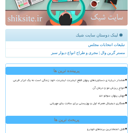
لینک دوستان سایت شیك
تبلیغات انتخابات مجلس
مستر گرین وال | مجری و طراح انواع دیوار سبز
پربیننده ترین ها
هشدار درباره ی دستاوردهای پنهان قطع اینترنت اینترنت، خود زندگی است نه یک ابزار فرعی
انواع ریزش مو و درمان آن
جهش پنهان سوخو ۵۷
همکاری دیجیتال همراه اول و بهزیستی برای ساخت بنای مهربانی
پربحث ترین ها
قابل اعتمادترین برندهای خودرو