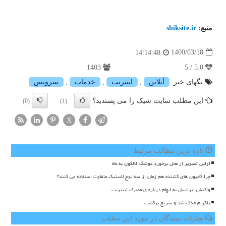
منبع:
shiksite.ir
1400/03/18
14:14:48
1403
5.0 / 5
تگهای خبر:
آنلاین
,
اینترنت
,
خدمات
,
سرویس
این مطلب سایت شیک را می پسندید؟
(0)
(1)
X
تازه ترین مطالب مرتبط
اولین تصویر از محل برخورد موشک فالکون به ماه
چرا کامیون های کشنده هم زمان از سه نوع لاستیک متفاوت استفاده می کنند؟
واکنش ایرانسل به ابهام درباره ی مصرف اینترنت
تلگرام حذف شد و سریع برگشت
نظرات بینندگان در مورد این مطلب