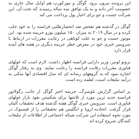
این پرونده بیرون برود. گوگل و نیوزکورپ هم اوایل سال جاری به
خصومت آخر داده و به یک توافق سه ساله رسیدند که تحت آن، این
شرکت جست و جو برای اخبار پول پرداخت می کند.
گوگل در گذشته هم تفحص ضد انحصارطلبی فرانسه را به خود جلب
کرده و در سال ۲۰۱۹ به میزان ۱۵۰ میلیون یورو جریمه شده بود. این
موتور جست و جو به علت کوتاهی در رعایت مقررات در ارتباط با
سرویس خبری خود در معرض خطر جریمه دیگری در هفته های آینده
قرار دارد.
برونو لومر، وزیر دارایی فرانسه اظهار داشت: لازم است که غولهای
فناوری مقررات رقابت فرانسه را رعایت نمایند. وی به رفتار گوگل
اشاره نمود که به گروههای رسانه ای که مدل اقتصادی آنها متکی به
درآمد تبلیغات است، لطمه زده است.
بر اساس گزارش بلومبرگ، جریمه اخیر گوگل از جانب رگولاتور
فرانسه جدید ترین مورد از تلاشها برای شکستن نفوذ بازار غولهای
فناوری است. سرویس خبری گوگل هفته گذشته هدف تحقیقات آلمان
قرار گرفت. اتحادیه اروپا و انگلیس هم تحقیقاتی را از فیسبوک در
مورد نحوه استفاده این شرکت شبکه اجتماعی از اطلاعات از تبلیغات
کنندگان شروع کرده اند.