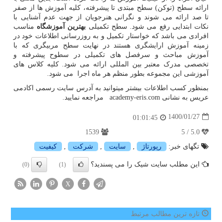
ارائه سطح (توکن) سطح مبتدی تا پیشرفته، کلیه آموزش ها از صفر
تا صد ارائه می شوند و نگرانی هنرجویان از جهت عدم آشنایی با
نکات ابتدایی رفع می شود. سطح تکمیلی
بهترین آموزشگاه
مناسب
افرادی می باشد که خواستار تکمیل و به روزرسانی اطلاعات خود در
زمینه آموزش ارایشگری هستند در نهایت سطح مربیگری که با
آموزش مباحث و سرفصل های تکمیلی در سطوح پیشرفته و
تخصصی مدرک معتبر بین المللی ارائه می شود. کلیه کلاس های
آموزشی این مجموعه بطور منظم هر ماه اجرا می شود.
بمنظور کسب اطلاعات بیشتر میتوانید به آدرس سایت رسمی اکادمی
عریس به نشانی
academy-eris.com
مراجعه نمایید.
1400/01/27
01:01:45
1539
5.0 / 5
تگهای خبر:
رپورتاژ
,
سایت
,
شركت
,
كیفیت
این مطلب سایت شیک را می پسندید؟
(0)
(1)
X
تازه ترین مطالب مرتبط