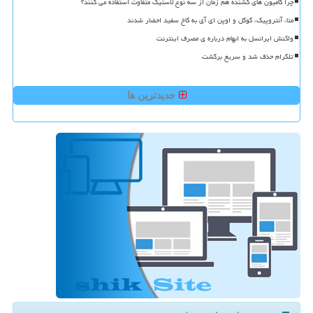
چرا کامیون های کشنده هم زمان از سه نوع لاستیک متفاوت استفاده می کنند؟
متا، آنتروپیک، گوگل و اوپن ای آی به کاخ سفید احضار شدند
واکنش ایرانسل به ابهام درباره ی مصرف اینترنت
تلگرام حذف شد و سریع برگشت
جدیدترین ها