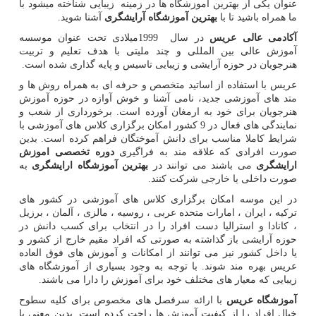
عنوان یکی از بهترین آموزشگاه ها در زمینه زیبایی شناخته میشود با
ما همراه باشید تا با
بهترین آموزشگاه آرایشگری
آشنا شوید.
آکادمی عالی عریس
در سال
1999
میلادی تحت عنوان موسسه
آموزش عالی بین المللی و چند ملیتی با هدف تعلیم و تربیت
هنرجویان در حوزه آرایشی و زیبایی تاسیس و پایه گذاری شده است.
عریس با استفاده از اساتید متخصص و حرفه ای به همراه روش ها و
متد های آموزشی جدید، نامی آشنا و خوش آوازه در حوزه آموزش
هنرجویان برای خود به ارمغان آورده است. برخورداری از شعب و
نمایندگی های فعال در 9 کشور امکان برگزاری کلاس های آموزشی با
شرایط کاملا مناسب برای دانش آموختگان فراهم کرده است. بدین
صورت افرادی که علاقه مند به فراگیری
دوره تخصصی اموزش
ارایشگری
می باشند می توانند در
بهترین آموزشگاه ارایشگری
به
صورت داخلی یا خارجی شرکت کنند.
در این موسه امکان برگزاری کلاس های آموزشی در کشور های
ترکیه ، ایران ، امارات متحده عربی ، روسیه ، مالزی ، آلمان ، برزیل
، کانادا و استرالیا دست افراد را در انتخاب برای کسب دانش در
حوزه آرایشی باز گذاشته به صورتی که افراد مقیم خارج از کشور و
یا داخل کشور نیز می توانند از امکانات و آموزش های فوق العاده
عریس بهره مند شوند. با توجه به وجود بسیاری از آموزشگاه های
زیبایی که معیار های مختلف خود برای آموزش را دارا می باشند.
آموزشگاه عریس
با ارائه سرفصل های مخصوص برای کلیه سطوح
خیال افراد را از کیفیت آموزش ها راحت کرده است. بدین معنی با