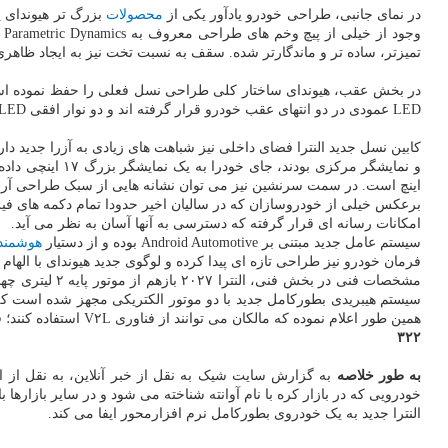
در نمای جانبی، طراحی خودرو یادآور یکی از
محصولات
بزرگ تر هیوندای یع
و
تمیزتر، ساده تر و ماندگارتر شده. سقف به نسبت تخت نیز به ایجاد ظا
در بخش عقب، هیوندای ساختار کلی طراحی نسل فعلی را حفظ نموده است. د
LED عمودی در دو انتهای عقب خودرو قرار گرفته اند و دو نوار افقی LED نیز بصورت جداگانه روی درِ صندوق امتداد یافته اند.
اینچ است. در سمت سرنشین نیز می توان نشانه هایی از سبک طراحی آرت دک
برعکس خیلی از خودروسازان که در سالیان اخیر حدودا تمام دکمه های فیز
امکانات رسانه ای قرار گرفته که دسترسی به آنها آسان به نظر می آید.
سیستم عامل جدید مبتنی بر Android Automotive بوده و از دستیار
هوشمند
فرمان خودرو نیز طراحی تازه ای پیدا کرده و لوگوی جدید هیوندای با الهام از کد مورس حرف H بهمراه کلیدهای فیزیکی باز
همین طور اعلام نموده که مالکان می توانند از فناوری V۲L استفاده کنند؛ قابلیتی مشابه خودرو های برقی این شرکت که امکان تامین برق تجهیزات و وسایل الکترونیکی را بوسیله باتری خودرو فراهم می آورد.
۳۲۲
به طور خلاصه
خودرویی که در بازار کره با نام آوانته شناخته می شود و در سایر بازا
النترا جدید به یک خودروی بطورکامل نرم افزارمحور ایفا می کند.