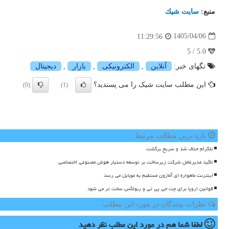
منبع:
سایت شیك
1405/04/06
11:29:56
5.0 / 5
تگهای خبر:
آنلاین
,
الكترونیكی
,
بازار
,
دیجیتال
این مطلب سایت شیک را می پسندید؟
(0)
(1)
تازه ترین مطالب مرتبط
تلگرام حذف شد و سریع برگشت
تاکید مدیرعامل شرکت زیرساخت بر توسعه دستیار هوش مصنوعی اختصاصی
اینترنت ماهواره ای آمازون مستقیم به موبایل می رسد
قوانین اروپا برای چت جی پی تی و ربولکس سخت تر می شود
نظرات بینندگان در مورد این مطلب
لطفا شما هم
در مورد این مطلب
نظر دهید