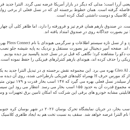
نی آزرا است؛ مدلی که دیگر در بازار آمریکا عرضه نمی گردد. النترا جدید فرم
جود از خیلی از پیچ وخم های طراحی معروف به Parametric Dynamics فاصله گرفته است. همان خطوط برجسته ای
هری کلاسیک و دوست داشتنی کمک کرده است.
رِ صندوق بازهم همان فرم تیز و فرورفته را دارد، اما ظاهر کلی آن چهارگ
کابین نسل جد
و را مشاهده کرد؛ نگاهی که قبل تر در نسل جدید پالیسید نیز دیده بودیم.
یکی را حذف کرده اند، هیوندای بازهم کنترلرهای فیزیکی را حفظ نموده است. ز
Gleo AI بهره می برد. این مجموعه نقش برجسته ی در تبدیل النترا جدید به یک خودروی بطورکامل نرم افزارمحور ایفا می کند.
طراحی شده، روی آن دیده می شود.
مشخصات فنی در بخش فنی، ا
سیستم هیبریدی بطورکامل جدید با دو موتور الکتریکی مجهز شده است که مجموع قدر
رها با نام النترا عرضه خواهد شد. سقف به نسبت تخت هم به ایجاد ظاهری کل