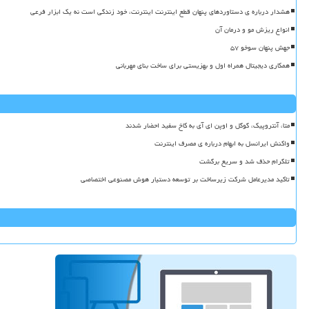
هشدار درباره ی دستاوردهای پنهان قطع اینترنت اینترنت، خود زندگی است نه یک ابزار فرعی
انواع ریزش مو و درمان آن
جهش پنهان سوخو ۵۷
همکاری دیجیتال همراه اول و بهزیستی برای ساخت بنای مهربانی
متا، آنتروپیک، گوگل و اوپن ای آی به کاخ سفید احضار شدند
واکنش ایرانسل به ابهام درباره ی مصرف اینترنت
تلگرام حذف شد و سریع برگشت
تاکید مدیرعامل شرکت زیرساخت بر توسعه دستیار هوش مصنوعی اختصاصی