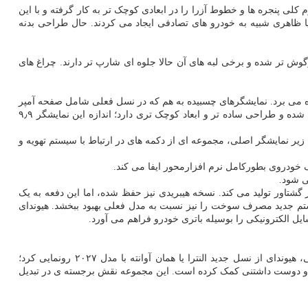
 کلی پنجره ها و خطوط آزرا را در ابعادی کوچک تر به کار گرفته و با این
 که در نسل فعلی از برخی زوایا ظاهری شبیه به خودرو های تصادفی ایجاد می کردند. حال طراحی بدنه
وش تر شده و برخی لبه های آن حالا جلوه ای شارپ تر دارند. چراغ های
ید النترا فضای داخلی نیز شباهت های زیادی به آزرا جدید دارد و از نسل تازه سیستم اطلاعات و سرگرمی هیوندای با نام Pleos Connect بهره می برد. نمایشگرهای چسبیده به هم که در نسل فعلی شامل صفحه آمپر
و نمایشگر مرکزی بودند، جای خودرا به یک نمایشگر بزرگ ۱۷ اینچی داده اند. صفحه آمپر دیجیتال نیز بصورت مستقل و نزدیک به پایه شیشه جلو نصب شده و طراحی ساده تر و ابعاد کوچک تری دارد؛ اندازه این نمایشگر ۹٫۹
یر نمایشگر اصلی، مجموعه ای از دکمه های در ارتباط با سیستم تهویه و
لنترا ۲۰۲۷ بازهم از موتور پایه ۲ لیتری چهار سیلندر نسل فعلی بهره می گیرد که ۱۴۷ اسب بخار قدرت و ۱۷۹ نیوتن متر گشتاور تولید می کند. نسخه هیبریدی نیز حفظ شده، اما این دفعه به یک
ت آن به حدود ۱۵۵ اسب بخار می رسد. انتظار می رود این سیستم جدید مصرف سوخت را نیز نسبت به مدل فعلی بهبود ببخشد. هیوندای
به گزارش سایت شیک به نقل از خبر آنلاین، به نقل از اسب بخار، در جریان نمایشگاه تحرک بوسان ۲۰۲۶ در شهر بوسان کره جنوبی، هیوندای از نسل جدید النترا یا همان آوانته با مدل ۲۰۲۷ رونمایی کرد؛
اسیک و دوست داشتنی کمک کرده است. این مجموعه نقش برجسته ی در تبدیل