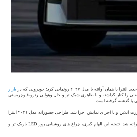
بازار
علی را کنار گذاشته و با ظاهری شیک تر و حال وهوایی رترو-فیوچریستی
ی با گذشته گرفته است.
هیوندای النترا ۲۰۲۷ نسل فعلی النترا با مدل ۲۰۲۱ اولین بار در مارس ۲۰۲۰ و هم زمان با شروع همه گیری ویروس کرونا معرفی شد؛ مراسمی که بصورت آنلاین و با اجرای نمایش اجرا شد. طراحی جسورانه مدل ۲۰۲۱ النترا
نمای جلوی النترا ۲۰۲۷ به شدت از مدل جدید آیونیک V الهام گرفته است؛ خودرویی که اوایل امسال برای بازار چین و برخی بازارهای احتمالی دیگر ارائه شد. نتیجه این الهام گیری، چراغ های روشنایی روز LED باریک تر و