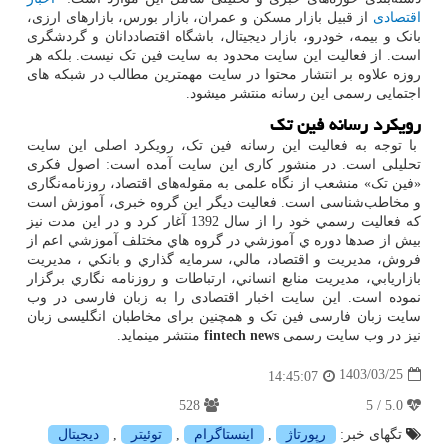
اقتصادی
از قبیل بازار مسکن و عمران، بازار بورس، بازارهای ارزی،
بانک و بیمه، خودرو، بازار دیجیتال، باشگاه اقتصاددانان و گردشگری
است. از فعالیت این سایت محدود به سایت فین تک نیست. بلکه هر
روزه علاوه بر انتشار محتوا در سایت مهمترین مطالب در شبکه های
اجتمایی رسمی این رسانه منتشر میشود.
رویکرد رسانه فین تک
با توجه به فعالیت این رسانه فین تک، رویکرد اصلی این سایت
تحلیلی است. در منشور کاری این سایت آمده است: اصول فکری
«فین تک» منشعب از نگاه علمی به مقوله‌های اقتصاد، روزنامه‌نگاری
و مخاطب‌شناسی است. فعالیت دیگر این گروه خبری، آموزش است
که فعاليت رسمي خود را از سال 1392 آغار كرد و در اين مدت نيز
بيش از صدها دوره ي آموزشي در گروه هاي مختلف آموزشي اعم از
فروش، مديريت و اقتصاد، مالي، سرمايه گذاري و بانكي ، مديريت
بازاريابي، مديريت منابع انساني، ارتباطات و روزنامه نگاري برگزار
نموده است. این سایت اخبار اقتصادی را به زبان فارسی در وب
سایت زبان فارسی فین تک و همچنین برای مخاطبان انگلیسی زبان
نیز در وب سایت رسمی
fintech news
منتشر مینماید.
1403/03/25
14:45:07
528
5.0 / 5
تگهای خبر:
رپورتاژ
,
اینستاگرام
,
توئیتر
,
دیجیتال