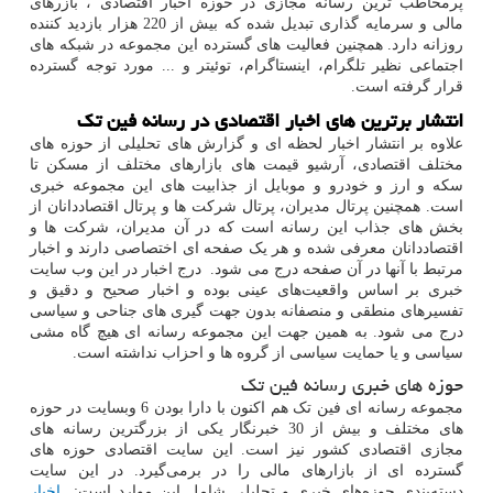
پرمخاطب ترین رسانه مجازی در حوزه اخبار اقتصادی ، بازرهای
مالی و سرمایه گذاری تبدیل شده که بیش از 220 هزار بازدید کننده
روزانه دارد. همچنین فعالیت های گسترده این مجموعه در شبکه های
اجتماعی نظیر تلگرام، اینستاگرام، توئیتر و ... مورد توجه گسترده
قرار گرفته است.
انتشار برترین های اخبار اقتصادی در رسانه فین تک
علاوه بر انتشار اخبار لحظه ای و گزارش های تحلیلی از حوزه های
مختلف اقتصادی، آرشیو قیمت های بازارهای مختلف از مسکن تا
سکه و ارز و خودرو و موبایل از جذابیت های این مجموعه خبری
است. همچنین پرتال مدیران، پرتال شرکت ها و پرتال اقتصاددانان از
بخش های جذاب این رسانه است که در آن مدیران، شرکت ها و
اقتصاددانان معرفی شده و هر یک صفحه ای اختصاصی دارند و اخبار
مرتبط با آنها در آن صفحه درج می شود. درج اخبار در این وب سایت
خبری بر اساس واقعیت‌های عینی بوده و اخبار صحیح و دقیق و
تفسیرهای منطقی و منصفانه بدون جهت گیری های جناحی و سیاسی
درج می شود. به همین جهت این مجموعه رسانه ای هیچ گاه مشی
سیاسی و یا حمایت سیاسی از گروه ها و احزاب نداشته است.
حوزه های خبری رسانه فین تک
مجموعه رسانه ای فین تک هم اکنون با دارا بودن 6 وبسایت در حوزه
های مختلف و بیش از 30 خبرنگار یکی از بزرگترین رسانه های
مجازی اقتصادی کشور نیز است. این سایت اقتصادی حوزه های
گسترده ای از بازارهای مالی را در برمی‌گیرد. در این سایت
دسته‌بندی حوزه‌های خبری و تحلیلی شامل این موارد است:
اخبار