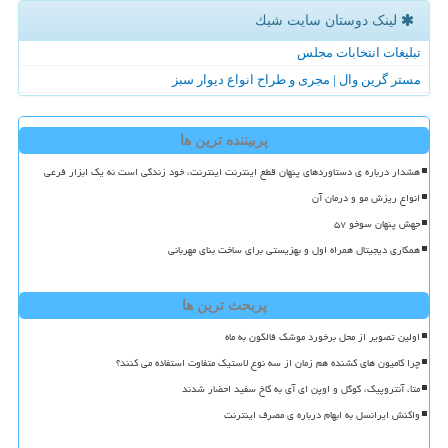
لینک دوستان سایت شیك
تبلیغات انتخابات مجلس
مستر گرین وال | مجری و طراح انواع دیوار سبز
پربیننده ترین ها
هشدار درباره ی دستاوردهای پنهان قطع اینترنت اینترنت، خود زندگی است نه یک ابزار فرعی
انواع ریزش مو و درمان آن
جهش پنهان سوخو ۵۷
همکاری دیجیتال همراه اول و بهزیستی برای ساخت بنای مهربانی
پربحث ترین ها
اولین تصویر از محل برخورد موشک فالکون به ماه
چرا کامیون های کشنده هم زمان از سه نوع لاستیک متفاوت استفاده می کنند؟
متا، آنتروپیک، گوگل و اوپن ای آی به کاخ سفید احضار شدند
واکنش ایرانسل به ابهام درباره ی مصرف اینترنت