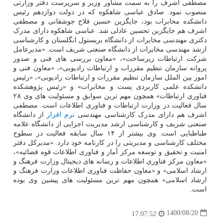
مصطفی اشرف را به سمت مشاور وزیر و سرپرست دفتر وزارتی
منصوب نمود. صادق عباسی شاهکوه که در دولت دوازدهم رئیس
دانشکده مخابرات بود، جایگزین حسین فلاح جوشقانی و مصطفی
اشرف هم جایگزین تحسین عادلی شد. عباسی شاهکوه دارای مدرک
دکتری مهندسی مخابرات از دانشگاه بریستول انگلستان و کارشناسی
ارشد مهندسی مخابرات از دانشگاه صنعتی شریف است. «مدیرعامل
شرکت ارتباطات زیرساخت»، «معاون بررسی های فنی و صدور
پروانه سازمان تنظیم مقررات و ارتباطات رادیویی»، «معاون فنی و
امور بین الملل سازمان تنظیم مقررات و ارتباطات رادیویی»، «رئیس
دانشکده علمی کاربردی پست و مخابرات» و «رئیس پژوهشکده
فناوری ارتباطات» همچون مهم ترین سوابق و مسئولیت های وی ۲۸
سال فعالیت در وزارت ارتباطات و فناوری اطلاعات است. مصطفی
اشرف هم دارای مدرک کارشناسی مهندسی
نرم افزار
از دانشگاه
صنعتی شریف و کارشناسی ارشد مدیریت اجرایی از دانشگاه علامه
طباطبایی است. وی بیشتر از ۱۴ سال سابقه فعالیت در سطوح
مختلف کارشناسی و مدیریتی را در کارنامه خود دارد. «مدیرکل دفتر
امنیت و تحقیق و توسعه مرکز آمار و فناوری اطلاعات قوه قضائیه»،
«معاون مرکز فناوری اطلاعات و رسانه های دیجیتال وزارت فرهنگ و
ارشاد اسلامی» و «معاون حفاظت فناوری اطلاعات وزارت فرهنگ و
ارشاد اسلامی» همچون مهم ترین مسئولیت های پیشین وی بوده
است.
1400/08/20
17:07:52