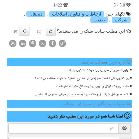
1422
5.0 / 5
تگهای خبر:
ارتباطات و فناوری اطلاعات
,
دیجیتال
,
شركت
,
صنعت
این مطلب سایت شیک را می پسندید؟
(0)
(1)
X
تازه ترین مطالب مرتبط
اولین تصویر از محل برخورد موشک فالکون به ماه
چرا کامیون های کشنده هم زمان از سه نوع لاستیک متفاوت استفاده می کنند؟
متا، آنتروپیک، گوگل و اوپن ای آی به کاخ سفید احضار شدند
تاکید مدیرعامل شرکت زیرساخت بر توسعه دستیار هوش مصنوعی اختصاصی
نظرات بینندگان در مورد این مطلب
لطفا شما هم
در مورد این مطلب
نظر دهید