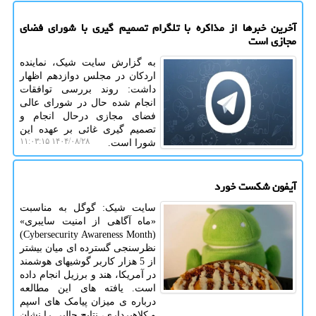
آخرین خبرها از مذاکره با تلگرام تصمیم گیری با شورای فضای
مجازی است
به گزارش سایت شیک، نماینده
اردکان در مجلس دوازدهم اظهار
داشت: روند بررسی توافقات
انجام شده حال در شورای عالی
فضای مجازی درحال انجام و
تصمیم گیری غائی بر عهده این
۱۴۰۴/۰۸/۲۸ ۱۱:۰۳:۱۵
شورا است.
آیفون شکست خورد
سایت شیک: گوگل به مناسبت
«ماه آگاهی از امنیت سایبری»
(Cybersecurity Awareness Month)
نظرسنجی گسترده ای میان بیشتر
از 5 هزار کاربر گوشیهای هوشمند
در آمریکا، هند و برزیل انجام داده
است. یافته های این مطالعه
درباره ی میزان پیامک های اسپم
و کلاهبرداری، نتایج جالبی را نشان