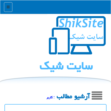
منو
سایت شیك
آرشیو مطالب
: كاربر