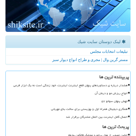
لینک دوستان سایت شیك
تبلیغات انتخابات مجلس
مستر گرین وال | مجری و طراح انواع دیوار سبز
پربیننده ترین ها
هشدار درباره ی دستاوردهای پنهان قطع اینترنت اینترنت، خود زندگی است نه یک ابزار فرعی
انواع ریزش مو و درمان آن
جهش پنهان سوخو ۵۷
همکاری دیجیتال همراه اول و بهزیستی برای ساخت بنای مهربانی
اتصال کامل اینترنت بین الملل مشترکان برقرار شد
پربحث ترین ها
اولین تصویر از محل برخورد موشک فالکون به ماه