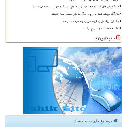
چرا کامیون های کشنده هم زمان از سه نوع لاستیک متفاوت استفاده می کنند؟
متا، آنتروپیک، گوگل و اوپن ای آی به کاخ سفید احضار شدند
واکنش ایرانسل به ابهام درباره ی مصرف اینترنت
تلگرام حذف شد و سریع برگشت
جدیدترین ها
موضوع های سایت شیك