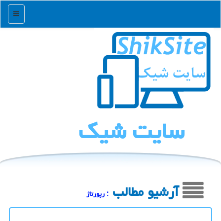
منو
سایت شیك
آرشیو مطالب
: رپورتاژ