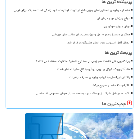
پربیننده ترین ها
هشدار درباره ی دستاوردهای پنهان قطع اینترنت اینترنت، خود زندگی است نه یک ابزار فرعی
انواع ریزش مو و درمان آن
جهش پنهان سوخو ۵۷
همکاری دیجیتال همراه اول و بهزیستی برای ساخت بنای مهربانی
اتصال کامل اینترنت بین الملل مشترکان برقرار شد
پربحث ترین ها
چرا کامیون های کشنده هم زمان از سه نوع لاستیک متفاوت استفاده می کنند؟
متا، آنتروپیک، گوگل و اوپن ای آی به کاخ سفید احضار شدند
واکنش ایرانسل به ابهام درباره ی مصرف اینترنت
تلگرام حذف شد و سریع برگشت
تاکید مدیرعامل شرکت زیرساخت بر توسعه دستیار هوش مصنوعی اختصاصی
جدیدترین ها