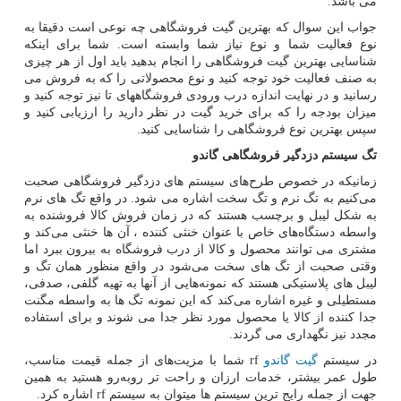
می باشد.
جواب این سوال که بهترین گیت فروشگاهی چه نوعی است دقیقا به
نوع فعالیت شما و نوع نیاز شما وابسته است. شما برای اینکه
شناسایی بهترین گیت فروشگاهی را انجام بدهید باید اول از هر چیزی
به صنف فعالیت خود توجه کنید و نوع محصولاتی را که به فروش می
رسانید و در نهایت اندازه درب ورودی فروشگاههای تا نیز توجه کنید و
میزان بودجه را که برای خرید گیت در نظر دارید را ارزیابی کنید و
سپس بهترین نوع فروشگاهی را شناسایی کنید.
تگ سیستم دزدگیر فروشگاهی گاندو
زمانیکه در خصوص طرح‌های سیستم های دزدگیر فروشگاهی صحبت
می‌کنیم به تگ نرم و تگ سخت اشاره می شود. در واقع تگ های نرم
به شکل لیبل و برچسب هستند که در زمان فروش کالا فروشنده به
واسطه دستگاه‌های خاص با عنوان خنثی کننده ، آن ها خنثی می‌کند و
مشتری می توانند محصول و کالا از درب فروشگاه به بیرون ببرد اما
وقتی صحبت از تگ های سخت می‌شود در واقع منظور همان تگ‌ و
لیبل های پلاستیکی هستند که نمونه‌هایی از آنها به تهیه گلفی، صدفی،
مستطیلی و غیره اشاره می‌کند که این نمونه تگ ها به واسطه مگنت
جدا کننده از کالا یا محصول مورد نظر جدا می شوند و برای استفاده
مجدد نیز نگهداری می گردند.
در سیستم
گیت گاندو
rf
شما با مزیت‌های از جمله قیمت مناسب،
طول عمر بیشتر، خدمات ارزان و راحت تر روبه‌رو هستید به همین
جهت از جمله رایج ترین سیستم ها میتوان به سیستم
rf
اشاره کرد.