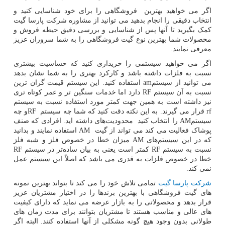
اگر می خواهید بهترین فروشگاهی را برای خود شناسایی کنید و
انتخاب دقیقی را انجام بدهید می توانید از مشاوره شرکت پارسا گیت
کمک بگیرید تا آنها پس از شناسایی و بررسی دقیق حیطه فروش و
محصولات شما بهترین نوع گیت فروشگاهی را به شما سروران عزیز
معرفی نمایند.
اگر می خواهید سیستمی را خریداری کنید که حساسیت بیشتری
نسبت به فلزات داشته باشد و کارکرد بهتری را به شما نشان بدهد
می توانید از سیستم
am
استفاده کنید. این سیستم قیمت گران ترین
نسبت به آن سیستم
RF
دارد اما خدمات سنگین تر و عمر کوتاه تری
نیز داشته است به همین جهت کمتر مورد استفاده نسبت به سیستم
rf
قرار می گیرند. به این نکته دقت کنید که شما چه سیستم
RF
و چه
سیستم
AM
را انتخاب کنید محدودیت‌های داشته اید. افرادی که صنف
پوشاک فعالیت می کند می تواند از گیت
AM
استفاده نمایند و بدانید
که در این سیستم‌های
AM
میزان خطا در خصوص فلز و شبه فلز
نسبت به سیستم
RF
کمتر است یعنی به بیان ساده‌تر در سیستم
RF
خطا در خصوص فلزات به قدری می باشد که اصلاً این سیستم عمل
نمی کند.
شرکت پارسا گیت
تمامی تلاش خود را می کند تا بتواند بهترین نمونه
های گیت فروشگاهی با بهترین برندها را در اختیار مشتریان عزیز
قرار بدهد و محصولاتی را به بازار عرضه می نماید که دارای کیفیت
های عالی و مناسب هستند تا مشتریان بتوانند برای مدت زمان های
طولانی بدون وجود هیچ گونه مشکلی از آنها استفاده کنند. البته اگر