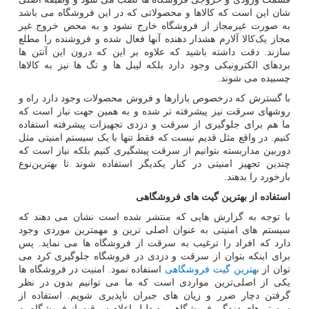
شان این است که کالاها و محصولاتی که در این فروشگاه می باشد
به صورت غیرمجاز از فروشگاه خارج نشود و به محض خروج غیر
مجاز یک‌کالا آلارم هشدار دهنده آنها فعال شده و فروشنده را مطلع
سازند. دقت داشته باشید که علاوه بر این که درون این آنتن ها
بردهای الکترونیکی وجود دارد بلکه لیبل ها و تگ ها نیز به کالاها
چسبیده می شوند.
با گسترش که درخصوص بازارها و فروش محصولات وجود دارد راه و
روشهای سرقت نیز پیشرفته تر شده و به همین جهت نیاز است که
ما هم برای جلوگیری از سرقت و دزدی تجهیزات پیشرفته استفاده
کنیم. در واقع مثل قدیم نیست که فقط تنها با یک سیستم امنیتی مثل
دوربین مداربسته بتوانیم از سرقت پیشگیری کنیم بلکه نیاز است که
چندین تجهیز امنیتی در کنار یکدیگر استفاده شوند تا بهترین‌نوع
بازخورد را بدهند.
استفاده از بهترین گیت های فروشگاهی
با توجه به گزارش هایی که منتشر شده است نشان می دهند که
سیستم های امنیتی به عنوان اصلی ترین و مهمترین موردی وجود
دارد که افراد را ترغیب به سرقت از فروشگاه ها می نماید. پس
برای اینکه بتوان از سرقت و دزدی در فروشگاه جلوگیری کرد می
توان از
بهترین گیت فروشگاهی
استفاده نمود. امنیت در فروشگاه ها
یکی از اصلی‌ترین مواردی است که ما می توانیم بدون در نظر
گرفتن دچار ضرر و زیان های جبران ناپذیری شویم. استفاده از
سیستم های دزدگیر فروشگاهی به دلیل اعلام سرقت از فروشگاه به