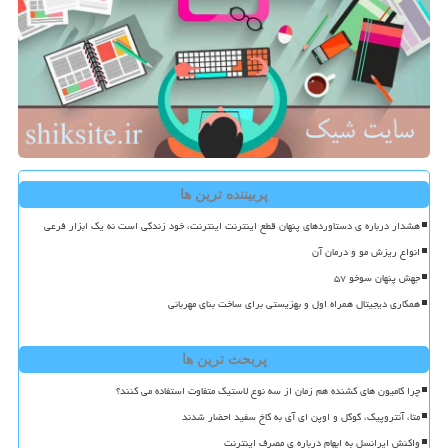
پربیننده ترین ها
هشدار درباره ی دستاوردهای پنهان قطع اینترنت اینترنت، خود زندگی است نه یک ابزار فرعی
انواع ریزش مو و درمان آن
جهش پنهان سوخو ۵۷
همکاری دیجیتال همراه اول و بهزیستی برای ساخت بنای مهربانی
پربحث ترین ها
چرا کامیون های کشنده هم زمان از سه نوع لاستیک متفاوت استفاده می کنند؟
متا، آنتروپیک، گوگل و اوپن ای آی به کاخ سفید احضار شدند
واکنش ایرانسل به ابهام درباره ی مصرف اینترنت