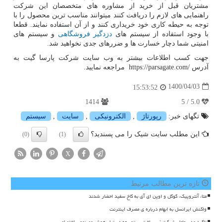
مشتریان قبل از خرید از مشاوره های متخصصان این شرکت
راهنمایی های لازم را دریافت کنند میتوانند مناسب ترین محصول را با
توجه به حیطه کاری خود خریداری کنند و از آن استفاده نمایند. قطعا
با وجود استفاده از سیستم های
دزدگیر فروشگاهی
و سیستم های
امنیتی شما دچار خسارت ها و ضررهای جدی نخواهید شد.
جهت کسب اطلاعات بیشتر به وب سایت شرکت پارسا گیت به
آدرس
https://parsagate.com/
مراجعه نمایید.
1400/04/03
15:53:52
1414
5.0 / 5
تگهای خبر:
رپورتاژ
,
الكترونیكی
,
سایت
,
سیستم
این مطلب سایت شیک را می پسندید؟
(0)
(1)
X
تازه ترین مطالب مرتبط
متا، آنتروپیک، گوگل و اوپن ای آی به کاخ سفید احضار شدند
واکنش ایرانسل به ابهام درباره ی مصرف اینترنت
تاکید مدیرعامل شرکت زیرساخت بر توسعه دستیار هوش مصنوعی اختصاصی