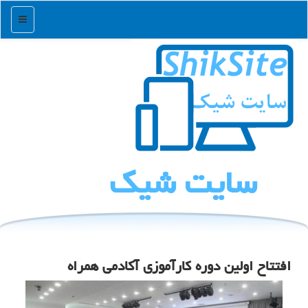
منو
سایت شیك
افتتاح اولین دوره كارآموزی آكادمی همراه