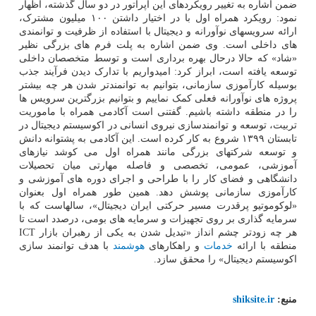
ضمن اشاره به تغییر رویکردهای این اپراتور در دو سال گذشته، اظهار
نمود: رویکرد همراه اول با در اختیار داشتن ۱۰۰ میلیون مشترک،
ارائه سرویسهای نوآورانه و دیجیتال با استفاده از ظرفیت و توانمندی
های داخلی است. وی ضمن اشاره به پلت فرم های بزرگی نظیر
«شاد» که حالا درحال بهره برداری است و توسط متخصصان داخلی
توسعه یافته است، ابراز کرد: امیدواریم با تدارک دیدن فرآیند جذب
بوسیله کارآموزی سازمانی، بتوانیم به توانمندتر شدن هر چه بیشتر
پروژه های نوآورانه فعلی کمک نماییم و بتوانیم بزرگترین سرویس ها
را در منطقه داشته باشیم. گفتنی است آکادمی همراه با ماموریت
تربیت، توسعه و توانمندسازی نیروی انسانی در اکوسیستم دیجیتال در
تابستان ۱۳۹۹ شروع به کار کرده است. این آکادمی به پشتوانه دانش
و توسعه شرکتهای بزرگی مانند همراه اول می کوشد نیازهای
آموزشی، عمومی، تخصصی و فاصله مهارتی میان تحصیلات
دانشگاهی و فضای کار را با طراحی و اجرای دوره های آموزشی و
کارآموزی سازمانی پوشش دهد. همین طور همراه اول بعنوان
«لوکوموتیو پرقدرت مسیر حرکتی ایران دیجیتال»، سالهاست که با
سرمایه گذاری بر روی تجهیزات و سرمایه های بومی، درصدد است تا
هر چه زودتر چشم انداز «تبدیل شدن به یکی از رهبران بازار ICT
منطقه با ارائه
خدمات
و راهکارهای
هوشمند
با هدف توانمند سازی
اکوسیستم دیجیتال» را محقق سازد.
منبع:
shiksite.ir