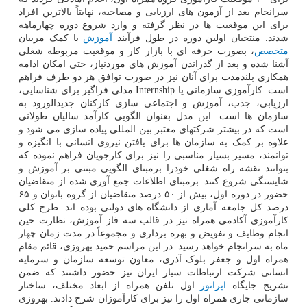
سرانجام بعد از آزمون های ارزیابی و مصاحبه، نهایتاً بالاترین افراد
برای این موقعیت ها در نظر گرفته و وارد شروع دوره چهارماهه
شدند. منتخبان اولین دوره در طول فرآیند
آموزش
با کمک مربیان
متخصص
، بصورت حرفه ای با بازار کار و موقعیت مربوطه شغلی
آشنا شده و بعد از گذراندن آموزش های موردنیاز، حتی امکان ادامه
همکاری بلندمدت برای آنان نیز در صورت توافق هر دو طرف فراهم
است. کارآموزی سازمانی یا Internship مدلی فراگیر برای شناسایی،
ارزیابی، جذب، آموزش و اجتماعی سازی کارکنان جدیدالورود به
سازمان ها است. این مدل بعنوان الگویی کارآمد سالیان طولانی
است که در بیشتر شرکتهای معتبر بین المللی پیاده سازی می شود و
علاوه بر کمک به سازمان ها برای یافتن نیروی انسانی با انگیزه و
توانمند، مسیر بسیار مناسبی را نیز برای کارجویان فراهم نموده که
بتوانند نقشه راه شغلی خودرا برمبنای الگویی مبتنی بر آموزش و
شایستگی شروع کنند. برمبنای اطلاعات جمع آوری شده از متقاضیان
حضور در دوره اول، بیش از ۵۰ درصد متقاضیان از گروه بانوان و ۶۵
درصد کل جامعه آماری از دانشگاه های دولتی بوده اند. طرح کلی
کارآموزی آکادمی همراه نیز در قالب سه فاز آموزش، نظارت حین
انجام وظایف و تفویض و بهره برداری و مجموعاً در مدت زمان چهار
ماه به سرانجام خواهد رسید. در این مراسم حمید بهروزی، قائم مقام
همراه اول و جعفر بلوک آذری، معاون توسعه سازمان و سرمایه
انسانی شرکت ارتباطات سیار ایران نیز حضور داشتند که ضمن
تشریح جایگاه
اپراتور
اول تلفن همراه از ابعاد مختلف، ساختار
سازمانی جاری همراه اول را نیز برای کارآموزان شرح دادند. بهروزی