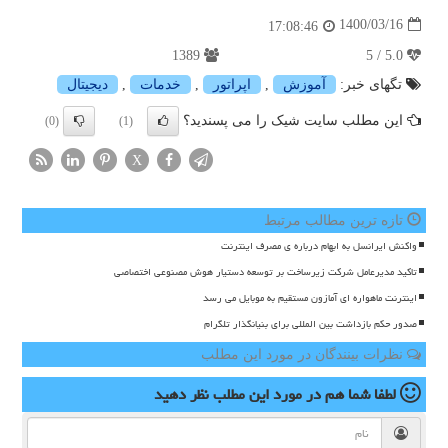
1400/03/16
17:08:46
1389
5.0 / 5
تگهای خبر:
آموزش
,
اپراتور
,
خدمات
,
دیجیتال
این مطلب سایت شیک را می پسندید؟
(0)
(1)
X
تازه ترین مطالب مرتبط
واکنش ایرانسل به ابهام درباره ی مصرف اینترنت
تاکید مدیرعامل شرکت زیرساخت بر توسعه دستیار هوش مصنوعی اختصاصی
اینترنت ماهواره ای آمازون مستقیم به موبایل می رسد
صدور حکم بازداشت بین المللی برای بنیانگذار تلگرام
نظرات بینندگان در مورد این مطلب
لطفا شما هم
در مورد این مطلب
نظر دهید