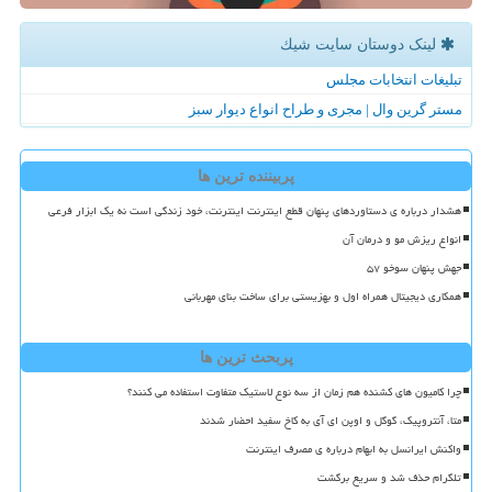
لینک دوستان سایت شیك
تبلیغات انتخابات مجلس
مستر گرین وال | مجری و طراح انواع دیوار سبز
پربیننده ترین ها
هشدار درباره ی دستاوردهای پنهان قطع اینترنت اینترنت، خود زندگی است نه یک ابزار فرعی
انواع ریزش مو و درمان آن
جهش پنهان سوخو ۵۷
همکاری دیجیتال همراه اول و بهزیستی برای ساخت بنای مهربانی
پربحث ترین ها
چرا کامیون های کشنده هم زمان از سه نوع لاستیک متفاوت استفاده می کنند؟
متا، آنتروپیک، گوگل و اوپن ای آی به کاخ سفید احضار شدند
واکنش ایرانسل به ابهام درباره ی مصرف اینترنت
تلگرام حذف شد و سریع برگشت