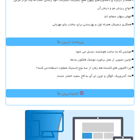
هشدار درباره ی دستاوردهای پنهان قطع اینترنت اینترنت، خود زندگی است نه یک ابزار فرعی
انواع ریزش مو و درمان آن
جهش پنهان سوخو ۵۷
همکاری دیجیتال همراه اول و بهزیستی برای ساخت بنای مهربانی
پربحث ترین ها
موبایلی که به ساعت هوشمند تبدیل می شود
اولین تصویر از محل برخورد موشک فالکون به ماه
چرا کامیون های کشنده هم زمان از سه نوع لاستیک متفاوت استفاده می کنند؟
متا، آنتروپیک، گوگل و اوپن ای آی به کاخ سفید احضار شدند
جدیدترین ها