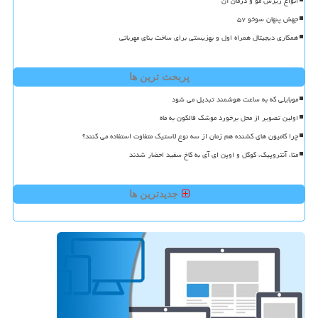
انواع ریزش مو و درمان آن
جهش پنهان سوخو ۵۷
همکاری دیجیتال همراه اول و بهزیستی برای ساخت بنای مهربانی
پربحث ترین ها
موبایلی که به ساعت هوشمند تبدیل می شود
اولین تصویر از محل برخورد موشک فالکون به ماه
چرا کامیون های کشنده هم زمان از سه نوع لاستیک متفاوت استفاده می کنند؟
متا، آنتروپیک، گوگل و اوپن ای آی به کاخ سفید احضار شدند
جدیدترین ها