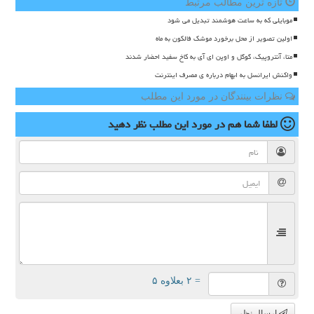
تازه ترین مطالب مرتبط
موبایلی که به ساعت هوشمند تبدیل می شود
اولین تصویر از محل برخورد موشک فالکون به ماه
متا، آنتروپیک، گوگل و اوپن ای آی به کاخ سفید احضار شدند
واکنش ایرانسل به ابهام درباره ی مصرف اینترنت
نظرات بینندگان در مورد این مطلب
لطفا شما هم
در مورد این مطلب
نظر دهید
= ۲ بعلاوه ۵
ارسال نظر