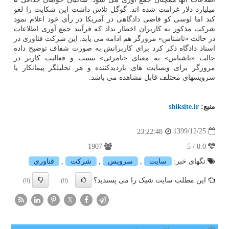
میلیارد دلار غرامت شده اند. گوگل تلاش داشت این شکایت را لغو
کند اما لوسی کو قاضی دادگاهی در آمریکا در رأی خود اعلام نمود
شرکت مذکور به کاربران اخطار نداد که فرآیند جمع آوری اطلاعات
در حالت «ناشناس» مرورگر هم ادامه می یابد. این شرکت فناوری در
اسناد دادگاه ذکر کرد برای کاربرانش به صورت شفاف توضیح داده
حالت «ناشناس» به معنای «نامرئی» نیست و فعالیت کاربر در
مرورگر برای وبسایت های بازدیدکننده و هر تحلیلگر پیمانکار یا
سرویسهای مختلف قابل مشاهده می باشد.
منبع:
shiksite.ir
1399/12/25
23:22:48
1907
0.0 / 5
تگهای خبر:
سایت
,
سرویس
,
شركت
,
فناوری
این مطلب سایت شیک را می پسندید؟
(0)
(0)
X