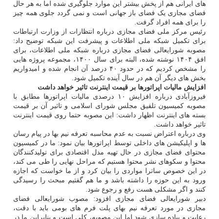
های ایرانی هم از پخش بیشتر این موارد جلوگیری شده اما به هر حال
فضای مجازی یک فضای باز جهانی است و نمی گردد جلوی همه چیز
را برای همه افراد گرفت.
رئیس مرکز ملی فضای مجازی درباره انتظارات از وزارت ارتباطات
برای تکمیل شبکه ملی اطلاعات و پیشرفت این شبکه توضیح داد:
مصوبه شورایعالی فضای مجازی درباره شبکه ملی اطلاعات، برای
افق ۱۴۰۴ نوشته شده، البته برای سال ۱۴۰۰، مجموعه پروژه هایی
را مشخص کردیم که در حدود ۴۰ درصد آن انجام شده و امیدواریم
بخش های دیگر آن هم در سال آینده تکمیل شود.
افزایش مالیات اپراتورها بر قیمت اینترنت تاثیر خواهد داشت
فیروزآبادی درباره افزایش ۱۰ درصدی مالیات اپراتورها مطابق با
مصوبه کمیسیون تلفیق مجلس شورای اسلامی و تاثیر آن بر قیمت
بسته های اینترنت اظهار داشت: این مصوبه حتما روی قیمت اینترنت
تاثیر خواهد داشت.
وی درباره اعتراض نسبت به عدم محاسبه تعرفه نیم بها در پیام رسان
ها و اپلیکیشن های داخلی توسط اپراتورها بیان نمود: ما در کمیسیون
محتوای فضای مجازی در حال تهیه مدل اقتصادی برای تولیدکنندگان
محتوا و سکوهای نشر محتوا هستیم که مراحل نهایی را طی می کند،
در این خصوص ساترا مواردی را بیان کرد و از ما خواست که اجازه
ورود به این حوزه را داشته باشد و ما هم گفتیم مبحث را رسیدگی
کنند و اگر مشکلی هست رفع و رجوع شود.
دبیر شورایعالی فضای مجازی افزود: مصوب شورایعالی فضای
مجازی در مورد تعرفه نیم بهای پلت فرم های بومی باید با دقت،
رعایت و پیاده سازی شود اما این مصوبه، کلی است و بنابراین ما در