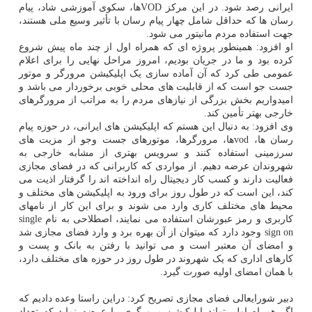
ایرانی رصد شود. در این مرکز VODها، سکوی آموزشی شاد، پیام
رسان ها که حداقل شامل چهار پیام رسان با تأثیر وسیع ملی هستند،
جهت استفاده مردم مانیتور می شود.
او افزود: همینطور پروژه ای که همراه اول از چند ماه پیش شروع
کرده بود و ما در جریان بودیم، امروز مراحل نهایی را برای اعلام
عمومی طی کرد که آن آماده سازی یک اپلیکیشن مرورگر و موتور
جست جو است که از قابلیت های محلی خوبی برخوردار می باشد و
امیدواریم بخش بزرگی از نیازهای مردم را به مراتب از مرورگرهای
خارجی بهتر تأمین کند.
وی افزود: به دنبال این هستم که اپلیکیشن های ایرانی، در حوزه پیام
رسان ها، vodها، مرورگرها، موتورهای جست وجو از مزیت های
سرزمینی استفاده کنند و سرویس بهتری از مشابه خارجی به
شهروندان عرضه دهیم. از مواردی که کاربرانی که در فضای مجازی
فعالیت دارند و کسب کار دیجیتال راه انداخته اند را گرفتار اذیت می
کند، این است که در طول روز برای ورود به اپلیکیشن های مختلف و
محیط های مختلف کاری وارد می شوند و برای این کار از نامهای
کاربری و رمز عبورشان استفاده می نمایند، اصطلاحی به نام single
sign on وجود دارد که میتوان از آن بهره برد و وارد فضای مجازی شد
و امضای آن معتبر است و می توانید با رفتن به بانک و پست و
کارهای اداری که یک شهروند در طول روز در حوزه های مختلف دارد،
با همان امضای اولیه صورت گیرد.
دبیر شورایعالی فضای مجازی تصریح کرد: دراین راستا وعده دادیم که
اگر همراه اول بتواند اپلیکیشن مرورگری را عرضه نماید که تعداد