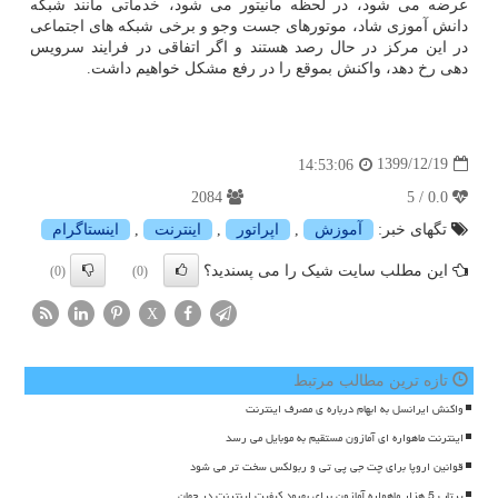
عرضه می شود، در لحظه مانیتور می شود، خدماتی مانند شبکه
دانش آموزی شاد، موتورهای جست وجو و برخی شبکه های اجتماعی
در این مرکز در حال رصد هستند و اگر اتفاقی در فرایند سرویس
دهی رخ دهد، واکنش بموقع را در رفع مشکل خواهیم داشت.
1399/12/19
14:53:06
2084
0.0 / 5
تگهای خبر:
آموزش
,
اپراتور
,
اینترنت
,
اینستاگرام
این مطلب سایت شیک را می پسندید؟
(0)
(0)
X
تازه ترین مطالب مرتبط
واکنش ایرانسل به ابهام درباره ی مصرف اینترنت
اینترنت ماهواره ای آمازون مستقیم به موبایل می رسد
قوانین اروپا برای چت جی پی تی و ربولکس سخت تر می شود
پرتاب 5 هزار ماهواره آمازون برای بهبود کیفیت اینترنت در جهان