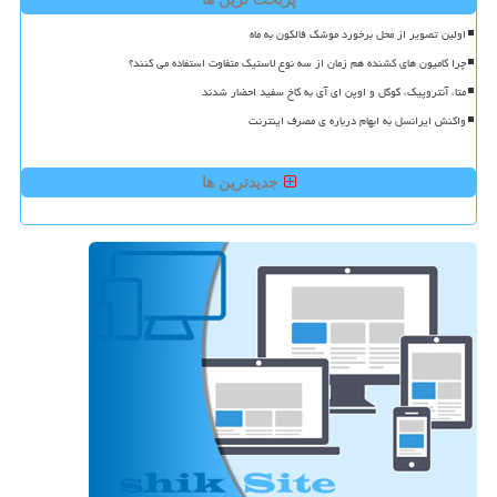
اولین تصویر از محل برخورد موشک فالکون به ماه
چرا کامیون های کشنده هم زمان از سه نوع لاستیک متفاوت استفاده می کنند؟
متا، آنتروپیک، گوگل و اوپن ای آی به کاخ سفید احضار شدند
واکنش ایرانسل به ابهام درباره ی مصرف اینترنت
جدیدترین ها