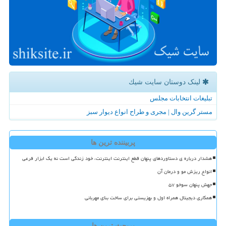
لینک دوستان سایت شیك
تبلیغات انتخابات مجلس
مستر گرین وال | مجری و طراح انواع دیوار سبز
پربیننده ترین ها
هشدار درباره ی دستاوردهای پنهان قطع اینترنت اینترنت، خود زندگی است نه یک ابزار فرعی
انواع ریزش مو و درمان آن
جهش پنهان سوخو ۵۷
همکاری دیجیتال همراه اول و بهزیستی برای ساخت بنای مهربانی
پربحث ترین ها