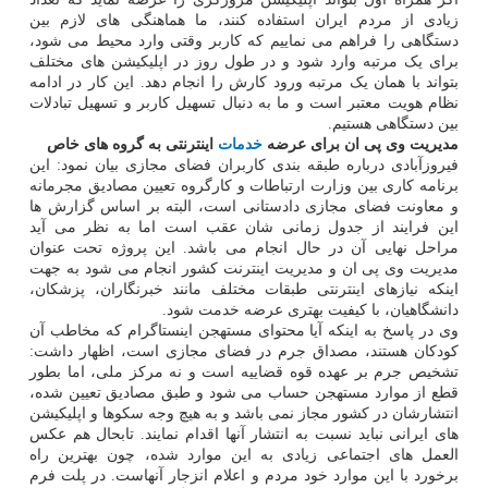
زیادی از مردم ایران استفاده کنند، ما هماهنگی های لازم بین
دستگاهی را فراهم می نماییم که کاربر وقتی وارد محیط می شود،
برای یک مرتبه وارد شود و در طول روز در اپلیکیشن های مختلف
بتواند با همان یک مرتبه ورود کارش را انجام دهد. این کار در ادامه
نظام هویت معتبر است و ما به دنبال تسهیل کاربر و تسهیل تبادلات
بین دستگاهی هستیم.
مدیریت وی پی ان برای عرضه
خدمات
اینترنتی به گروه های خاص
فیروزآبادی درباره طبقه بندی کاربران فضای مجازی بیان نمود: این
برنامه کاری بین وزارت ارتباطات و کارگروه تعیین مصادیق مجرمانه
و معاونت فضای مجازی دادستانی است، البته بر اساس گزارش ها
این فرایند از جدول زمانی شان عقب است اما به نظر می آید
مراحل نهایی آن در حال انجام می باشد. این پروژه تحت عنوان
مدیریت وی پی ان و مدیریت اینترنت کشور انجام می شود به جهت
اینکه نیازهای اینترنتی طبقات مختلف مانند خبرنگاران، پزشکان،
دانشگاهیان، با کیفیت بهتری عرضه خدمت شود.
وی در پاسخ به اینکه آیا محتوای مستهجن اینستاگرام که مخاطب آن
کودکان هستند، مصداق جرم در فضای مجازی است، اظهار داشت:
تشخیص جرم بر عهده قوه قضاییه است و نه مرکز ملی، اما بطور
قطع از موارد مستهجن حساب می شود و طبق مصادیق تعیین شده،
انتشارشان در کشور مجاز نمی باشد و به هیچ وجه سکوها و اپلیکیشن
های ایرانی نباید نسبت به انتشار آنها اقدام نمایند. تابحال هم عکس
العمل های اجتماعی زیادی به این موارد شده، چون بهترین راه
برخورد با این موارد خود مردم و اعلام انزجار آنهاست. در پلت فرم