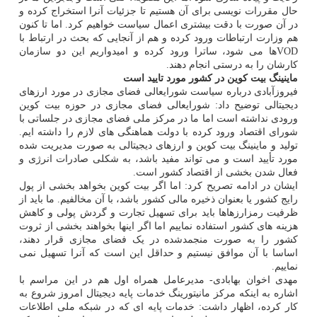
حال مقررات نویسی برای آن هستیم تا جزئیات آنرا استخراج کرده و
در آن صورت با دقت بیشتری اعمال سیاست خواهیم کرد. اما تا کنون
هم وزارت ارتباطات ورود کرده و هم از آنجایی که بحث در ارتباط با
VODها می شود، ساترا ورود کرده و امیدواریم این دو سازمان
کارشان را به درستی انجام دهند.
ماینینگ بیت کوین در کشور مورد تایید است
فیروزآبادی درباره سیاست شورایعالی فضای مجازی در مورد ارزهای
دیجیتالی توضیح داد: شورایعالی فضای مجازی در حوزه بیت کوین
ورودی نداشته است اما ما در مرکز ملی فضای مجازی در جلساتی با
شورای اقتصاد ورود کرده با دولت هماهنگی های لازم را داشته ایم.
تولید و ماینینگ بیت کوین و ارزهای دیجیتالی به صورت مدیریت شده
مورد تأیید است و می تواند مفید باشد، به شکلی صادرات انرژی و
فعال شدن بخشی از اقتصاد کشور است.
ایشان در ادامه تصریح کرد: اما اگر بیت کوین بخواهد بخشی از پول
رایج کشور یا بعنوان ذخیره مالی کشور باشد، با آن مخالفیم. ما باید از
ظرفیت رمزارزهاها باید برای تسهیل تجارت و گردش پولی و کاهش
هزینه های کشور استفاده نماییم اما اگر اینها بخواهند بخشی از ثروت
کشور را به صورت منجمدشده در یک فضای مجازی قرار دهند،
اساسا با آن موافق نیستیم و حداقل این است که آنرا تسهیل نمی
نماییم.
مهدی اخوان بهابادی- مدیرعامل همراه اول هم در این مراسم با
اشاره به اینکه مرکز مانیتورینگ خدمات پایه دیجیتال امروز شروع به
کار کرده، اظهار داشت: خدمات پایه ای که در شبکه ملی اطلاعات