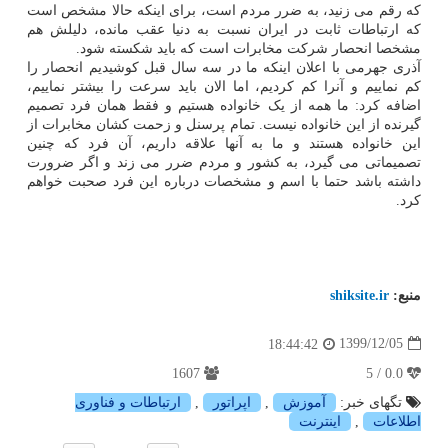
که رقم می زنید، به ضرر مردم است، برای اینکه حالا مشخص است
که ارتباطات ثابت در ایران نسبت به دنیا عقب مانده، دلیلش هم
مشخصا انحصار شرکت مخابرات است که باید شکسته شود.
آذری جهرمی با اعلان اینکه ما در سه سال قبل کوشیدیم انحصار را
کم نماییم و آنرا کم کردیم، اما الان باید سرعت را بیشتر نماییم،
اضافه کرد: ما همه از یک خانواده هستیم و فقط همان فرد تصمیم
گیرنده از این خانواده نیست. تمام پرسنل و زحمت کشان مخابرات از
این خانواده هستند و ما به آنها علاقه داریم، آن فرد که چنین
تصمیماتی می گیرد، به کشور و مردم ضرر می زند و اگر ضرورت
داشته باشد حتما با اسم و مشخصات درباره این فرد صحبت خواهم
کرد.
منبع:
shiksite.ir
1399/12/05
18:44:42
1607
0.0 / 5
تگهای خبر:
آموزش
,
اپراتور
,
ارتباطات و فناوری
اطلاعات
,
اینترنت