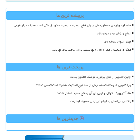
پربیننده ترین ها
هشدار درباره ی دستاوردهای پنهان قطع اینترنت اینترنت، خود زندگی است نه یک ابزار فرعی
انواع ریزش مو و درمان آن
جهش پنهان سوخو ۵۷
همکاری دیجیتال همراه اول و بهزیستی برای ساخت بنای مهربانی
پربحث ترین ها
اولین تصویر از محل برخورد موشک فالکون به ماه
چرا کامیون های کشنده هم زمان از سه نوع لاستیک متفاوت استفاده می کنند؟
متا، آنتروپیک، گوگل و اوپن ای آی به کاخ سفید احضار شدند
واکنش ایرانسل به ابهام درباره ی مصرف اینترنت
جدیدترین ها