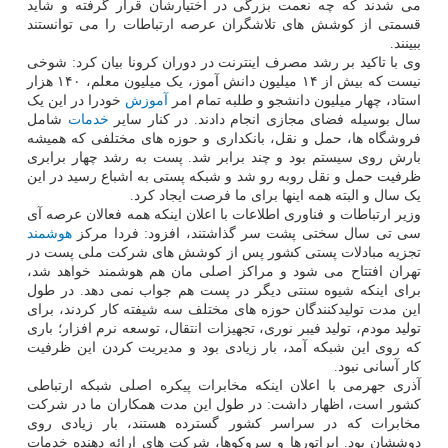
می شدند که چه نعمت بزرگی در اختیارشان قرار گرفته و شاید
قسمتی از کوشش های تلاشگران عرصه ارتباطات را می توانستند
ببینند.
وی با تاکید بر رشد مصرف اینترنت در دوران کرونا بیان کرد: شوخی
نیست که بیش از ۱۴ میلیون دانش آموز، یک میلیون معلم، ۱۴۰ هزار
استاد، چهار میلیون دانشجو و طلبه تمام امر
آموزش
خودرا در این یک
سال بوسیله فضای مجازی انجام دادند. در کنار سایر
خدمات
شامل
فروشگاه ها، حمل و نقل، بانکداری و حوزه های مختلفی که همیشه
بارش روی سیستم بود و چند برابر شد. پست به رشد چهار برابری
ظرفیت حمل و نقل روبه رو شد و شبکه پستی به اشباع رسید در این
یک سال و البته همه اینها برای ما فرصت ایجاد کرد.
وزیر ارتباطات و فناوری اطلاعات با اعلان اینکه همه فعالان عرصه آی
سی تی سال سختی پشت سر گذاشتند، افزود: فردا مرکز
هوشمند
تجزیه مبادلات پستی کشور پس از کوشش های شرکت ملی پست در
تهران افتتاح می شود و مراکز اصلی مان هم هوشمند خواهد شد،
برای اینکه شیوه سنتی دیگر در پست هم جواب نمی دهد. در طول
این مدت تولیدکنندگان حوزه های مختلف سه شیفته کار کردند، برای
تولید مودم، تولید فیبر نوری، تجهیزات انتقال، توسعه نرم افزار؛ باری
که روی این شبکه آمد، بار زیادی بود و مدیریت کردن این ظرفیت
کار آسانی نبود.
آذری جهرمی با اعلان اینکه مخابرات پیکره اصلی شبکه ارتباطی
کشور است، اظهار داشت: در طول این مدت همکاران ما در شرکت
مخابرات که در سراسر کشور گسترده هستند، بار زیادی روی
دوششان بود. اپراتورها و سروکوها، شرکت های ارائه دهنده خدمات