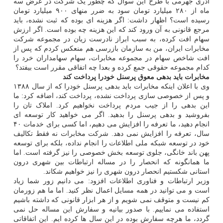
آذری جهرمی با طرح این سوال که چطور یک شرکت در عرض سه
ماه از ۲۸۰ میلیارد تومان سود به ضرر منهای ۹۰۰ میلیارد تومان
رسیده است؟ اظهار داشت: اگر هزینه ای بوده که ثبت نشده، باید
مرجع قانونی به آن ورود کند که این هزینه چه بوده است. اگر ارزش
سهام افت کرده، به سبب ابراز نادرست زیان در مجموعه شرکت
مخابرات ایران، من به سازمان بازرسی هم منعکس کردم که پس از
افت شاخص سهام در مجموعه مخابرات، سهام سهامداران خرد را
کدام مجموعه حقوقی جمع کرده و بعدا چه اتفاقی مقرر است بیفتد؟
مخابرات باید بدهی معوق پرسنل خودرا پرداخت کند
وی با اعلان اینکه مخابرات باید بدهی پرسنل خودرا که از سال ۱۳۸۸
و پس از خصوصی سازی پرداخت نشده، پرداخت کند، اضافه کرد: ما
این بدهی را از جیب مردم پرداخت نخواهیم کرد. املاک تان را
بفروشید و بدهی پرسنل را بدهید. اگر می خواهید کار توسعه ای
انجام دهید، ما تعرفه را افزایش می دهیم، اما کسی برای خدمات ۴۰
سال، تعرفه را افزایش نمی دهد. شرکت مخابرات نه فقط تکالیف
خود در توسعه شبکه ملی اطلاعات را انجام نداده، بلکه برای توسعه
پهن باند خانگی، جلوی توسعه بخش خصوصی را نیز گرفته است. اما
ما همانگونه که انحصار را در مساله ارتباطات بین شهری درون
استانی شکستیم انحصار درون شهری را نیز خواهیم شکاند.
وزیر ارتباطات و فناوری اطلاعات افزود: می دانیم زور شما زیاد
است و می توانید در همه مسایل اعمال نظر کنید. اما ما هم زورمان
کم نیست و متوقف نمی شویم و از هر ابزار قانونی که داشته باشیم
استفاده می نماییم. با صدور بیانیه و سفارش این مساله حل نمی
گردد، ما هرچه سفارش بوده در این سال ها کرده ایم. این اتفاقاتی