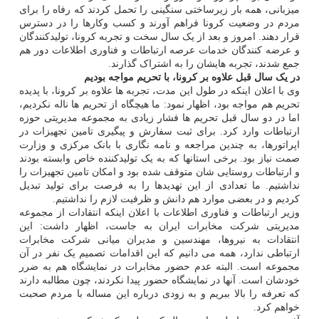
میزبانی، همه بار زیرساختی سنگینی را تحمل کردند که رفاه را برای
مردم در وضعیت کرونا فراهم آورند و کسب وکارها را در دسترس
قرار دهند. امروز و بعد از یک سال سخت و تجربه کرونا، تولیدکنندگان
و عرضه کنندگان خدمات عرصه ارتباطات و فناوری اطلاعات دور هم
جمع شدند، تجربه هایشان را به اشتراک گذارند.
در یک سال قبل علاوه بر کرونا، با تحریم مواجه بودیم
وی با اعلان اینکه در طول این مدت، تجربه ها علاوه بر کرونا، با پدیده
تحریم هم مواجه بود، اظهار نمود: ما هیچگاه از تحریم ها ناله نکردیم،
اما در دو سال قبل تحریم ها فشار زیادی به مجموعه مدیریتی حوزه
ارتباطات وارد کرد. برای ثبت سفارش و پیگیری تامین تجهیزات در
اپراتورها، به چندین مراجعه و نامه نگاری با بانک مرکزی و وزارت
صمت نیاز بود. برخی استانها که به یک تولیدکننده خاص وابسته بودند
و ارتباطات روستایی شان متوقف شده بود و امکان تامین تجهیزات را
نداشتیم. ما تعدادی از این تهدیدها را به فرصت برای تولید تبدیل
کردیم و در بعضی موارد هم دانش و ظرفیت لازم را نداشتیم.
وزیر ارتباطات و فناوری اطلاعات با اعلان اینکه انتقادات از مجموعه
مدیریتی شرکت مخابرات ایران به جاست، اظهار داشت: این
انتقادات به نیروها، مهندسین و مدیران میانی شرکت مخابرات
ارتباطی ندارد، همه می دانیم که این اقدامات تصمیم یک نفر در آن
مجموعه است. البته عدم حضور مخابرات در نمایشگاه هم به ضرر
خودشان است. آنها در نمایشگاه حضور پیدا نکردند، چون مطالبه دارند
که تعرفه را بالا ببریم و به زودی درباره این مساله با مردم صحبت
خواهم کرد.