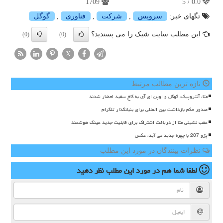
1709
0.0 / 5
تگهای خبر:
سرویس
,
شركت
,
فناوری
,
گوگل
این مطلب سایت شیک را می پسندید؟
(0)
(0)
X
تازه ترین مطالب مرتبط
متا، آنتروپیک، گوگل و اوپن ای آی به کاخ سفید احضار شدند
صدور حکم بازداشت بین المللی برای بنیانگذار تلگرام
عقب نشینی متا از دریافت اشتراک برای قابلیت جدید عینک هوشمند
پژو 207 با چهره جدید می آید، عکس
نظرات بینندگان در مورد این مطلب
لطفا شما هم
در مورد این مطلب
نظر دهید