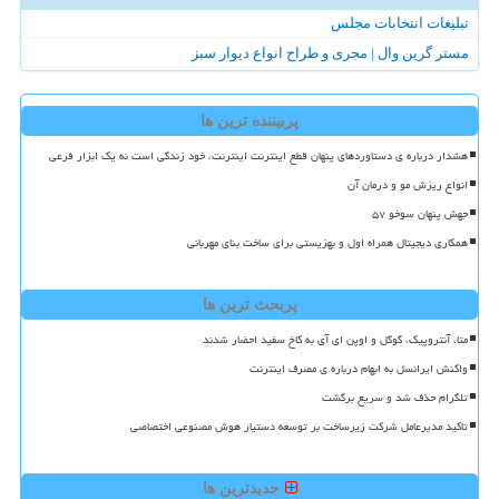
تبلیغات انتخابات مجلس
مستر گرین وال | مجری و طراح انواع دیوار سبز
پربیننده ترین ها
هشدار درباره ی دستاوردهای پنهان قطع اینترنت اینترنت، خود زندگی است نه یک ابزار فرعی
انواع ریزش مو و درمان آن
جهش پنهان سوخو ۵۷
همکاری دیجیتال همراه اول و بهزیستی برای ساخت بنای مهربانی
پربحث ترین ها
متا، آنتروپیک، گوگل و اوپن ای آی به کاخ سفید احضار شدند
واکنش ایرانسل به ابهام درباره ی مصرف اینترنت
تلگرام حذف شد و سریع برگشت
تاکید مدیرعامل شرکت زیرساخت بر توسعه دستیار هوش مصنوعی اختصاصی
جدیدترین ها