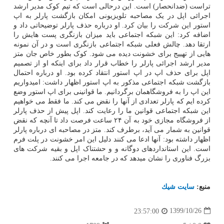
تراست (ضدانحصار) است. این درحالی است که تیم کوک مدیر ارشد
اجرائی اپل در یک مصاحبه تلویزیونی امکان بازگشت پارلر به اپ
استور این شرکت را بیان کرد. او درباره حذف پارلر توضیحاتی داد و
اضافه کرد: این شبکه اجتماعی باید میزان بازنگری پست هایش را
ارتقا دهد. چالش فعلی شبکه اجتماعی بازنگری است و در آن نمونه
هایی از تهییج برای خشونت دیده می شود. کوک بطور خاص جان متز
مدیر ارشد اجرائی پارلر را خطاب قرار داد برای اینکه او از تصمیم
اپل برای حذف اپ در اپ استور انتقاد کرده بود. او درباره احتمال
بازگشت شبکه اجتماعی مذکور به اپ استور اظهار داشت: امیدواریم
این اپ را به فروشگاهمان برگردانیم. ما قوانینی برای اپ استور وضع
کرده ایم که پارلر تعدادی از آنها را نقض می کند. ما فقط می خواهیم
این شبکه اجتماعی قوانین ما را رعایت کند. اپل پیش از حذف پارلر
از فروشگاه مجازی خود به آن ۲۴ ساعت فرصت داد تا آنچه که نقض
قوانین به شمار می آید، برطرف کند. متز در مصاحبه ای درباره پارلر
اظهار داشته بود: آنها ادعا می کنند دلیل این امر خشونت در پلت فرم
است. این استانداردهای دوگانه و و حشتناک اپل و بقیه شرکت های
بزرگ فناوری را نشان میدهد که در جامعه اجرا می کنند.
منبع:
سایت شیك
1399/10/26
23:57:00