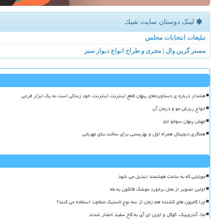
لینک دوستان سایت شیك
تبلیغات انتخابات مجلس
مستر گرین وال | مجری و طراح انواع دیوار سبز
هشدار درباره ی دستاوردهای پنهان قطع اینترنت اینترنت، خود زندگی است نه یک ابزار فرعی
انواع ریزش مو و درمان آن
جهش پنهان سوخو ۵۷
همکاری دیجیتال همراه اول و بهزیستی برای ساخت بنای مهربانی
موبایلی که به ساعت هوشمند تبدیل می شود
اولین تصویر از محل برخورد موشک فالکون به ماه
چرا کامیون های کشنده هم زمان از سه نوع لاستیک متفاوت استفاده می کنند؟
متا، آنتروپیک، گوگل و اوپن ای آی به کاخ سفید احضار شدند