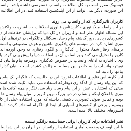
فیسبوک مقرر است به کل اطلاعات واتساپ دسترسی داشته باشد. واتساپ به 
این صورت، دیگر نمی توانید از این اپلیکیشن استفاده کنید. در این اطلاعیه 
کاربران تاثیرگذاری که از واتساپ می روند
در این رابطه میلاد نوری - کارشناس فناوری اطلاعات - با اشاره به واکنش 
این مساله اظهار نظر کنند و کاربران در کل دنیا که برایشان حفاظت از
کشورهای زیادی، روز گذشته پیام رسان سیگنال و تلگرام، در ترندهای اول 
نوری اشاره کرد: در سیستم های یادگیری ماشین و هوش مصنوعی و استفاده
برمبنای رفتار شما، محتوا را کدگذاری و الگوی رفتاری به وجود آورده ان
کاربر را تحلیل می کنند و بر اساس آن، یا اتفاقات دنیا را پیش بینی کرده یا
وی با اشاره به ادعای واتساپ در خصوص کدگذاری دوطرفه پیام ها بیان کرد
توییتر، واتساپ را به خاطر این مساله به چالش کشیده است. بنیان گذار
پیامها را تایید کند.
این کارشناس فناوری اطلاعات افزود: این در حالیست که تلگرام یک پیام 
که این پیام رسان از کدگذاری دوطرفه استفاده می نماید، ثابت شده اس
مدتی که استفاده داعش از این پیام رسان زیاد شد، تلگرام همه اکانت ها و
نوری با اعلان اینکه واتساپ در دنیا بزرگ ترین کاربر را میان پیام رسان
بوده و تماس صوتی تصویری باکیفیتی داشته که مورد استفاده خیلی از کا
روسیه و برخی از کشورهای آسیایی از ابتدا از تلگرام استفاده کردند، ام
استورهای مختلف بالا آمده است.
نشر اطلاعات برای کاربران ایرانی حساسیت برانگیز نیست
با این اوصاف وضعیت آماری استفاده از واتساپ در ایران در این شرایط چط