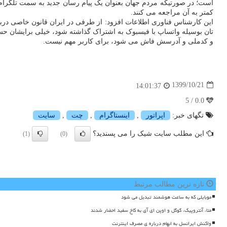
است؛ در صورتیکه مردم جهان بعنوان یک پیام رسان جدید به سمت تلگرام می
کمتر به آن مراجعه می کنند.
این کارشناس فناوری اطلاعات افزود: از طرفی در ایران قانون خاصی درب
تان بوسیله واتساپ با فیسبوک به اشتراک گذاشته شود، خیلی برایشان ح
و کدملی و آدرسش فاش می شود، برای کاربر مهم نیست.
1399/10/21
14:01:37
0.0 / 5
تگهای خبر:
اپراتور
,
اینستاگرام
,
چت
,
سایت
این مطلب سایت شیک را می پسندید؟
(1)
(0)
تازه ترین مطالب مرتبط
موبایلی که به ساعت هوشمند تبدیل می شود
متا، آنتروپیک، گوگل و اوپن ای آی به کاخ سفید احضار شدند
واکنش ایرانسل به ابهام درباره ی مصرف اینترنت