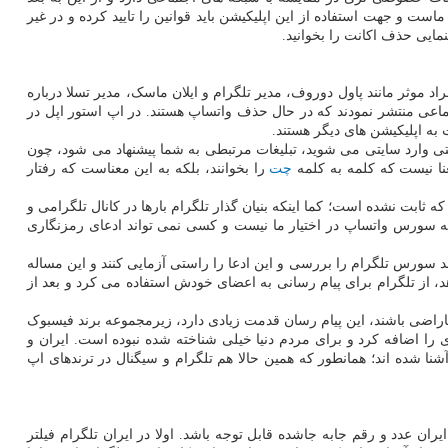
 و جهت استفاده از این اپلیکیشن باید قوانین را تایید کرده و در غیر
نمایی حذف اکانت را بخوانید.
اد موثر مانند پاول دوروف، مدیر تلگرام و ایلان ماسک، مدیر تسلا درباره
ماعی منتشر نمودند که در حال حذف واتساپ هستند. در اپ استور اپل در
به اپلیکیشن های دیگر هستند.
تی وارد سایتی می شوید، تبلیغات مرتبطی به شما پیشنهاد می شود، چون
عنا نیست که کلمه به کلمه
چت
را بخوانند، بلکه به این معناست که رفتار
ابت نشده است؛ کما اینکه بنیان گذار تلگرام بارها در کانال تلگرامی و
نکه سورس واتساپ در اختیار ما نیست و کسی نمی تواند ادعای رمزنگاری
 سورس تلگرام را بررسی و این ادعا را راستی آزمایی کنند و این مساله
از تلگرام برای پیام رسانی به اعضای خودش استفاده می کرد و بعد از
 ناراضی باشند، این پیام رسان قدمت زیادی دارد، زیرمجموعه برند فیسبوک
را اضافه کرد و برای مردم دنیا خیلی شناخته شده نبوده است. ایران و
شنا شده اند؛ همانطور که همین حالا هم تلگرام و سیگنال در ترندهای اپ
ان عدد و رقم جابه جاشده قابل توجه باشد. اولا در ایران تلگرام فیلتر