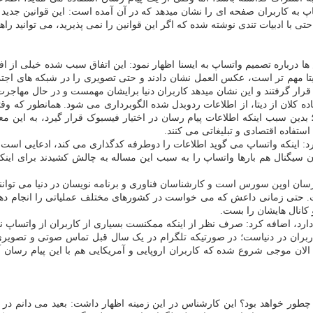
کاربران صفحه ای را نشان میدهد که در آن آمده است: این قوانین جدید ماست
حتی با ادبیات تندی نوشته شده که اگر این قوانین را نمی پذیرید، می توانید راه
ها درباره تصمیم واتساپ به ایسنا اظهار نمود: این اتفاق سبب شده خیلی از افر
 دیتا مهم تر است، عکس العمل نشان دادند و حتی تصویری را در شبکه های اجت
قرار گرفتند و این نشان میدهد کاربران دنیا برایشان مهمست و در حال مهاجرت 
 کلان از دیتا، از اطلاعات ردوبدل شده الگوبرداری می شود. همانطور که وق
د؛ بدین سبب اینکه اطلاعات پیام رسان در اختیار فیسبوک قرار گیرد، به این م
 استفاده اقتصادی و تبلیغاتی می کنند.
: اینکه واتساپ می گوید اطلاعات را دوطرفه کدگذاری می کند، ادعایی است که ث
ان سیگنال هم بارها واتساپ را به سبب این مساله به چالش کشیدند برای ای
رسان اوپن سورس است و کارشناسان فناوری و برنامه نویسان در دنیا می توانند
ت. حتی زمانی داعش که می خواست در کشورهای مختلف عملیاتی را انجام دهد، 
 کانال هایشان را بست.
 ها دارد، اضافه کرد: صرف نظر از اینکه ممکنست بسیاری از کاربران از واتساپ
ربران در دنیاست؛ در صورتیکه تلگرام در یک سال قبل تماس صوتی و تصویری 
ا الان موجی شروع شده که کاربران اروپایی و آمریکایی هم با این پیام رسان آ
ور خواهد بود؟ این کارشناس در این زمینه اظهار داشت: بعید می دانم در ایر