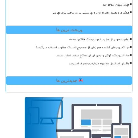
جهش پنهان سوخو ۵۷
همکاری دیجیتال همراه اول و بهزیستی برای ساخت بنای مهربانی
پربحث ترین ها
اولین تصویر از محل برخورد موشک فالکون به ماه
چرا کامیون های کشنده هم زمان از سه نوع لاستیک متفاوت استفاده می کنند؟
متا، آنتروپیک، گوگل و اوپن ای آی به کاخ سفید احضار شدند
واکنش ایرانسل به ابهام درباره ی مصرف اینترنت
جدیدترین ها