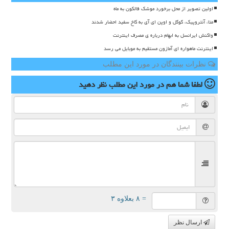
اولین تصویر از محل برخورد موشک فالکون به ماه
متا، آنتروپیک، گوگل و اوپن ای آی به کاخ سفید احضار شدند
واکنش ایرانسل به ابهام درباره ی مصرف اینترنت
اینترنت ماهواره ای آمازون مستقیم به موبایل می رسد
نظرات بینندگان در مورد این مطلب
لطفا شما هم
در مورد این مطلب
نظر دهید
= ۸ بعلاوه ۳
ارسال نظر