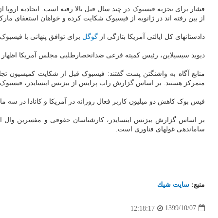
از بین رفته اند در ژانویه از فیسبوک شکایت کرده و خواهان استعفای م
دادستانهای کل ایالتی آمریکا بتازگی از
گوگل
برای توافق پنهانی با فیسبوک
دیوید سیسیلاین، رئیس کمیته فرعی ضدانحصارطلبی مجلس آمریکا اظهار کرد
منابع آگاه به واشنگتن پست گفتند: فیسبوک قبل از شکایت کمیسیون تجا
متمرکز هستند. بر اساس گزارش راب پرایس از بیزنس اینسایدر، فیسبوک استخدام وکیل
فیس بوک کاهش دو میلیون کاربر فعال روزانه در آمریکا و کانادا در سه ماهه سوم را اعلام نمو
بر اساس گزارش بیزنس اینسایدر، کارشناسان حقوقی و مفسرین وال استری
ساماندهی غولهای فناوری است.
منبع:
سایت شیك
1399/10/07
12:18:17