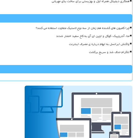
همکاری دیجیتال همراه اول و بهزیستی برای ساخت بنای مهربانی
چرا کامیون های کشنده هم زمان از سه نوع لاستیک متفاوت استفاده می کنند؟
متا، آنتروپیک، گوگل و اوپن ای آی به کاخ سفید احضار شدند
واکنش ایرانسل به ابهام درباره ی مصرف اینترنت
تلگرام حذف شد و سریع برگشت