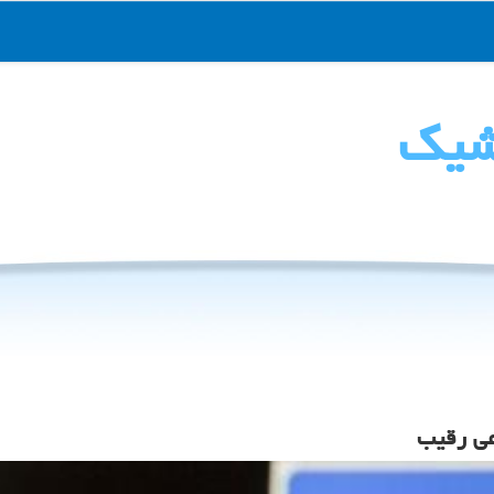
شیك
عی رقیب