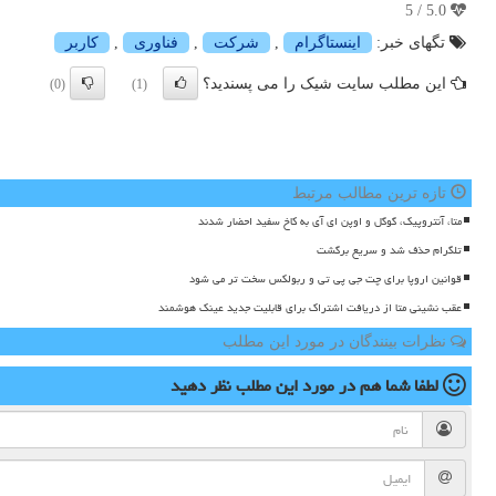
5.0 / 5
تگهای خبر:
اینستاگرام
,
شركت
,
فناوری
,
كاربر
این مطلب سایت شیک را می پسندید؟
(0)
(1)
تازه ترین مطالب مرتبط
متا، آنتروپیک، گوگل و اوپن ای آی به کاخ سفید احضار شدند
تلگرام حذف شد و سریع برگشت
قوانین اروپا برای چت جی پی تی و ربولکس سخت تر می شود
عقب نشینی متا از دریافت اشتراک برای قابلیت جدید عینک هوشمند
نظرات بینندگان در مورد این مطلب
لطفا شما هم
در مورد این مطلب
نظر دهید