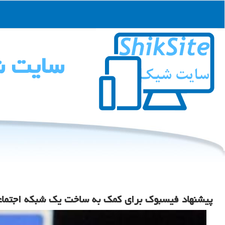
سایت 
پیشنهاد فیسبوك برای كمك به ساخت یك شبكه اجتما