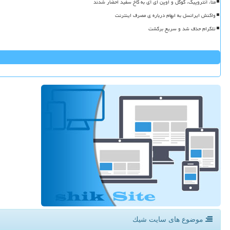
متا، آنتروپیک، گوگل و اوپن ای آی به کاخ سفید احضار شدند
واکنش ایرانسل به ابهام درباره ی مصرف اینترنت
تلگرام حذف شد و سریع برگشت
موضوع های سایت شیك