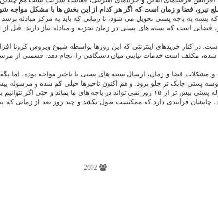
افزایش فرآیندهای آنلاین و خریدهای اینترنتی، فعالیت شرکت پست هم چندین
یرو، فضا و زمان است که اگر هر کدام از این بخش ها با مشکل مواجه شوند، 
سته به باجه پستی تحویل می شود، تا زمانی که باید به مرکز مبادله برسد و 
ر، فضایی است که بسته های پستی در زمان تجزیه و مبادله نیاز دارند. قبل ا
شتری) و B2C (بیزینس به مشتری) است. در کنار خریدهای اینترنتی که این روزها بواسطه شیوع 
شده، مکلف است خدمات نیابتی میان دستگاهی را انجام دهد. قسمتی از مرسو
و مشکلات فضا و زمان، ارسال بسته های پستی با تاخیر مواجه بوده، اما ب
سه پستی چابک تر جلو برود. و هم اکنون تاخیرها خیلی کم شده و مرسوله بیشت
مقصودی همین طور به ایسنا درباره خدمات نیابتی اظهار داشت: یک مرسوله پستی بیش تر از ۱۵ روز ن
ود، چاپشان فرآیندی دارد که ممکنست طول بکشد و چند روز بعد از زمانی که 
2002