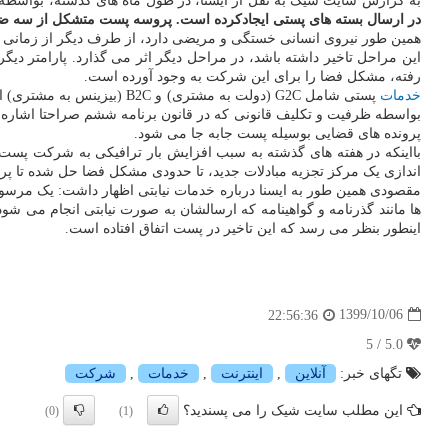
به گزارش سایت شیک به نقل از ایسنا، در طول ماه های گذشته، بواسطه 
در ارسال بسته های پستی ایجادکرده است. پروسه پست متشکل از سه ضلع ن
همین طور نیروی انسانی خستگی و مریضی دارد، از طرف دیگر از زمانی که ب
این مراحل تاخیر داشته باشد، در مراحل دیگر اثر می گذارد. پارامتر دیگ
رفته، مشکل فضا را برای این شرکت به وجود آورده است.
خدمات
پستی شامل G2C (دولت به م
بواسطه ظرفیت و تکلیف قانونی که در قانون برنامه ششم صراحتا اشاره 
پرونده های قضایی بوسیله پست جابه جا می شود.
بااینکه در هفته های گذشته به سبب افزایش بار ترافیکی به شرکت پست 
اندازی یک مرکز تجزیه مبادلات جدید، تا حدودی مشکل فضا حل شده تا پرو
ها مانند گذرنامه و گواهینامه که ارسالشان به صورت نیابتی انجام می ش
اینطور بنظر می رسد که این تاخیر در پست اتفاق افتاده است.
1399/10/06
22:56:36
5.0 / 5
تگهای خبر:
آنلاین
,
اینترنت
,
خدمات
,
شركت
این مطلب سایت شیک را می پسندید؟
(0)
(1)