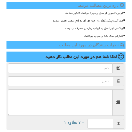
تازه ترین مطالب مرتبط
اولین تصویر از محل برخورد موشک فالکون به ماه
متا، آنتروپیک، گوگل و اوپن ای آی به کاخ سفید احضار شدند
واکنش ایرانسل به ابهام درباره ی مصرف اینترنت
تلگرام حذف شد و سریع برگشت
نظرات بینندگان در مورد این مطلب
لطفا شما هم
در مورد این مطلب
نظر دهید
= ۷ بعلاوه ۱