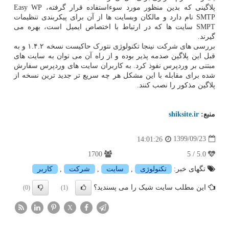
پلاگینی که بدین منظور مورد سوءاستفاده قرار گرفته، Easy WP
SMTP نام دارد و مالکان وبسایت ها از آن برای پیکربندی تنظیمات
SMPT سایت ها که در ارتباط با اختصاص ایمیل است، بهره می
گیرند.
بررسی های شرکت نینجا تکنولوژی نتورک حاکیست نسخه ۱.۴.۲ و به
قبل این پلاگین صدمه پذیر بوده و از راه آن می توان به سایت های
مبتنی بر وردپرس نفوذ کرد. به کاربران سایت های وردپرس سفارش
شده برای مقابله با این مشکل هر چه سریع تر جدید ترین نسخه از
پلاگین مذکور را نصب کنند.
منبع:
shiksite.ir
1399/09/23
14:01:26
1700
5.0 / 5
تگهای خبر:
تكنولوژی
,
سایت
,
شركت
,
كاربر
این مطلب سایت شیک را می پسندید؟
(0)
(1)
X