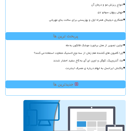
انواع ریزش مو و درمان آن
جهش پنهان سوخو ۵۷
همکاری دیجیتال همراه اول و بهزیستی برای ساخت بنای مهربانی
پربحث ترین ها
اولین تصویر از محل برخورد موشک فالکون به ماه
چرا کامیون های کشنده هم زمان از سه نوع لاستیک متفاوت استفاده می کنند؟
متا، آنتروپیک، گوگل و اوپن ای آی به کاخ سفید احضار شدند
واکنش ایرانسل به ابهام درباره ی مصرف اینترنت
جدیدترین ها