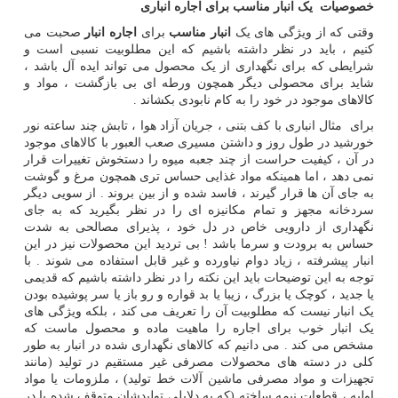
خصوصیات یک انبار مناسب برای اجاره انباری
وقتی که از ویژگی های یک
انبار مناسب
برای
اجاره انبار
صحبت می
کنیم ، باید در نظر داشته باشیم که این مطلوبیت نسبی است و
شرایطی که برای نگهداری از یک محصول می تواند ایده آل باشد ،
شاید برای محصولی دیگر همچون ورطه ای بی بازگشت ، مواد و
کالاهای موجود در خود را به کام نابودی بکشاند .
برای مثال انباری با کف بتنی ، جریان آزاد هوا ، تابش چند ساعته نور
خورشید در طول روز و داشتن مسیری صعب العبور با کالاهای موجود
در آن ، کیفیت حراست از چند جعبه میوه را دستخوش تغییرات قرار
نمی دهد ، اما همینکه مواد غذایی حساس تری همچون مرغ و گوشت
به جای آن ها قرار گیرند ، فاسد شده و از بین بروند . از سویی دیگر
سردخانه مجهز و تمام مکانیزه ای را در نظر بگیرید که به جای
نگهداری از دارویی خاص در دل خود ، پذیرای مصالحی به شدت
حساس به برودت و سرما باشد ! بی تردید این محصولات نیز در این
انبار پیشرفته ، زیاد دوام نیاورده و غیر قابل استفاده می شوند . با
توجه به این توضیحات باید این نکته را در نظر داشته باشیم که قدیمی
یا جدید ، کوچک یا بزرگ ، زیبا یا بد قواره و رو باز یا سر پوشیده بودن
یک انبار نیست که مطلوبیت آن را تعریف می کند ، بلکه ویژگی های
یک انبار خوب برای اجاره را ماهیت ماده و محصول ماست که
مشخص می کند . می دانیم که کالاهای نگهداری شده در انبار به طور
کلی در دسته های محصولات مصرفی غیر مستقیم در تولید (مانند
تجهیزات و مواد مصرفی ماشین آلات خط تولید) ، ملزومات یا مواد
اولیه ، قطعات نیمه ساخته (که به دلایلی تولیدشان متوقف شده یا در