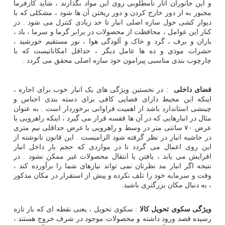
و این جانوران آثار نامطلوبی روی این مواد بگذارند ، شاید کارفرما
مجبور به از دور خارج کردن و دور ریختن آن ها شود ، مشکلی که با
دیوار کشی حول سازه اصلی انبار تا حد زیادی کنترل می شود . در
کنار این عوامل ، محافظت از محصولات در برابر گرما و سرما ، باد ،
باران و برف ، گرد و خاک و آلودگی هوا ، نور مستقیم خورشید ،
حشرات موذی و ده ها عامل دیگر ، حداقل امکاناتیست که با
چارچوب بندی مناسبی پیرامون خود سازه اصلی محقق می گردد .
فضای داخلی
: در نخستین ویژگی های یک انبار خوب برای اجاره ،
اینکه این محیط دارای فضایی کافی برای دسته بندی اجناس و
چینشی استاندارد باشد از اهمیت فراوانی برخوردار است . به عنوان
مثال در انبارهایی که در آن ها قفسه قرار می گیرد ، اینکه راهرویی با
عرض ۷۰ سانتی متر در وسط و راهرویی با عرض حداقلی نیم متری
در حاشیه انبار در نظر گرفته شود الزامیست . این قانون نانوشته از
این روی اعمال می گردد تا در مواردی که حجم بار داخل انبار
افرایش می یابد ، یافتن یا انتقال محصولات غیر ممکن نشود . در
نتیجه اگر انبار مد نظرتان نمی تواند نیازهای شما را برآورده کند ،
وقت و سرمایه خود را تلف نکرده و پیش از استقرار در مکان مذکور
، به دنبال مکان بزرگتری باشید.
ویژگی سکوی تحویل کالا
: سکوی تحویل ، یعنی نقطه ای که بار تازه
رسیده قصد ورود داشته و محصولات موجود در شرف خروج هستند ،