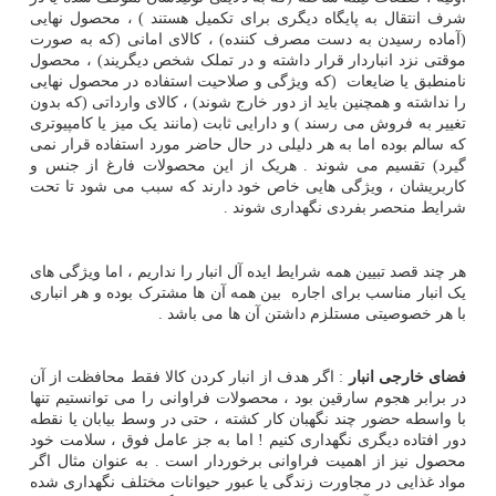
شرف انتقال به پایگاه دیگری برای تکمیل هستند ) ، محصول نهایی
(آماده رسیدن به دست مصرف کننده) ، کالای امانی (که به صورت
موقتی نزد انباردار قرار داشته و در تملک شخص دیگریند) ، محصول
نامنطبق یا ضایعات (که ویژگی و صلاحیت استفاده در محصول نهایی
را نداشته و همچنین باید از دور خارج شوند) ، کالای وارداتی (که بدون
تغییر به فروش می رسند ) و دارایی ثابت (مانند یک میز یا کامپیوتری
که سالم بوده اما به هر دلیلی در حال حاضر مورد استفاده قرار نمی
گیرد) تقسیم می شوند . هریک از این محصولات فارغ از جنس و
کاربریشان ، ویژگی هایی خاص خود دارند که سبب می شود تا تحت
شرایط منحصر بفردی نگهداری شوند .
هر چند قصد تبیین همه شرایط ایده آل انبار را نداریم ، اما ویژگی های
یک انبار مناسب برای اجاره بین همه آن ها مشترک بوده و هر انباری
با هر خصوصیتی مستلزم داشتن آن ها می باشد .
فضای خارجی انبار
: اگر هدف از انبار کردن کالا فقط محافظت از آن
در برابر هجوم سارقین بود ، محصولات فراوانی را می توانستیم تنها
با واسطه حضور چند نگهبان کار کشته ، حتی در وسط بیابان یا نقطه
دور افتاده دیگری نگهداری کنیم ! اما به جز عامل فوق ، سلامت خود
محصول نیز از اهمیت فراوانی برخوردار است . به عنوان مثال اگر
مواد غذایی در مجاورت زندگی یا عبور حیوانات مختلف نگهداری شده