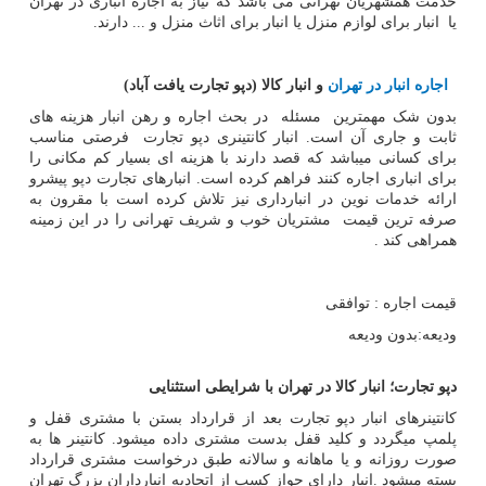
خدمت همشهریان تهرانی می باشد که نیاز به اجاره انباری در تهران
یا انبار برای لوازم منزل یا انبار برای اثاث منزل و ... دارند.
اجاره انبار در تهران
و انبار کالا (دپو تجارت یافت آباد)
بدون شک مهمترین مسئله در بحث اجاره و رهن انبار هزینه های
ثابت و جاری آن است. انبار کانتینری دپو تجارت فرصتی مناسب
برای کسانی میباشد که قصد دارند با هزینه ای بسیار کم مکانی را
برای انباری اجاره کنند فراهم کرده است. انبارهای تجارت دپو پیشرو
ارائه خدمات نوین در انبارداری نیز تلاش کرده است با مقرون به
صرفه ترین قیمت مشتریان خوب و شریف تهرانی را در این زمینه
همراهی کند .
قیمت اجاره : توافقی
ودیعه:بدون ودیعه
دپو تجارت؛ انبار کالا در تهران با شرایطی استثنایی
کانتینرهای انبار دپو تجارت بعد از قرارداد بستن با مشتری قفل و
پلمپ میگردد و کلید قفل بدست مشتری داده میشود. کانتینر ها به
صورت روزانه و یا ماهانه و سالانه طبق درخواست مشتری قرارداد
بسته میشود .انبار دارای جواز کسب از اتحادیه انبارداران بزرگ تهران