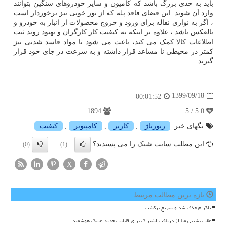
باید به حدی بزرگ باشد که کامیون و سایر خودروهای سنگین بتوانند
وارد آن شوند. این فضای فاقد پله که از نور خوبی نیز برخوردار است
، اگر به نواری نقاله برای ورود و خروج محصولات از انبار به خودرو و
بالعکس باشد ، علاوه بر اینکه به کیفیت کار کارگران و بهبود روند ثبت
اطلاعات کالا کمک می کند، باعث می شود تا مواد فاسد شدنی نیز
کمتر در محیطی نا مساعد قرار داشته و به سرعت در جای خود قرار
گیرند.
1399/09/18
00:01:52
1894
5.0 / 5
تگهای خبر:
رپورتاژ
,
كاربر
,
كامپیوتر
,
كیفیت
این مطلب سایت شیک را می پسندید؟
(0)
(1)
X
تازه ترین مطالب مرتبط
تلگرام حذف شد و سریع برگشت
عقب نشینی متا از دریافت اشتراک برای قابلیت جدید عینک هوشمند