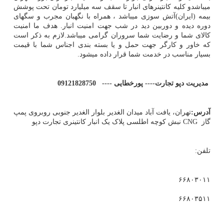
میباشدو کلیه کانتینرهای انبار تا سقف سه میلیارد تومان تحت پوشش
بیمه (ایران)آتش سوزی میباشد ، همراه با نگهبان مجرب و سگهای
دوره دیده و دوربین دید در شب جهت امنیت انبار. هدف ما امنیت
کالای شما و رضایت شما سروران گرامی میباشد.لازم به ذکر است
که خاور و کارگر جهت حمل و یا بسته بندی اجناس شما با قیمت
بسیار مناسب در خدمت شما قرار داده میشود.
مدیریت دپو تجارت---- پورخطایی ---- 09121828750
آدرس:
تهران، یافت آباد میدان الغدیر بلوار الغدیر جنوبی روبروی پمپ
گاز
CNG
نبش کوچه اطلسی پلاک یک انبار کانتینری تجارت دپو
تلفن:
۶۶۸۰۳۰۱۱
۶۶۸۰۳۵۱۱