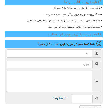
تازه ترین مطالب مرتبط
اولین تصویر از محل برخورد موشک فالکون به ماه
متا، آنتروپیک، گوگل و اوپن ای آی به کاخ سفید احضار شدند
تاکید مدیرعامل شرکت زیرساخت بر توسعه دستیار هوش مصنوعی اختصاصی
اینترنت ماهواره ای آمازون مستقیم به موبایل می رسد
نظرات بینندگان در مورد این مطلب
لطفا شما هم
در مورد این مطلب
نظر دهید
= ۶ بعلاوه ۳