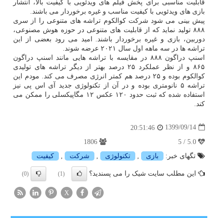
قابلیت مناسبی برای پخش فیلم های ویدئویی با کیفیت بالا، انتشار
بازی های ویدئویی با کیفیت مناسب و غیره برخوردار می باشند.
پیش بینی می شود شرکت کوالکوم تراشه های متنوعی را از سری
۸۸۸ تولید نماید که از قابلیت های متنوعی در حوزه هوش مصنوعی،
دوربین، بازی و غیره برخوردار باشند. امید می رود بعضی از این
تراشه ها در سه ماهه اول سال ۲۰۲۱ عرضه شوند.
اسنپ دراگون ۸۸۸ در مقایسه با تراشه هایی مانند اسنپ دراگون
۸۶۵ و از نظر عملکرد ۲۵ درصد بهتر از دیگر تراشه های تولیدی
کوالکوم بوده و ۲۵ درصد هم کمتر انرژی مصرف می کند. مودم این
تراشه ۵ نانومتری بوده و در آن از تکنولوژی جدید آی اس پی نیز
استفاده شده که ثبت حدود ۱۲۰ عکس ۱۲ مگاپیکسلی را ممکن می
کند.
1399/09/14
20:51:46
1806
5.0 / 5
تگهای خبر:
بازی
,
تكنولوژی
,
شركت
,
كیفیت
این مطلب سایت شیک را می پسندید؟
(0)
(1)
X