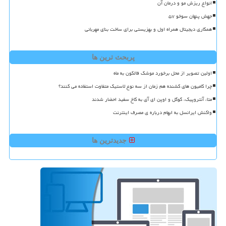
انواع ریزش مو و درمان آن
جهش پنهان سوخو ۵۷
همکاری دیجیتال همراه اول و بهزیستی برای ساخت بنای مهربانی
پربحث ترین ها
اولین تصویر از محل برخورد موشک فالکون به ماه
چرا کامیون های کشنده هم زمان از سه نوع لاستیک متفاوت استفاده می کنند؟
متا، آنتروپیک، گوگل و اوپن ای آی به کاخ سفید احضار شدند
واکنش ایرانسل به ابهام درباره ی مصرف اینترنت
جدیدترین ها