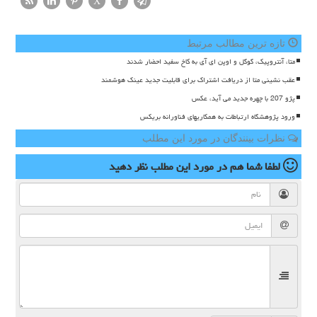
X
تازه ترین مطالب مرتبط
متا، آنتروپیک، گوگل و اوپن ای آی به کاخ سفید احضار شدند
عقب نشینی متا از دریافت اشتراک برای قابلیت جدید عینک هوشمند
پژو 207 با چهره جدید می آید، عکس
ورود پژوهشگاه ارتباطات به همکاریهای فناورانه بریکس
نظرات بینندگان در مورد این مطلب
لطفا شما هم
در مورد این مطلب
نظر دهید