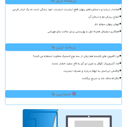
پربیننده ترین ها
هشدار درباره ی دستاوردهای پنهان قطع اینترنت اینترنت، خود زندگی است نه یک ابزار فرعی
انواع ریزش مو و درمان آن
جهش پنهان سوخو ۵۷
همکاری دیجیتال همراه اول و بهزیستی برای ساخت بنای مهربانی
پربحث ترین ها
چرا کامیون های کشنده هم زمان از سه نوع لاستیک متفاوت استفاده می کنند؟
متا، آنتروپیک، گوگل و اوپن ای آی به کاخ سفید احضار شدند
واکنش ایرانسل به ابهام درباره ی مصرف اینترنت
تلگرام حذف شد و سریع برگشت
جدیدترین ها