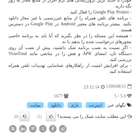
خودرا با جدید ترین بروزرسانی های نرم افزار از منابع مجاز به روز
نگه دارید.
- Google Play Protect را فعال کنید.
- برنامه های تلفن همراه را از منابع غیررسمی یا غیر مجاز دانلود
نکنید. بیشتر برنامه های معتبر Android در Google Play در دسترس
هستند.
- همیشه این مسئله را در نظر بگیرید که آیا باید به برنامه خاصی
مجوزهای درخواست شده را بدهید یا نه.
- اگر نسبت به نصب برنامه شک داشتید، پیش از نصب آن روی
دستگاه تان، امضای APK و هش را در منابعی مانند VirusTotal
بررسی کنید.
- برای افزایش امنیت از راهکارهای شناسایی تهدیدات تلفن همراه
استفاده کنید.
1399/08/15
23:12:14
1677
5.0 / 5
تگهای خبر:
اینترنت
,
بازی
,
دانلود
,
سایت
این مطلب سایت شیک را می پسندید؟
(0)
(1)
X