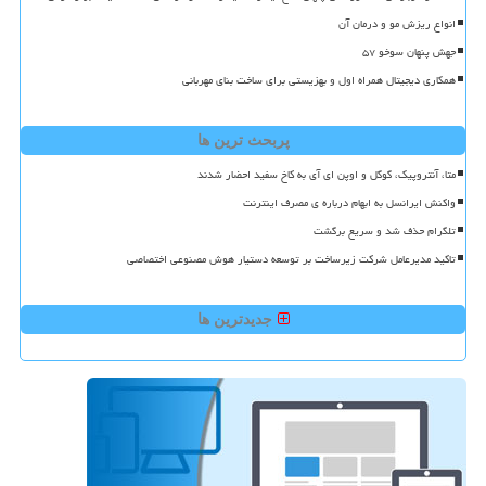
انواع ریزش مو و درمان آن
جهش پنهان سوخو ۵۷
همکاری دیجیتال همراه اول و بهزیستی برای ساخت بنای مهربانی
پربحث ترین ها
متا، آنتروپیک، گوگل و اوپن ای آی به کاخ سفید احضار شدند
واکنش ایرانسل به ابهام درباره ی مصرف اینترنت
تلگرام حذف شد و سریع برگشت
تاکید مدیرعامل شرکت زیرساخت بر توسعه دستیار هوش مصنوعی اختصاصی
جدیدترین ها