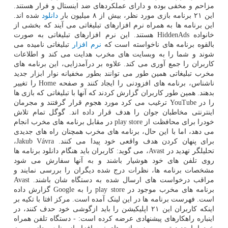
مزاحم و مخفی بوده و دارای عملکردهای ضد اینستال و فرار هستند.
این ۲۱ برنامه بازی مورد نظر، بیش از ۸ میلیون بار
دانلود
شده اند.
این برنامه ها به همراه نرم افزارهای تبلیغاتی می آیند که بخشی از
خانواده HiddenAds هستند. این نرم افزارهای تبلیغاتی به صورت
بالقوه برنامه های ناخواسته است که
نرم افزار
تبلیغاتی نامیده می
شوند و شما را به وبسایت های مخرب هدایت می کند و اطلاعات
کاربران را جمع آوری می کند. علاوه بر درآمدزایی، این برنامه های
مخرب تبلیغاتی همین طور می توانند بطور مخفیانه نوار ابزار جدید
ناشناس، برنامه های افزودنی را ایجاد کنند و صفحه Home را تغییر
بدهند. همین طور کاربران گزارش کردند که آنها با تبلیغاتی که بازی ها
را در YouTube ترغیب می کرد مورد هجوم قرار گرفتند و مجرمان
اینترنتی مخاطبان جوان را هدف قرار داده اند. گوگل تمام تلاش
خودرا برای محافظت از play store در مقابل برنامه های مخرب انجام
می دهد، اما با این حال، برنامه های مخرب همچنان راه های جدیدی
برای پنهان کردن هدف واقعی خود پیدا می کنند. Jakub Vávra،
تحلیلگر تهدید در Avast، می گوید: کاربران باید هنگام دانلود برنامه ها
روی تلفن های خود هوشیار باشند و به آنها سفارش می شود
مشخصات برنامه ها، نظرات درج شده دیگران را بررسی نمایند و
مراقب درخواست های ارسال شده به دستگاه شان باشند. Avast
برنامه های مخرب موجود در play store را به Google گزارش داده
است. فهرست برنامه ها در این لینک آمده است. مرکز افتا با تکیه بر
اینکه کاربران این ۲۱ اپلیکیشن را باید ازگوشی خود حدف کنند، در
اینباره راهکارهای پیشنهادی عرضه کرده است: - دستگاه تلفن همراه