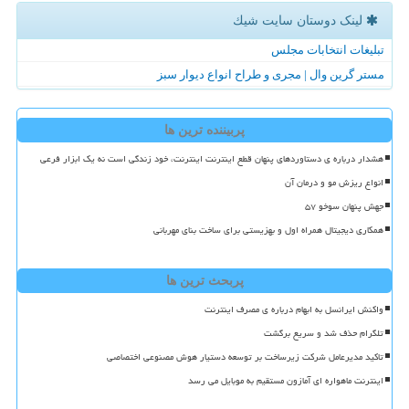
لینک دوستان سایت شیك
تبلیغات انتخابات مجلس
مستر گرین وال | مجری و طراح انواع دیوار سبز
پربیننده ترین ها
هشدار درباره ی دستاوردهای پنهان قطع اینترنت اینترنت، خود زندگی است نه یک ابزار فرعی
انواع ریزش مو و درمان آن
جهش پنهان سوخو ۵۷
همکاری دیجیتال همراه اول و بهزیستی برای ساخت بنای مهربانی
پربحث ترین ها
واکنش ایرانسل به ابهام درباره ی مصرف اینترنت
تلگرام حذف شد و سریع برگشت
تاکید مدیرعامل شرکت زیرساخت بر توسعه دستیار هوش مصنوعی اختصاصی
اینترنت ماهواره ای آمازون مستقیم به موبایل می رسد