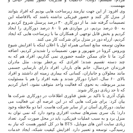
مهمست.
وی افزود: از این جهت نیازمند زیرساخت هایی بودیم که افراد بتوانند
از منزل کار کنند و حضور فیزیکی نداشته باشند که بالافاصله این
تصمیمات گرفته شد. ما از دورکاری ۳۰ درصد پرسنل شروع کردیم و
به ۵۰ درصد بردیم، در مواردی هم تا ۸۰ درصد دورکاری را ایجاد
کردیم و بخش قابل توجهی از همکاران ما با زیرساخت هایی که ایجاد
کردیم، ازراه دور در منزل برای شرکت کار می کنند.
معاون توسعه منابع انسانی همراه اول با اعلان اینکه با افزایش شیوع
ویروس کرونا در شهریور و مهر، تصمیمات را شدیدتر کردیم، اضافه
کرد: ما تا جای ممکن جلسه حضوری نمی گذاریم، افراد هم که به
چند دسته تقسیم شدند؛ افرادی که پرخطر بودند، مثل مادران
فرزندان خردسال، خانم های باردار، افراد دارای نارسایی جسمی
مانند معلولان و جانبازان، کسانی که بیماری زمینه ای داشتند و افراد
بالای ۶۰ سال، اجبارا دورکار شدند و بقیه افراد را هم با مسئولیت
مدیر مربوطه، به نحوی که فعالیت واحد متوقف نشود، اجبار کردیم
که تا حد زیادی دورکار شوند.
بلوک آذری با تاکید بر نقش فناوری اطلاعات در دورکاری شرکت ها
بیان کرد: برای شرکت هایی که در این عرصه آی تی فعالیت می
نمایند، دورکاری آسان تر از سایر شرکت هاست. اما دو ملاحظه وجود
دارد؛ یک سری بسترهای سخت افزاری وجود دارد که نمی توان به
منزل برد و به سبب عملیات فیزیکی، باید در محل صورت گیرد. تعداد
زیادی سایت آنتن های موبایل، BTS ها در کل کشور هست که نیاز به
رسیدگی، توسعه و تعمیر دارد. افزایش کیفیت شبکه، ایجاد خدمات