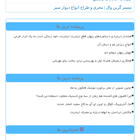
مستر گرین وال | مجری و طراح انواع دیوار سبز
پربیننده ترین ها
هشدار درباره ی دستاوردهای پنهان قطع اینترنت اینترنت، خود زندگی است نه یک ابزار فرعی
انواع ریزش مو و درمان آن
جهش پنهان سوخو ۵۷
همکاری دیجیتال همراه اول و بهزیستی برای ساخت بنای مهربانی
پربحث ترین ها
اولین تصویر از محل برخورد موشک فالکون به ماه
چرا کامیون های کشنده هم زمان از سه نوع لاستیک متفاوت استفاده می کنند؟
متا، آنتروپیک، گوگل و اوپن ای آی به کاخ سفید احضار شدند
واکنش ایرانسل به ابهام درباره ی مصرف اینترنت
جدیدترین ها