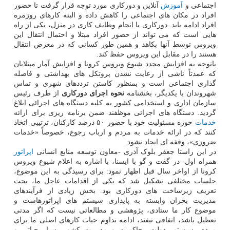
اجتماعی و
آموزش
آنلاین و دورکاری مورد توجه قرار گرفت تا حضور
افراد در مکان های اجتماعی را کاهش داده و البته کارهای روزمره
افراد ادامه یابد. دورکاری یا انجام وظایف کاری در منزل، یکی از راه
هایی است که می تواند از حضور افراد مبتلا و احتمال انتقال این
ویروس توسط آنها بکاهد و همین طور کسانی که در معرض انتقال
هستند را در مقابل این ویروس حفظ کند.
باتوجه به افزایش مجدد شیوع ویروس کرونا و افزایش آمار مبتلایان
که عمدتاً ناشی از رعایت نشدن پروتکل های بهداشتی و فاصله
گذاری اجتماعی است و بمنظور کاستن ترددهای شهری و تماس
شهروندان با یکدیگر، بخشنامه
نحوه اجرای دورکاری
از طرف رئیس
سازمان اداری و استخدامی کشور به کلیه دستگاه های اجرائی ابلاغ
گردید. دستگاه های اجرائی موظفند ضمن برنامه ریزی برای ارائه
خدمات
حوزه مسئولیت خود با حضور ۵۰ درصد کارکنان، ترتیبی اتخاذ
کنند که در ارائه خدمات به مردم و ارباب رجوع، خصوصاً «خدمات
ضروری»، وقفه ای ایجاد نشود.
در این راستا جعفر بلوک آذری -معاون توسعه منابع انسانی
اپراتور
همراه اول- در گفت و گو با ایسنا، با اشاره به اعلام شیوع ویروس
کرونا از اواخر سال قبل اظهار نمود: برای رسیدگی به این موضوع،
جلسات مختلفی تشکیل شد که یکی از اقدامات عاجل ما، بحث
تعریف زیرساخت های دورکاری بود. بخش زیادی از فرآیندهای
مدیریت بحران وابسته به پایداری سیستم های اپراتورهاست و
موضوع کار ما ستادی، پژوهشی و مطالعاتی نیست که اگر مدتی
تعطیل باشد، اتفاقی نیفتد، ادامه تداوم حیات کارهای اصلی ما برای
مردم، سیستم، دولت، حاکمیت و مدیریت کشور بسیار حیاتی و