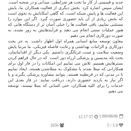
جدید و قسمتی از کار ما تحت هر شرایطی، میدانی و در صحنه است.
ایشان سپس اشاره کرد: بخش دیگری از فعالیت همکاران ما، پایش
این فعالیت ها و پایش شبکه است، که گاهی امکاناتش به نحوی است
که بخش زیادی از آن باید حضوری صورت گیرد. اگر این موارد را
مستثنی نماییم، باقی فعالیت ها را خیلی آسان تر از دستگاه هایی که
هنوز عملیات سنتی انجام می دهند و فرآیندهایش به روز نشده، به
صورت دورکاری انجام می دهیم.
معاون توسعه منابع انسانی همراه اول اظهار داشت: به جز بحث
دورکاری و الزامات بهداشتی و رعایت فاصله فیزیکی، ما مرتبا پایش
وضعیت سلامت و تست غربالگری داشتیم. یکی دیگر از اقداماتمان،
بحث تله مدیسین و پزشکی ازراه دور است. که در حال فراهم کردن
بسترهایش هستیم. تلاش می نماییم این امکانات را در فاز اول برای
همکارانی که مبتلا شدند یا مشکوک به مبتلاشدن هستند، ایجاد نماییم
تا در مدتی که در قرنطینه هستند، بتوانند مشاوره پزشکی بگیرند و یا
اگر نیاز به بازدید حضوری دارند، دریافت نمایند. در فاز بعدی این
خدمات را برای کلیه همکاران، حتی کسانی که مبتلا نیستند، توسعه
می دهیم.
1399/08/06
12:17:57
1656
5.0 / 5