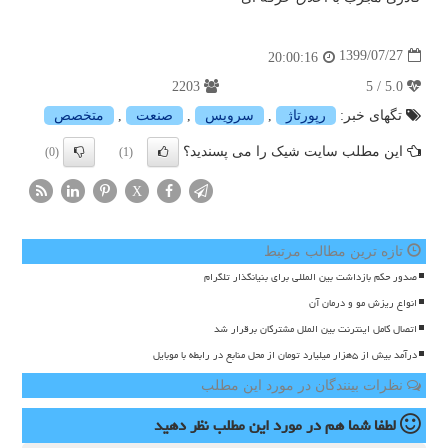
1399/07/27
20:00:16
2203
5.0 / 5
تگهای خبر:
رپورتاژ
,
سرویس
,
صنعت
,
متخصص
این مطلب سایت شیک را می پسندید؟
(0)
(1)
X
تازه ترین مطالب مرتبط
صدور حکم بازداشت بین المللی برای بنیانگذار تلگرام
انواع ریزش مو و درمان آن
اتصال کامل اینترنت بین الملل مشترکان برقرار شد
درآمد بیش از ۵هزار میلیارد تومان از محل منابع در رابطه با موبایل
نظرات بینندگان در مورد این مطلب
لطفا شما هم
در مورد این مطلب
نظر دهید