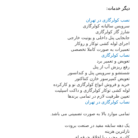
دیگر خدمات:
نصب کولرگازی در تهران
سرویس سالیانه کولرگازی
شارژ گاز کولرگازی
جابجایی پنل داخلی و یونیت خارجی
اجرای لوله کشی توکار و روکار
تعمیرات به صورت کاملا تخصصی
نصاب کولرگازی
تعویض و تعمیر برد
رفع ریزش آب از پنل
شستشو و سرویس پنل و کندانسور
تعویض کمپرسور خازن کنتاکتور
خرید و فروش انواع کولرگازی نو و کارکرده
لوله کشی توکار کولرگازی و داکت اسپلیت
تعیین ظرفیت لازم در تمامی برندها
نصاب کولرگازی در تهران
تمامی موارد بالا به صورت تضمینی می باشد.
یک دهه سابقه مفید در صنعت برودت
نازلترین هزینه
کادری مجرب با اخلاق حرفه ای