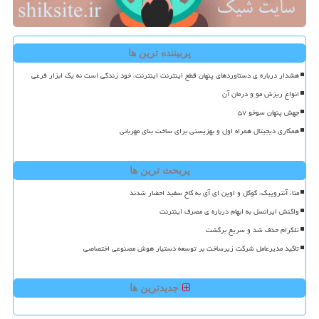
پربیننده ترین ها
هشدار درباره ی دستاوردهای پنهان قطع اینترنت اینترنت، خود زندگی است نه یک ابزار فرعی
انواع ریزش مو و درمان آن
جهش پنهان سوخو ۵۷
همکاری دیجیتال همراه اول و بهزیستی برای ساخت بنای مهربانی
پربحث ترین ها
متا، آنتروپیک، گوگل و اوپن ای آی به کاخ سفید احضار شدند
واکنش ایرانسل به ابهام درباره ی مصرف اینترنت
تلگرام حذف شد و سریع برگشت
تاکید مدیرعامل شرکت زیرساخت بر توسعه دستیار هوش مصنوعی اختصاصی
جدیدترین ها