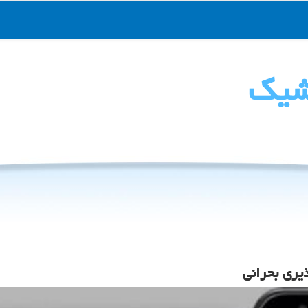
شیك
یری بحرانی