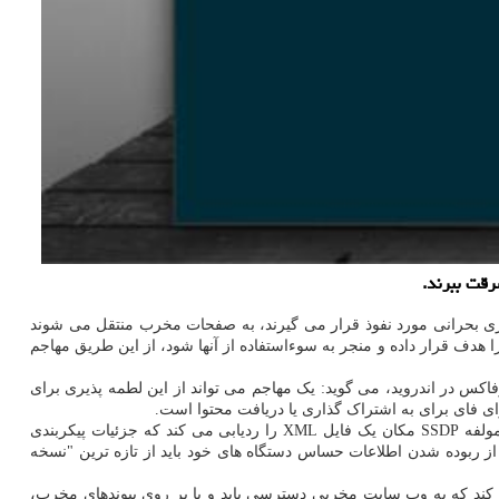
رقت ببرند.
ری بحرانی مورد نفوذ قرار می گیرند، به صفحات مخرب منتقل می شوند
دف قرار داده و منجر به سوءاستفاده از آنها شود، از این طریق مهاجم
موتور (SSDP (Simple Service Discovery Protocol نسخه های قدیمی مرورگر فایرفاکس در اندروید، می گوید: یک مهاجم می تواند از این لطمه پذیری برای
نسخه اندروید فایرفاکس بطور دوره ای پیام های SSDP را به تلفن های همراه متصل به شبکه ارسال می کند. بعد از تعیین محل دستگاه های متصل، مولفه SSDP مکان یک فایل XML را ردیابی می کند که جزئیات پیکربندی
ز ربوده شدن اطلاعات حساس دستگاه های خود باید از تازه ترین "نسخه
ر کند که به وب سایت مخربی دسترسی یابد و یا بر روی پیوندهای مخرب،