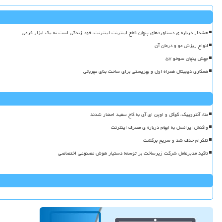
هشدار درباره ی دستاوردهای پنهان قطع اینترنت اینترنت، خود زندگی است نه یک ابزار فرعی
انواع ریزش مو و درمان آن
جهش پنهان سوخو ۵۷
همکاری دیجیتال همراه اول و بهزیستی برای ساخت بنای مهربانی
متا، آنتروپیک، گوگل و اوپن ای آی به کاخ سفید احضار شدند
واکنش ایرانسل به ابهام درباره ی مصرف اینترنت
تلگرام حذف شد و سریع برگشت
تاکید مدیرعامل شرکت زیرساخت بر توسعه دستیار هوش مصنوعی اختصاصی