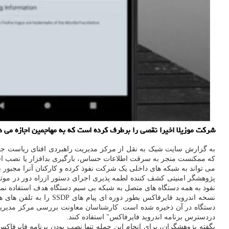
شركت موزیلا اخیرا نقصی را برطرف كرده است كه به مهاجمین اجازه می د
به گزارش سایت شیک به نقل از مرکز مدیریت راهبردی افتای ریاست جمه
که ممکنست منجر به سرقت اطلاعات حساس، بارگیری بدافزار یا نصب افزون
می تواند به شبکه های داخلی یک شرکت نفوذ کرده و کارکنان آنرا مجبور 
نفوذ به همه دستگاه های متصل به شبکه بی سیم دستگاه هدف استفاده نماید. پروتکلSSDP پروتکلی برای مکان یابی سایر دستگاه های متصل به شبکه وای فای برای به اشتراک گذا
دستگاه در آن ذخیره شده است. کارشناسان معاونت بررسی مرکز مدیریت ر
دردسترس برنامه اندروید فایرفاکس" استفاده کنند.
بگفته پژوهشگران، برای انجام این حمله تنها نصب بودن برنامه فایرفاک