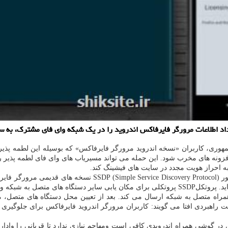
اد اطلاعات مرورگر فایرفاكس اندروید را در یك شبكه وای فای مشترك، به س
وری، کاربران «نسخه اندروید مرورگر فایرفاکس» که بوسیله این لطمه پذی
ه های مخرب شود. این حمله می تواند مسیریاب های وای فای لطمه پذیر را ه
به احراز هویت مجدد در سایت های فیشینگ کند.
پژوهشگر امنیتی کشف کننده لطمه پذیری اجرای دستور ازراه دور در 
ری یا دریافت محتوا است.
اهبردی افتا می گویند: کاربران مرورگر اندروید فایرفاکس برای جلوگیری ا
س در گوشی همراه اندرویدی کافی است ومهاجم نیازی ندارد تا قربانی را وادا