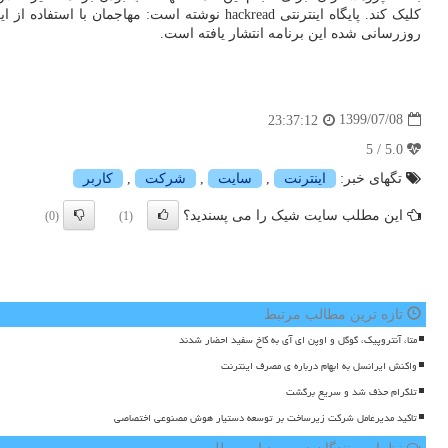
کلیک کند. پایگاه اینترنتی hackread نوشته 
روزرسانی شده این برنامه انتشار یافته است.
1399/07/08
23:37:12
5.0 / 5
تگهای خبر:
اینترنت
,
سایت
,
شركت
,
كاربر
این مطلب سایت شیک را می پسندید؟
(0)
(1)
تازه ترین مطالب مرتبط
متا، آنتروپیک، گوگل و اوپن ای آی به کاخ سفید احضار شدند
واکنش ایرانسل به ابهام درباره ی مصرف اینترنت
تلگرام حذف شد و سریع برگشت
تاکید مدیرعامل شرکت زیرساخت بر توسعه دستیار هوش مصنوعی اختصاصی