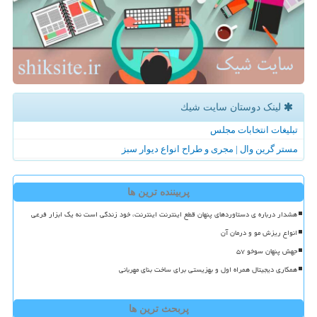
لینک دوستان سایت شیك
تبلیغات انتخابات مجلس
مستر گرین وال | مجری و طراح انواع دیوار سبز
پربیننده ترین ها
هشدار درباره ی دستاوردهای پنهان قطع اینترنت اینترنت، خود زندگی است نه یک ابزار فرعی
انواع ریزش مو و درمان آن
جهش پنهان سوخو ۵۷
همکاری دیجیتال همراه اول و بهزیستی برای ساخت بنای مهربانی
پربحث ترین ها