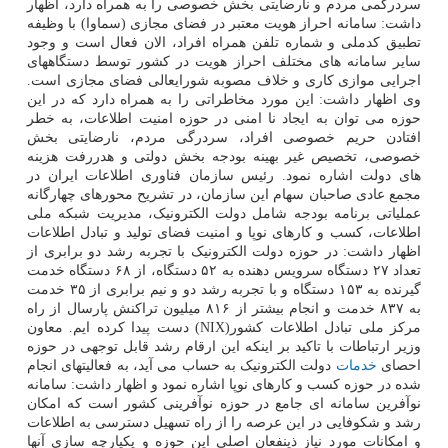
سردرگمی مردم و نارضایتی بخش خصوصی را به همراه دارد، اظهار
داشت: سامانه احراز هویت معتبر در فضای مجازی (سماوا) با وظیفه
تطبیق کدملی و شماره تلفن همراه افراد، الان فعال است و وجود
سایر سامانه های مختلف احراز هویت در کشور توسط دستگاههای
اجرایی موازی کاری و خلاف مصوبه شورایعالی فضای مجازی است.
وی اظهار داشت: این مورد مخاطراتی را به همراه دارد که در این
حوزه می توان به ایجاد نا امنی در حوزه امنیت اطلاعات، به خطر
افتادن حریم خصوصی افراد، سردرگی مردم، نارضایتی بخش
خصوصی، تخصیص غیر بهینه بودجه بخش دولتی و هدررفت هزینه
های دولت اشاره نمود. رئیس سازمان فناوری اطلاعات ایران در
مجمع عادی صاحبان سهام این سازمان، در تشریح محورهای چهارگانه
عملیاتی برنامه بودجه شامل دولت الکترونیک، مدیریت شبکه ملی
اطلاعات، کسب و کارهای نوپا و امنیت فضای تولید و تبادل اطلاعات
اظهار داشت: در حوزه دولت الکترونیک با تجربه رشد دو برابری از
تعداد ۲۷ دستگاه سرویس دهنده به ۵۲ دستگاه، از ۶۸ دستگاه خدمت
گیرنده به ۱۵۳ دستگاه و با تجربه رشد دو و نیم برابری از ۳۵ خدمت
به ۸۳۷ خدمت و انجام بیشتر از ۸۱۶ میلیون تراکنش پارسال از راه
مرکز ملی تبادل اطلاعات کشور(NIX) دست پیدا کرده ایم. معاون
وزیر ارتباطات با تاکید بر اینکه این ارقام رشد قابل توجهی در حوزه
احصای
خدمات
دولت الکترونیک به حساب می آید، به فعالیتهای انجام
شده در حوزه کسب و کارهای نوپا اشاره نمود و اظهار داشت: سامانه
نوآفرین سامانه ای جامع در حوزه نوآفرینی کشور است که امکان
رشد و شکوفایی در این عرصه را از راه تسهیل دسترسی به اطلاعات
و امکانات مورد نیاز ذینفعان اصلی این حوزه و یکپارچه سازی آنها