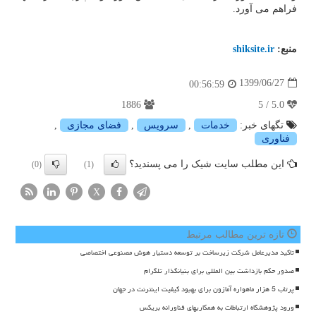
فراهم می آورد.
منبع:
shiksite.ir
1399/06/27
00:56:59
1886
5.0 / 5
تگهای خبر:
خدمات
,
سرویس
,
فضای مجازی
,
فناوری
این مطلب سایت شیک را می پسندید؟
(0)
(1)
X
تازه ترین مطالب مرتبط
تاکید مدیرعامل شرکت زیرساخت بر توسعه دستیار هوش مصنوعی اختصاصی
صدور حکم بازداشت بین المللی برای بنیانگذار تلگرام
پرتاب 5 هزار ماهواره آمازون برای بهبود کیفیت اینترنت در جهان
ورود پژوهشگاه ارتباطات به همکاریهای فناورانه بریکس