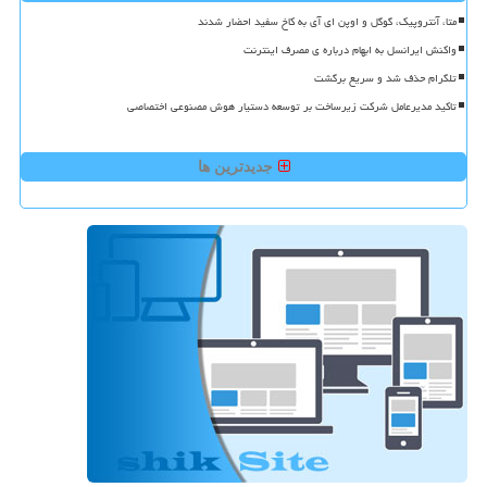
متا، آنتروپیک، گوگل و اوپن ای آی به کاخ سفید احضار شدند
واکنش ایرانسل به ابهام درباره ی مصرف اینترنت
تلگرام حذف شد و سریع برگشت
تاکید مدیرعامل شرکت زیرساخت بر توسعه دستیار هوش مصنوعی اختصاصی
جدیدترین ها