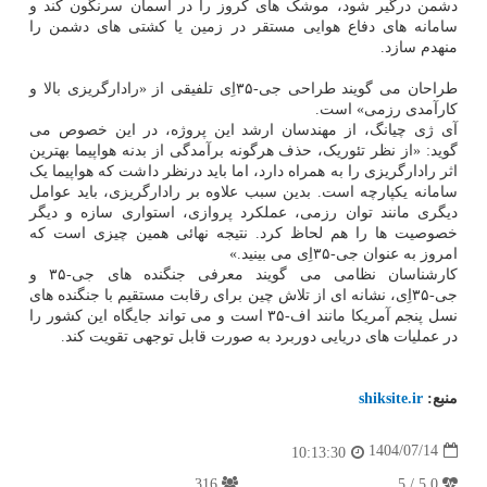
دشمن درگیر شود، موشک های کروز را در آسمان سرنگون کند و
سامانه های دفاع هوایی مستقر در زمین یا کشتی های دشمن را
منهدم سازد.
طراحان می گویند طراحی جی-۳۵اِی تلفیقی از «رادارگریزی بالا و
کارآمدی رزمی» است.
آی ژی چیانگ، از مهندسان ارشد این پروژه، در این خصوص می
گوید: «از نظر تئوریک، حذف هرگونه برآمدگی از بدنه هواپیما بهترین
اثر رادارگریزی را به همراه دارد، اما باید درنظر داشت که هواپیما یک
سامانه یکپارچه است. بدین سبب علاوه بر رادارگریزی، باید عوامل
دیگری مانند توان رزمی، عملکرد پروازی، استواری سازه و دیگر
خصوصیت ها را هم لحاظ کرد. نتیجه نهائی همین چیزی است که
امروز به عنوان جی-۳۵اِی می بینید.»
کارشناسان نظامی می گویند معرفی جنگنده های جی-۳۵ و
جی-۳۵اِی، نشانه ای از تلاش چین برای رقابت مستقیم با جنگنده های
نسل پنجم آمریکا مانند اف-۳۵ است و می تواند جایگاه این کشور را
در عملیات های دریایی دوربرد به صورت قابل توجهی تقویت کند.
منبع:
shiksite.ir
1404/07/14
10:13:30
316
5.0 / 5