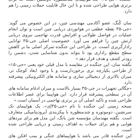
برتری هوایی طراحی شده و با این حال قابلیت حملات زمینی را هم
دارد.
سان کُنگ، عضو آکادمی مهندسی چین، در این خصوص می گوید:
«جی-۳۵ نقطه عطفی در هوانوردی دریایی چین است و توان انجام
عملیات در فواصل طولانی و افزایش قدرت تهاجمی نیروی دریایی
ارتش چین را فراهم می آورد. خصوصیت اصلی جی-۳۵ توانایی
رادارگریزی آنست. در طراحی این جنگنده تمرکز اصلی ما بر کاهش
سطح مقطع راداری بود تا بتواند بدون شناسایی شدن، دشمن را
زودتر کشف و هدف قرار دهد.»
بگفته سان، این جنگنده در مقایسه با مدل قبلی خود یعنی «جی-۱۵»
از طراحی یکپارچه تری برخوردارست و با وجود ابعاد کوچک تر،
میزان بالاتری از دیجیتالی سازی و سامانه های الکترونیکی پیشرفته
دارد.
«چگالی تجهیزات در جی-۳۵ بسیار بالاست و میزان ادغام سامانه های
آن در سطحی پیشرفته قرار دارد. این هواپیما برای عصر اطلاعات
طراحی شده و تاکید اصلی آن بر برتری تهاجمی در آسمان است.»
نسخه زمینی این جنگنده با نام «جی-۳۵اِی»، یک هواپیمای تک
سرنشین، دوموتوره و چندمنظوره با پیکربندی آیرودینامیکی متعارف
است. بگفته مهندسان مؤسسه شن یانگ، این مدل هم برای نبردهای
هوایی و هم برای حملات به اهداف زمینی و دریایی طراحی شده
است.
این جنگنده قادر می باشد با هواپیماهای جنگی و بمب افکن های