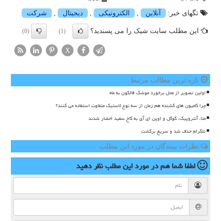
تگهای خبر:
آنلاین
,
الكترونیكی
,
دیجیتال
,
شركت
این مطلب سایت شیک را می پسندید؟
(0)
(1)
X
تازه ترین مطالب مرتبط
اولین تصویر از محل برخورد موشک فالکون به ماه
چرا کامیون های کشنده هم زمان از سه نوع لاستیک متفاوت استفاده می کنند؟
متا، آنتروپیک، گوگل و اوپن ای آی به کاخ سفید احضار شدند
تلگرام حذف شد و سریع برگشت
نظرات بینندگان در مورد این مطلب
لطفا شما هم
در مورد این مطلب
نظر دهید