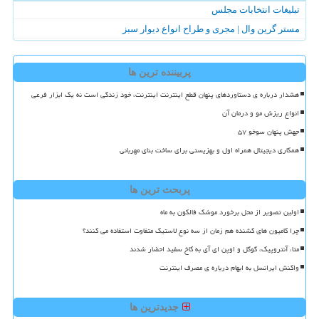
تبلیغات انتخابات مجلس
مستر گرین وال | مجری و طراح انواع دیوار سبز
پربیننده ترین ها
هشدار درباره ی دستاوردهای پنهان قطع اینترنت اینترنت، خود زندگی است نه یک ابزار فرعی
انواع ریزش مو و درمان آن
جهش پنهان سوخو ۵۷
همکاری دیجیتال همراه اول و بهزیستی برای ساخت بنای مهربانی
پربحث ترین ها
اولین تصویر از محل برخورد موشک فالکون به ماه
چرا کامیون های کشنده هم زمان از سه نوع لاستیک متفاوت استفاده می کنند؟
متا، آنتروپیک، گوگل و اوپن ای آی به کاخ سفید احضار شدند
واکنش ایرانسل به ابهام درباره ی مصرف اینترنت
جدیدترین ها