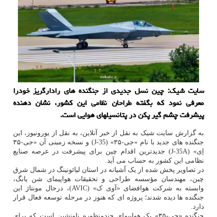
سایت شیک: چین نسل جدیدی از جنگنده های رادارگریز خودرا
معرفی نمود که بگفته طراحان نظامی این کشور، نشان دهنده
پیشرفت چشم گیر پکن در پتانسیلهای هوایی است.
به گزارش سایت شیک به نقل از خبر آنلاین، به نقل از یورونیوز، این
جنگنده های جدید با نام «جی-۳۵» (J-35) و نسخه زمینی آن «جی-۳۵
اِی» (J-35A) جدیدترین اقدام چین برای پیشرفت در عرصه صنایع
نظامی این کشور به حساب می آید.
در تصاویر پخش شده از یک آشیانه در استان لیائونینگ در شمال شرق
چین، مهندسان مؤسسه طراحی و تحقیقات هواپیمای شن یانگ،
وابسته به شرکت هوافضای «آوی ک» (AVIC)، درحال مونتاژ این
جنگنده ها دیده شدند؛ پروژه ای که هنوز در مرحله توسعه فعال قرار
دارد.
جنگنده «جی-۳۵» یک هواپیمای چندمنظوره ناونشین است که برای