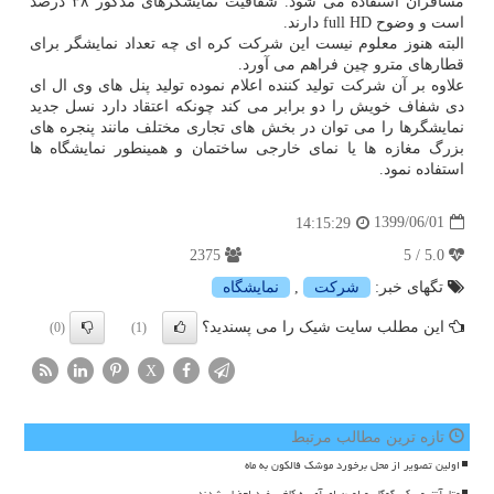
مسافران استفاده می شود. شفافیت نمایشگرهای مذکور ۳۸ درصد
است و وضوح full HD دارند.
البته هنوز معلوم نیست این شرکت کره ای چه تعداد نمایشگر برای
قطارهای مترو چین فراهم می آورد.
علاوه بر آن شرکت تولید کننده اعلام نموده تولید پنل های وی ال ای
دی شفاف خویش را دو برابر می کند چونکه اعتقاد دارد نسل جدید
نمایشگرها را می توان در بخش های تجاری مختلف مانند پنجره های
بزرگ مغازه ها یا نمای خارجی ساختمان و همینطور نمایشگاه ها
استفاده نمود.
1399/06/01
14:15:29
2375
5.0 / 5
تگهای خبر:
شركت
,
نمایشگاه
این مطلب سایت شیک را می پسندید؟
(0)
(1)
X
تازه ترین مطالب مرتبط
اولین تصویر از محل برخورد موشک فالکون به ماه
متا، آنتروپیک، گوگل و اوپن ای آی به کاخ سفید احضار شدند