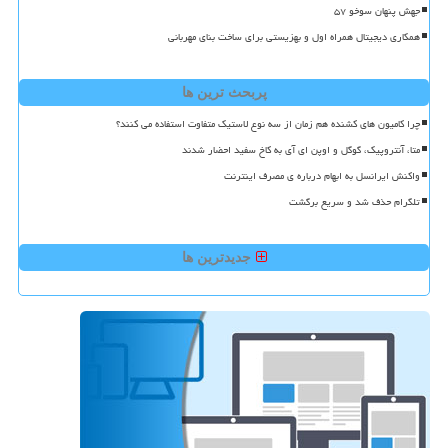
جهش پنهان سوخو ۵۷
همکاری دیجیتال همراه اول و بهزیستی برای ساخت بنای مهربانی
پربحث ترین ها
چرا کامیون های کشنده هم زمان از سه نوع لاستیک متفاوت استفاده می کنند؟
متا، آنتروپیک، گوگل و اوپن ای آی به کاخ سفید احضار شدند
واکنش ایرانسل به ابهام درباره ی مصرف اینترنت
تلگرام حذف شد و سریع برگشت
جدیدترین ها