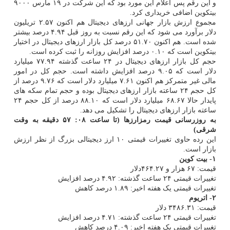
و این رقم پس اعلام این مورد بود که این شرکت در ۱۹ مارس ۹۰۰۰
بیتکوین اضافی خریداری کرد.
مجموع ارزش بازار جهانی ارزهای دیجیتال هم اکنون ۲.۵۷ تریلیون
دلار برآورد می شود که این رقم نسبت به روز قبل ۴.۹۴ درصد بیشتر
شده است. هم اکنون ۵۱.۷۰ درصد کل بازار ارزهای دیجیتال در اختیار
بیتکوین است که ۰.۱۰ درصد افزایش روزانه را ثبت کرده است.
حجم کل بازار ارزهای دیجیتال در ۲۴ ساعت گذشته ۷۷.۹۴ میلیارد
دلار است که ۹.۰۵ درصد افزایش داشته است. حجم کل در امور
مالی غیر متمرکز هم اکنون ۷.۶۱ میلیارد دلار است که ۹.۷۶ درصد از
کل حجم ۲۴ ساعته بازار ارزهای دیجیتال بوده و حجم تمام سکه های
پایدار حالا ۶۸.۶۷ میلیارد دلار است که ۸۸.۱۰ درصد از کل حجم ۲۴
ساعته بازار ارزهای دیجیتال را تشکیل می دهد.
به روزرسانی قیمت رمزارزها (تا ساعت ۰۸: ۵۷ دقیقه به وقت
شرقی)
این رده حاوی تغییرات قیمتی ۱۰ ارز دیجیتالی بزرگ از نظر ارزش
بازار است.
۱- بیت کوین
قیمت: ۶۷ هزار و ۴۶۴.۲۷دلار
تغییرات قیمتی ۲۴ ساعت گذشته: ۴.۹۲ درصد افزایش
تغییرات قیمتی یک هفته اخیر: ۱.۸۹ درصد کاهش
۲- اتریوم
قیمت: ۳۴۸۶.۳۱ دلار
تغییرات قیمتی ۲۴ ساعت گذشته: ۴.۷۱ درصد افزایش
تغییرات قیمتی یک هفته اخیر: ۴.۰۹ درصد کاهش