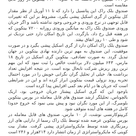
مقایسه است.
صندوق بلک راک این پتانسیل را دارد که تا ۱۱ آوریل از نظر مقدار
کل بیتکوین از گری اسکیل پیشی بگیرد، مشروط بر این که تغییرات
قابل توجهی در نرخ ورودی و خروجی وجود نداشته باشد و اگر جریان
ورودی صندوق بلک راک به میانگین ورودی روزانه ۷۲۰۰ بیتکوین که
در هفته قبل رخ داد، بازگردد، این تاریخ امکان دارد حتی نزدیک تر
شود و طی ۱۰ روز اتفاق بیفتد.
صندوق بلک راک امکان دارد از گری اسکیل پیشی بگیرد و در صورت
موفقیت، این صندوق به مهم ترین دارنده نهادی بیتکوین در جهان
تبدیل گردد. به صورت تصادفی، بیتکوین گری اسکیل در تاریخ ۱۸
مارس، ۶۴۳ میلیون دلار برداشت خالص را ثبت نمود که این مهم
ترین روز ریزش شرکت تابحال بوده است. در نتیجه افزایش تعداد
برداشت ها، خیلی از تحلیل گران نگرانی خویش را در مورد احتمال
تجربه روند نزولی قیمت بیتکوین ابراز کرده اند و این در شرایطی
است که جریان ها در ایام بعد کمی افزایش پیدا کرده است.
باوجود این که گری اسکیل پیشتاز جریان خروجی بود، اریک
بالچوناس، تحلیلگر ارشد صندوق های قابل معامله در بورس بیتکوین
بلومبرگ، از این مورد نگران نبود و پیش بینی نمود که خروج حدودا
کامل در هفته های آینده متوقف شود.
کریپتوکارنسی نوشت، از ۱۰ مارس، صندوق های قابل معامله در
بورس بیتکوین عرضه شده توسط بلک راک رسما از دارایی های ارز
رمزنگاری شده توسط مایکرواستراتژی پیشی گرفت. مقدار بیت
کوینی که مایکرواستراتژی از زمان انتشار دارد ۲۱۴هزار و ۲۴۶ است