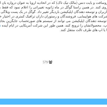
فت و بایت دنس (مالک تیک تاک) که در اتحادیه اروپا به عنوان دروازه بان ا
از قوانین بازارهای دیجیتال پیروی کنند. در همین راستا گوگل در ماه ژانویه تغییراتی را اع
کاربران و توسعه دهندگان اپلیکیشن باردیگر تغییر داد. گوگل در یک پست وبلاگی
شرکت های هواپیمایی، فروشندگان و رستوران داران ترافیک کمتری در اختیار 
توسعه دهندگان اپلیکیشن می توانند از سیستم های صورتحساب جایگزین بجای
 اپ، محصولاتشان را ترویج کنند. همین طور این شرکت آمریکایی در ایام آینده
ن
 یا اپ های طرف ثالث منتقل کنند.
579