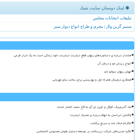
لینک دوستان سایت شیك
تبلیغات انتخابات مجلس
مستر گرین وال | مجری و طراح انواع دیوار سبز
هشدار درباره ی دستاوردهای پنهان قطع اینترنت اینترنت، خود زندگی است نه یک ابزار فرعی
انواع ریزش مو و درمان آن
جهش پنهان سوخو ۵۷
همکاری دیجیتال همراه اول و بهزیستی برای ساخت بنای مهربانی
متا، آنتروپیک، گوگل و اوپن ای آی به کاخ سفید احضار شدند
واکنش ایرانسل به ابهام درباره ی مصرف اینترنت
تلگرام حذف شد و سریع برگشت
تاکید مدیرعامل شرکت زیرساخت بر توسعه دستیار هوش مصنوعی اختصاصی