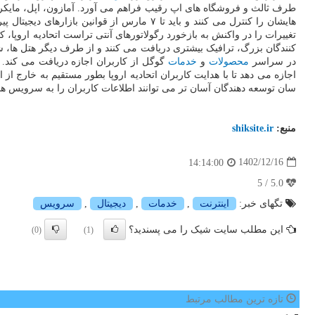
طرف ثالث و فروشگاه های اپ رقیب فراهم می آورد. آمازون، اپل، مایکروسا
هایشان را کنترل می کنند و باید تا ۷ مارس 
تغییرات را در واکنش به بازخورد رگولاتورهای آنتی تراست اتحادیه اروپا، 
کنندگان بزرگ، ترافیک بیشتری دریافت می کنند و از طرف دیگر هتل ها، 
در سراسر
محصولات
و
خدمات
گوگل از کاربران اجازه دریافت می کند. 
اجازه می دهد تا با هدایت کاربران اتحادیه اروپا بطور مستقیم به خارج از
سان توسعه دهندگان آسان تر می توانند اطلاعات کاربران را به سرویس ها
منبع:
shiksite.ir
1402/12/16
14:14:00
5.0 / 5
تگهای خبر:
اینترنت
,
خدمات
,
دیجیتال
,
سرویس
این مطلب سایت شیک را می پسندید؟
(0)
(1)
تازه ترین مطالب مرتبط