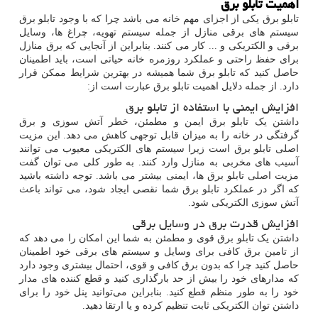
اهمیت تابلو برق
تابلو برق یکی از اجزای مهم خانه می باشد چرا که با وجود تابلو برق
سیستم های برقی منازل از جمله سیستم تهویه، چراغ ‌ها، وسایل
برقی و الکتریکی و ... کار می کنند. بنابراین از آنجایی که برق منازل
برای حفظ راحتی و عملکرد روزمره خانه حیاتی است، باید اطمینان
حاصل کنید که تابلو برق شما همیشه در بهترین شرایط ممکن قرار
دارد. از جمله دلایل اهمیت تابلو برق عبارت است از:
افزایش ایمنی با استفاده از تابلو برق
داشتن یک تابلو برق ایمن و مطمئن، خطر آتش سوزی و برق
گرفتگی در خانه را به میزان قابل توجهی کاهش می دهد. این مزیت
اصلی تابلو برق است زیرا سیستم های الکتریکی معیوب می توانند
آسیب های مخربی به منازل وارد کنند. به طور کلی می توان گفت
مزیت اصلی تابلو برق ها، ایمنی بیشتر می باشد. توجه داشته باشید
که اگر در عملکرد تابلو برق شما نقصی ایجاد شود، می تواند باعث
آتش سوزی الکتریکی شود.
افزایش قدرت برق در وسایل برقی
داشتن یک تابلو برق قوی و مطمئن به شما این امکان را می دهد که
از تامین برق کافی برای وسایل و سیستم های برقی خود اطمینان
حاصل کنید چرا که بدون برق کافی و قوی، احتمال بیشتری وجود دارد
که مدارهای خود را بیش از حد بارگذاری کنید و قطع کننده های مدار
خود را به طور منظم قطع کنید. بنابراین می‌توانید پنل خود را برای
داشتن توان الکتریکی ثابت تنظیم کرده و یا ارتقا دهید.