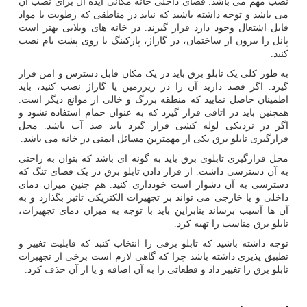
نصب مهم می باشد. فضای داخلی خانه مکانی ایده آل برای نصب آن
می باشد و توجه داشته باشید که نباید در مناطقی که رطوبت یا مواد
قابل اشتعال وجود دارد قرار گیرند. در خانه های ویلایی بهتر است
پانل را بیرون از ساختمان، در گاراژ، پارکینگ یا روی پشت بام نصب
کنید.
به طور کلی یک تابلو برق باید در یک مکان قابل دسترس و امن قرار
گیرد. اگر قصد دارید آن را در زیرزمین یا گاراژ نصب کنید، باید
اطمینان حاصل نمایید که منطقه بزرگ و خالی از موانع دیگر است.
همچنین باید در اتاقی قرار گیرد که به عنوان حمام استفاده نشود و
اگر در نزدیکی لوله کشی قرار گیرد باید ضد آب باشد. محل
قرارگیری تابلو برق یکی از مهمترین مسائل ایمنی در خانه می باشد.
محل قرارگیری تابلوی برق باید به گونه ای باشد که بتوان به راحتی
به آن دسترسی داشت. از قرار دادن تابلو برق در یک فضای تنگ که
دسترسی به آن دشوار است خودداری کنید. هم چنین میزان دمای
داخلی و یا خارجی می ‌تواند بر تجهیزات الکتریکی تاثیر بگذارد و به
آن ها آسیب برساند بنابراین باید با توجه به میزان دمای تجهیزات،
تابلو برق مناسب را تهیه کرد.
توجه داشته باشید که تابلو برقی را انتخاب کنبد که قابلیت تغییر و
تطبیق پذیری داشته باشد چرا که گاهی لازم است برخی از تجهیزات
تابلو برق را تغییر داد و قطعاتی را به آن اضافه و یا از آن حذف کرد.