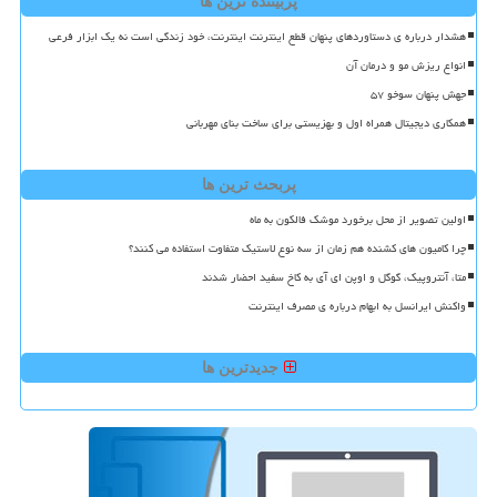
پربیننده ترین ها
هشدار درباره ی دستاوردهای پنهان قطع اینترنت اینترنت، خود زندگی است نه یک ابزار فرعی
انواع ریزش مو و درمان آن
جهش پنهان سوخو ۵۷
همکاری دیجیتال همراه اول و بهزیستی برای ساخت بنای مهربانی
پربحث ترین ها
اولین تصویر از محل برخورد موشک فالکون به ماه
چرا کامیون های کشنده هم زمان از سه نوع لاستیک متفاوت استفاده می کنند؟
متا، آنتروپیک، گوگل و اوپن ای آی به کاخ سفید احضار شدند
واکنش ایرانسل به ابهام درباره ی مصرف اینترنت
جدیدترین ها