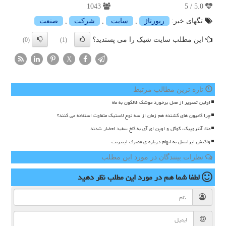
1043
5.0 / 5
تگهای خبر:
رپورتاژ
,
سایت
,
شركت
,
صنعت
این مطلب سایت شیک را می پسندید؟
(0)
(1)
X
تازه ترین مطالب مرتبط
اولین تصویر از محل برخورد موشک فالکون به ماه
چرا کامیون های کشنده هم زمان از سه نوع لاستیک متفاوت استفاده می کنند؟
متا، آنتروپیک، گوگل و اوپن ای آی به کاخ سفید احضار شدند
واکنش ایرانسل به ابهام درباره ی مصرف اینترنت
نظرات بینندگان در مورد این مطلب
لطفا شما هم
در مورد این مطلب
نظر دهید