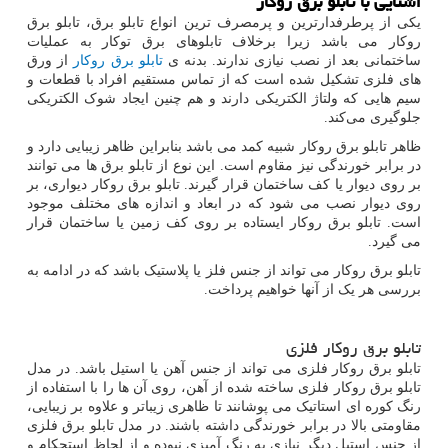
آشنایی با تابلو برق روکار
یکی از پرطرفدارترین و پرمصرف ترین انواع تابلو برق، تابلو برق
روکار می باشد زیرا برخلاف تابلوهای برق توکار به عملیات
ساختمانی بعد از نصب نیازی ندارند. بدنه ی
تابلو برق روکار
از ورق
‌های فلزی تشکیل شده است که از تماس مستقیم افراد با قطعات و
سیم‌ هایی که ولتاژ الکتریکی دارند و هم چنین ایجاد شوک الکتریکی
جلوگیری می‌کند.
ظاهر تابلو برق روکار شبیه کمد می باشد بنابراین ظاهر زیبایی دارد و
در برابر خورندگی نیز مقاوم است. این نوع از تابلو برق ها می توانند
بر روی دیوار یا کف ساختمان قرار گیرند. تابلو برق روکار دیواری، بر
روی دیوار نصب می ‌شود که در ابعاد و اندازه ‌های مختلف موجود
است. تابلو برق‌ روکار ایستاده بر روی کف زمین یا ساختمان قرار
می گیرد.
تابلو برق روکار می تواند از جنس فلز یا پلاستیک باشد که در ادامه به
بررسی هر یک از آنها خواهیم پرداخت.
تابلو برق روکار فلزی
تابلو برق روکار فلزی می تواند از جنس آهن یا استیل باشد. در مدل
تابلو برق روکار فلزی ساخته شده از آهن، روی آن ها را با استفاده از
رنگ کوره ای استاتیک می پوشانند تا ظاهری زیباتر و علاوه بر زیبایی،
مقاومتی بالا در برابر خورندگی داشته باشند. در مدل تابلو برق فلزی
از جنس استیل دیگر نیازی به رنگ آمیزی نبوده و از لحاظ استحکام و