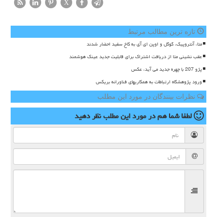
X
تازه ترین مطالب مرتبط
متا، آنتروپیک، گوگل و اوپن ای آی به کاخ سفید احضار شدند
عقب نشینی متا از دریافت اشتراک برای قابلیت جدید عینک هوشمند
پژو 207 با چهره جدید می آید، عکس
ورود پژوهشگاه ارتباطات به همکاریهای فناورانه بریکس
نظرات بینندگان در مورد این مطلب
لطفا شما هم
در مورد این مطلب
نظر دهید