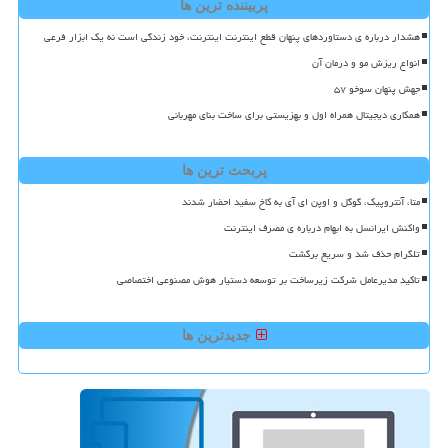
پربیننده ترین ها
هشدار درباره ی دستاوردهای پنهان قطع اینترنت اینترنت، خود زندگی است نه یک ابزار فرعی
انواع ریزش مو و درمان آن
جهش پنهان سوخو ۵۷
همکاری دیجیتال همراه اول و بهزیستی برای ساخت بنای مهربانی
پربحث ترین ها
متا، آنتروپیک، گوگل و اوپن ای آی به کاخ سفید احضار شدند
واکنش ایرانسل به ابهام درباره ی مصرف اینترنت
تلگرام حذف شد و سریع برگشت
تاکید مدیرعامل شرکت زیرساخت بر توسعه دستیار هوش مصنوعی اختصاصی
جدیدترین ها