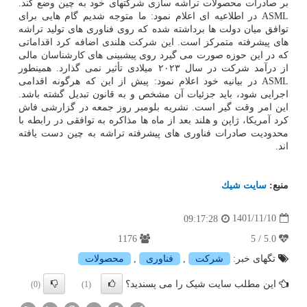
بر صادرات محصولات تراشه سازی شرکتهای خود به چین وضع کند.
ASML در اطلاعیه ای اعلام نمود: ما متوجه شدیم گام هایی برای
توافق میان دولت ها برداشته شده که روی فناوری های تولید تراشه
های پیشرفته متمرکز است. این شرکت هلندی اضافه کرد اقداماتی
که در این حوزه صورت می گیرد روی پیشبینی های کارشناسان مالی
از درآمد شرکت در سال ۲۰۲۳ میلادی تأثیر نمی گذارد. همینطور
ASML در بیانیه خود اعلام نمود: پیش از این که هرگونه اقدامی
اجرایی شود، باید جزئیات آن مشخص و به قانون تبدیل گشته باشد.
این امر وقت گیر است. نشریه بلومبر روز جمعه در گزارشی فاش
کرد آمریکا، ژاپن و هلند بعد از ماه ها مذاکره به توافقی در رابطه با
محدودیت صادرات فناوری های پیشرفته تراشه به چین دست یافته
اند.
منبع:
سایت شیك
1401/11/10
09:17:28
1176
5.0 / 5
تگهای خبر:
شركت
,
فناوری
,
محصولات
این مطلب سایت شیک را می پسندید؟
(0)
(1)