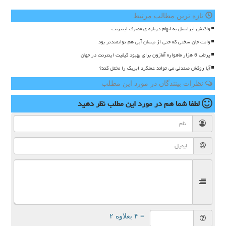
تازه ترین مطالب مرتبط
واکنش ایرانسل به ابهام درباره ی مصرف اینترنت
وانت جان سختی که حتی از نیسان آبی هم توانمندتر بود
پرتاب 5 هزار ماهواره آمازون برای بهبود کیفیت اینترنت در جهان
آیا روکش صندلی می تواند عملکرد ایربگ را مختل کند؟
نظرات بینندگان در مورد این مطلب
لطفا شما هم
در مورد این مطلب
نظر دهید
= ۴ بعلاوه ۲