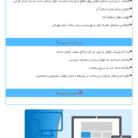
هشدار درباره ی دستاوردهای پنهان قطع اینترنت اینترنت، خود زندگی است نه یک ابزار فرعی
انواع ریزش مو و درمان آن
جهش پنهان سوخو ۵۷
همکاری دیجیتال همراه اول و بهزیستی برای ساخت بنای مهربانی
پربحث ترین ها
متا، آنتروپیک، گوگل و اوپن ای آی به کاخ سفید احضار شدند
واکنش ایرانسل به ابهام درباره ی مصرف اینترنت
تلگرام حذف شد و سریع برگشت
تاکید مدیرعامل شرکت زیرساخت بر توسعه دستیار هوش مصنوعی اختصاصی
جدیدترین ها