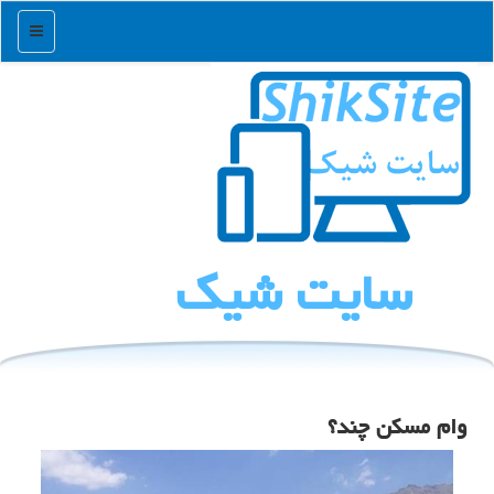
منو
سایت شیك
وام مسکن چند؟