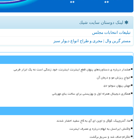
لینک دوستان سایت شیك
تبلیغات انتخابات مجلس
مستر گرین وال | مجری و طراح انواع دیوار سبز
هشدار درباره ی دستاوردهای پنهان قطع اینترنت اینترنت، خود زندگی است نه یک ابزار فرعی
انواع ریزش مو و درمان آن
جهش پنهان سوخو ۵۷
همکاری دیجیتال همراه اول و بهزیستی برای ساخت بنای مهربانی
متا، آنتروپیک، گوگل و اوپن ای آی به کاخ سفید احضار شدند
واکنش ایرانسل به ابهام درباره ی مصرف اینترنت
تلگرام حذف شد و سریع برگشت