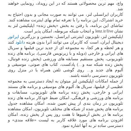
واچ، مهم ترین محصولاتی هستند که در این رویداد، رونمایی خواهند
شد.
کاربران ایرانسلی لنز، می توانند به صورت مجانی و بدون احتیاج به
خرید اشتراک، این برنامه را با تعرفه تمام بهای اینترنت مشاهده کنند.
تماشای این برنامه، با رفتن به بخش «پخش زنده» اپلیکیشن لنز به
نشان lenz.ir/live و انتخاب شبکه مربوطه، امکان پذیر است.
اپلیکیشن لنز، تلویزیون اینترنتی ایرانسل، نخستین و بزرگترین
اپراتور
دیجیتال ایران، است که کاربران می توانند آنرا بدون هزینه
دانلود
کنند
و هر لحظه و هر کجا، به مجموعه ای از جدید ترین فیلمها و سریال
های ایرانی و خارجی (دوبله و با زیرنویس فارسی)، برنامه های زنده
تلویزیونی، پخش مستقیم مسابقه های ورزشی (پخش زنده فوتبال،
پخش زنده شبکه سه و…) پادکست، کتاب های صوتی، موسیقی و
آلبوم های جدید و… روی گوشی تلفن همراه یا در منزل روی
تلویزیون دسترسی داشته باشند.
از جمله امکانات اپلیکیشن لنز میتوان به ایجاد دسترسی به مجموعه
عظیمی از فیلمها، سریال ها، آلبوم های موسیقی و برنامه های مستند
ایرانی و خارجی، پخش زنده برنامه های تلویزیونی، مسابقات و
برنامه های ورزشی و فرهنگی، امکان ضبط خودکار برنامه های زنده
تلویزیون در زمان بندی از پیش تعیین شده، امکان مشاهده جدول
برنامه های پخش شده از شبکه های مختلف تلویزیون، امکان مشاهده
برنامه ها در بخش آرشیوها تا هفت روز پس از پخش زنده، امکان
افزودن برنامه های مورد علاقه کاربر به لیست «علاقه مندی» و
دسترسی ساده تر به آنها اشاره نمود.