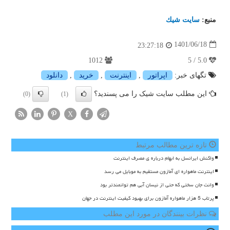
منبع:
سایت شیك
1401/06/18
23:27:18
1012
5.0 / 5
تگهای خبر:
اپراتور
,
اینترنت
,
خرید
,
دانلود
این مطلب سایت شیک را می پسندید؟
(0)
(1)
X
تازه ترین مطالب مرتبط
واکنش ایرانسل به ابهام درباره ی مصرف اینترنت
اینترنت ماهواره ای آمازون مستقیم به موبایل می رسد
وانت جان سختی که حتی از نیسان آبی هم توانمندتر بود
پرتاب 5 هزار ماهواره آمازون برای بهبود کیفیت اینترنت در جهان
نظرات بینندگان در مورد این مطلب