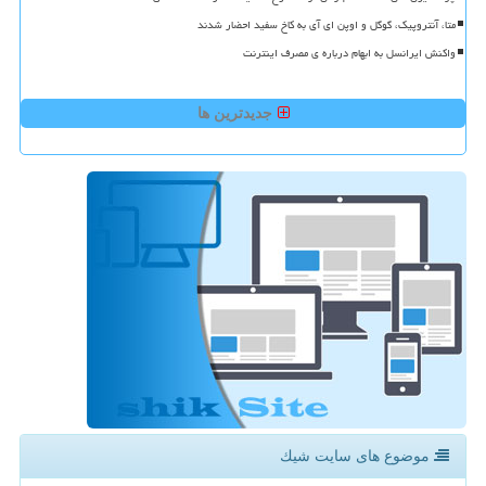
متا، آنتروپیک، گوگل و اوپن ای آی به کاخ سفید احضار شدند
واکنش ایرانسل به ابهام درباره ی مصرف اینترنت
جدیدترین ها
موضوع های سایت شیك