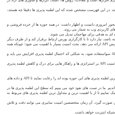
نیاد غیرانتفاعی با هدف توسعه امنیت نرم افزارها است و مقالات، روش ها، اسناد، ابزارها و فناوری های آزاد در
OWASP API Securit دارد که ۱۰ لطمه پذیری را که بیشترین ریسک را در محیط API دارند، منتشر می کند. در این فهرست مشخص شده که این لطمه پذیری ها دقیقا چه هستند،
شن محور امروزی دانست و اظهار داشت: در همه حوزه ها از خرده فروشی و
اشد، نیاز دارد تا با کارگزاری بورس ارتباط برقرار کند و از طرف دیگر
باید بتواند بازار بورس را نیز پایش کند. دقیقا به سبب نیاز به همین ارتباطات بود که مفهومی به نام API خلق شد. زمانی که یک سازمان یا شرکت سرویس API ارائه می دهد، بحث امنیت بسیار با اهمیت می شود؛ چونکه همه
مدیر عامل این شرکت اشاره کرد: اگر یک API به شکل درستی پیاده سازی نشده باشد، این خطر به شکل بالقوه وجود دارد که از لطمه پذیری های API سواستفاده شود، به شکلی که احتمال لطمه پذیری افزایش می یابد و
این محقق حوزه کارشناسی فناوری اطلاعات اظهار نمود: با اهمیت ترین نکته این است که بدون API های امن، نوآوری سریع نا ممکن خواهد بود. حال، امنیت API بر استراتژی ها و راهکار هایی برای درک و کاهش لطمه پذیری
مستمع اشاره کرد: شرکت های ایرانی می توانند این سند را به فارسی در اختیار توسعه دهندگان خود قرار دهند و از آنها بخواهند ۱۰ مورد اصلی که بیشترین لطمه پذیری های این حوزه بوده اند را رعایت نمایند تا API و داده های
یم. ما در تست های نفوذ خود می بینیم که سطح این لطمه پذیری ها در
مک نماییم تا از با اهمیت ترین و متداول ترین لطمه پذیری های مربوط به
شدن فضای API در کشورمان کمک نماییم. از طرف دیگر، اگر پیاده سازی API به شکل درست و امن صورت گیرد، آن زمان متخصصین امنیت سایبری می توانند دقت و تلاش