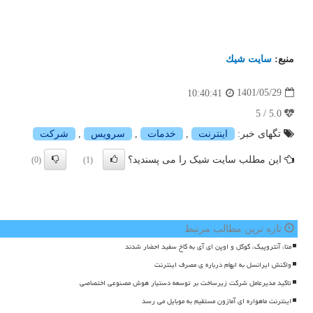
منبع:
سایت شیك
1401/05/29
10:40:41
5.0 / 5
تگهای خبر:
اینترنت
,
خدمات
,
سرویس
,
شركت
این مطلب سایت شیک را می پسندید؟
(0)
(1)
تازه ترین مطالب مرتبط
متا، آنتروپیک، گوگل و اوپن ای آی به کاخ سفید احضار شدند
واکنش ایرانسل به ابهام درباره ی مصرف اینترنت
تاکید مدیرعامل شرکت زیرساخت بر توسعه دستیار هوش مصنوعی اختصاصی
اینترنت ماهواره ای آمازون مستقیم به موبایل می رسد