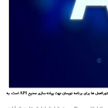
سایت شیک: مهندسان یکی از شرکت های فعال در زمینه امنیت سایبری بتازگی سند «OWASP API Security Top 10» را که از مهم ترین دستورالعمل ها برای برنامه نویسان جهت پیاده سازی صحیح API است، به