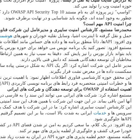
به گزارش سایت شیک به نقل از ایسنا
حوزه امنیت وب را تولید می کند.
چطور به وجود آمده اند، چگونه باید شناسایی و در نهایت برطرف شوند.
چرا امنیت API مهم است؟
محمدرضا مستمع، کارشناس امنیت سایبری و مدیرعامل این شرکت فناور د
حمل و نقل گرفته تا اینترنت اشیا، وسایل نقلیه خودران و شهرهای
هوشمند
وی افزود: APIها، ذاتاً منطق برنامه ها و داده های حساس مانند اطلاعات شناسایی شخصی (PII) را در معرض نمایش می گذارند و بنا بر این بطور فزاینده ای به هدفی برای مهاجمان تبدیل می شوند.
مستمع افزود: تصور کنید یک برنامه نویس می خواهد برای حوزه بورس یک اپ
مخاطبان آن توسعه دهندگانی هستند که دانش فنی بالایی دارند.
ممکنست داده ها در معرض نشت قرار بگیرند.
ها و خطرات امنیتی منحصربه فرد رابط های برنامه نویسی کاربردی (API) تمرکز دارد.
اهمیت استفاده از OWASP برای توسعه دهندگان و شرکت های ایرانی
آنها امن باقی بماند. در این جهت این شرکت با همین هدف این سند امنیتی
این کارشناس امنیت سایبری اشاره کرد: ما در این شرکت با هدف کمک به
سرویس ها و
خدمات
ایرانی به شدت بالا است، بنا بر این تصمیم گرفتیم 
APIها جلوگیری شود.
خودرا صرف کشف و جلوگیری از لطمه پذیری های مهم تر کنند.
بگفته مستمع، حجم لطمه پذیری های حوزه API در ایران به شدت زیاد شده است و چنین اتفاقی اثرات جانبی منفی بزرگی روی استفاده همه کاربران از شبکه اینترنت خواهد داشت.