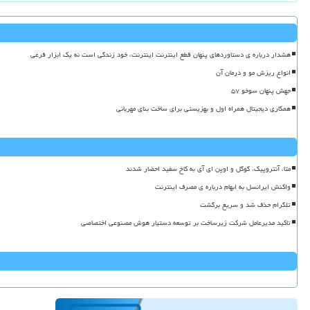
هشدار درباره ی دستاوردهای پنهان قطع اینترنت اینترنت، خود زندگی است نه یک ابزار فرعی
انواع ریزش مو و درمان آن
جهش پنهان سوخو ۵۷
همکاری دیجیتال همراه اول و بهزیستی برای ساخت بنای مهربانی
متا، آنتروپیک، گوگل و اوپن ای آی به کاخ سفید احضار شدند
واکنش ایرانسل به ابهام درباره ی مصرف اینترنت
تلگرام حذف شد و سریع برگشت
تاکید مدیرعامل شرکت زیرساخت بر توسعه دستیار هوش مصنوعی اختصاصی