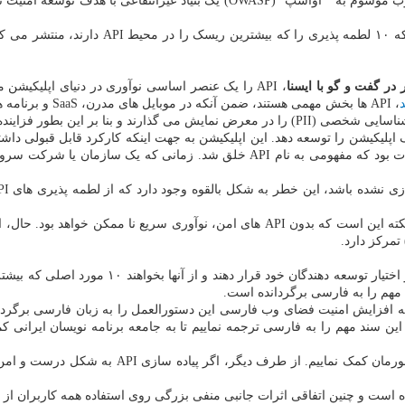
، پروژه "امنیت نرم افزاری تحت وب موسوم به " اواسپ" (OWASP) یک ب
"اواسپ" زیر پروژه ای به نام مستند y Top 10
ر گفت و گو با ایسنا
، API را یک عنصر اساسی نوآوری در دنیای اپلیکی
، API ها بخش مهمی هستند، ضمن آنکه در موبایل های مدرن، SaaS و برنامه های کاربردی وب به شمار می روند.
لیکیشن را توسعه دهد. این اپلیکیشن به جهت اینکه کارکرد قابل قبولی داشته ب
 مهم را به فارسی برگردانده است.
 افزایش امنیت فضای وب فارسی این دستورالعمل را به زبان فارسی برگرداند
این سند مهم را به فارسی ترجمه نماییم تا به جامعه برنامه نویسان ایرانی ک
وی افزود: در یک کلام، ما سعی کردیم به امن تر 