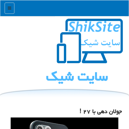
منو
سایت شیك
جولان دهی با ۲۷ !