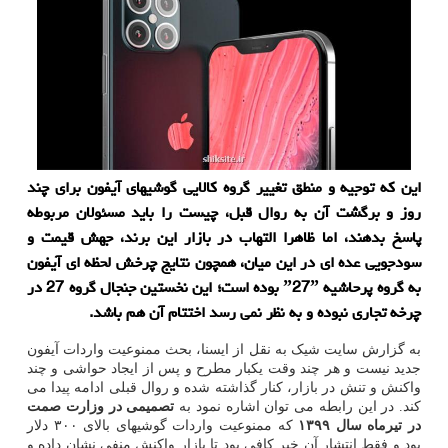
این که توجیه و منطق تغییر گروه کالایی گوشیهای آیفون برای چند
روز و برگشت آن به روال قبل، چیست را باید مسئولان مربوطه
پاسخ بدهند، اما ظاهرا التهاب در بازار این برند، جهش قیمت و
سودجویی عده ای در این میان، همچون نتایج چرخش لحظه ای آیفون
به گروه پرحاشیه ˮ27ˮ بوده است؛ این نخستین جنجال گروه 27 در
چرخه تجاری نبوده و به نظر نمی رسد اختتام آن هم باشد.
به گزارش سایت شیک به نقل از ایسنا، بحث ممنوعیت واردات آیفون
جدید نیست و هر چند وقت یکبار مطرح و پس از ایجاد حواشی و چند
واکنش و تنش در بازار، کنار گذاشته شده و روال قبلی ادامه پیدا می
کند. در این رابطه می توان اشاره نمود به
تصمیمی در وزارت صمت
در تیرماه سال ۱۳۹۹
که ممنوعیت واردات گوشیهای بالای ۳۰۰ دلار
بود و فقط انتشار آن خبر کافی بود تا بازار واکنش منفی نشان داده و