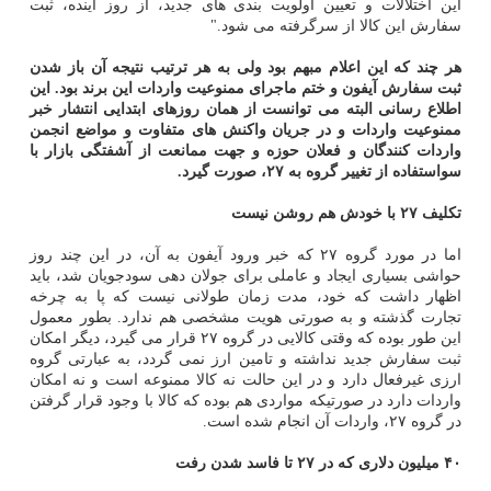
این اختلالات و تعیین اولویت بندی های جدید، از روز آینده، ثبت
سفارش این کالا از سرگرفته می شود."
هر چند که این اعلام مبهم بود ولی به هر ترتیب نتیجه آن باز شدن
ثبت سفارش آیفون و ختم ماجرای ممنوعیت واردات این برند بود. این
اطلاع رسانی البته می توانست از همان روزهای ابتدایی انتشار خبر
ممنوعیت واردات و در جریان واکنش های متفاوت و مواضع انجمن
واردات کنندگان و فعلان حوزه و جهت ممانعت از آشفتگی بازار با
سواستفاده از تغییر گروه به ۲۷، صورت گیرد.
تکلیف ۲۷ با خودش هم روشن نیست
اما در مورد گروه ۲۷ که خبر ورود آیفون به آن، در این چند روز
حواشی بسیاری ایجاد و عاملی برای جولان دهی سودجویان شد، باید
اظهار داشت که خود، مدت زمان طولانی نیست که پا به چرخه
تجارت گذشته و به صورتی هویت مشخصی هم ندارد. بطور معمول
این طور بوده که وقتی کالایی در گروه ۲۷ قرار می گیرد، دیگر امکان
ثبت سفارش جدید نداشته و تامین ارز نمی گردد، به عبارتی گروه
ارزی غیرفعال دارد و در این حالت نه کالا ممنوعه است و نه امکان
واردات دارد در صورتیکه مواردی هم بوده که کالا با وجود قرار گرفتن
در گروه ۲۷، واردات آن انجام شده است.
۴۰ میلیون دلاری که در ۲۷ تا فاسد شدن رفت