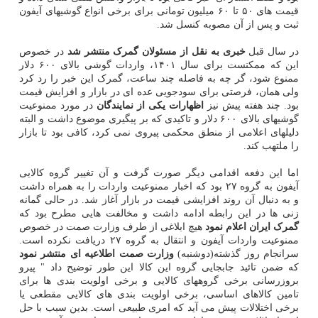
قیمت های ۵۰ تا ۶۰ میلیون تومانی برای برخی انواع گوشیهای آیفون
ثبت و پس از آن مصوبه کنسل شد.
در سال قبل
خبری به نقل از مسئولان گمرک منتشر شد
در خصوص
این که ممکنست برای سال ۱۴۰۱، واردات گوشی بالای ۶۰۰ دلار
ممنوع شود، گر چه به فاصله چند ساعت، گمرک این خبر را رد کرد
ولی همان، فرصتی برای سودجویی عده ای در بازار و افزایش قیمت
بود. چند هفته پیش نیز
اظهارات یکی از نمایندگان
در مورد ممنوعیت
گوشیهای بالای ۶۰۰ دلار و تاکیدی که بر پیگیری موضوع داشت و البته
دلیلهای اعلامی از منطق محکمی پیروی نمی کرد، کافی بود تا بازار
را ملتهب کند.
اما این دفعه اقدامی دیگر صورت گرفت و آن تغییر گروه کالایی
آیفون به گروه ۲۷ بود که اخبار ممنوعیت واردات را به همراه داشت
و به دنبال آن روند افزایشی قیمت در بازار آغاز شد. در حالی گمانه
زنی ها در این رابطه ادامه داشت و مخالفت هایی مطرح بود که
گمرک ایران اعلام نمود
هیچ ابلاغی از طرف وزارت صمت در خصوص
ممنوعیت واردات آیفون و انتقال به گروه ۲۷ دریافت نکرده است.
سرانجام روز گذشته(دوشنبه)
وزارت صمت اطلاعیه ای منتشر نمود
که ضمن تائید جابجایی گروه این کالا این طور توضیح داد " پیرو
بروزرسانی برخی گروههای کالایی و برخی اولویت بندی ها برای
تامین کالاهای اساسی، برخی اولویت بندی های کالایی مقطعی یا
برخی اختلالات پیش می آید که امری طبیعی است. بدین سبب با حل