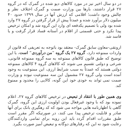
در دو سال اخیر نیز در مورد کالاهای دپو شده در گمرک که در گروه
۲۷ قرار داشتند، بارها بین وزارت صمت و گمرک اختلاف نظر و
چالش وجود داشت؛ اقلامی که ارزش آنها در سال ۱۳۹۹ حدود ۴۰
میلیون دلار برآورد شده و عمدتاً پیش از قرار گرفتن در گروه ۲۷ وارد
شده بود ولی با تصمیم یکدفعه ای وارد این گروه شد و امکان ترخیص
پیدا نکرد و حتی قسمتی از اقلام در آستانه فساد قرار گرفت و یا
فاسد شد.
ارونقی-معاون سابق گمرک- معتقد بود باتوجه به تعریفی که قانون از
واردات ممنوعه دارد،
گروه ۲۷ یک گروه "من درآوردی" است
، با این
توضیح که طبق قانون کالاهای ممنوعه به سه گروه ممنوعه قانونی،
شرعی و دولتی تقسیم می شوند که کالاهای گروه ۴ کالاهای ممنوعه
دولتی هستند که عمدتاً به سبب شرایط ارزی، این ممنوعیت به وجود
آمده است ولی گروه ۲۷ مشمول این سه ممنوعیت نبوده و وزارت
صمت نمی تواند به خودی خود این گونه، کالایی را محدود و ممنوع
کند.
وی همین طور با انتقاد از تبعیض
در ترخیص کالاهای گروه ۲۷، اعلام
نموده بود که با وجود غیرفعال بودن اولویت ارزی این گروه، گمرک
گاهی با اظهارنامه هایی مواجه می شود که کد رهگیری بانک برای آنها
صادر و قابلیت ترخیص پیدا می کنند، در صورتیکه اگر مقرر است
طبق مقررات اقدام گردد باید این رویه برای تمامی واردکنندگان
رعایت شود نه این که رفتارهای دوگانه و تبعیض آمیز صورت بگیرد.