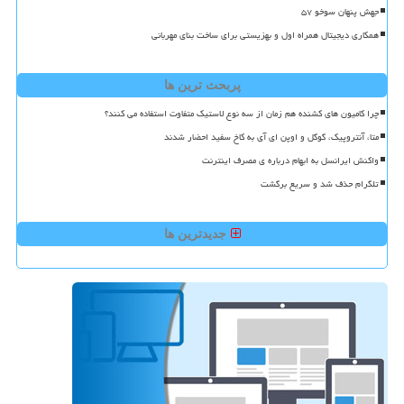
جهش پنهان سوخو ۵۷
همکاری دیجیتال همراه اول و بهزیستی برای ساخت بنای مهربانی
پربحث ترین ها
چرا کامیون های کشنده هم زمان از سه نوع لاستیک متفاوت استفاده می کنند؟
متا، آنتروپیک، گوگل و اوپن ای آی به کاخ سفید احضار شدند
واکنش ایرانسل به ابهام درباره ی مصرف اینترنت
تلگرام حذف شد و سریع برگشت
جدیدترین ها