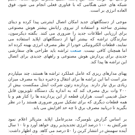
شبکه های خنثی هنگامی که با فناوری فعلی انجام می شود، فوق
العاده انرژی بر است.
موجی از دستگاههای جدید امکان اتصال اینترنتی پیدا کرده و دیتای
بیشتری ساخته و استفاده از نیروی رایانش بیشتر هوش مصنوعی
برای ارزیابی اطلاعات جدید را ضروری می کنند. بگفته دیکرسون،
سازندگان تراشه که بیشتر آنها از دستگاههای اپلاید استفاده می
نمایند، قطعات الکترونیکی خودرا از نظر مصرف انرژی بهینه کرده اند
اما همچنان کافی نیست.
صنعت
تراشه باید طراحی های سفارشی
جدیدی برای پردازش هوش مصنوعی و راههای جدیدی برای اتصال
این تراشه ها پیدا کند.
پهنای مدارهای ریزی که عامل عملکرد تراشه ها هستند، چند میلیاردم
متر است اما این تراشه ها برای انتقال و ذخیره دیتا به مصرف میزان
زیادی برق نیاز دارند. پردازنده زئون شرکت اینتل ممکنست بیش از
۲۰۰ وات برق مصرف کند که به اندازه یک دستگاه تلویزیون قابل
حمل قدیمی است. هزاران قطعه از این پردازنده ها را کنار هم و با
همه قطعات دیگری که برای تشکیل سرور ضروری هستند را در نظر
بگیرید تا دریابید مصرف برق تا چه حد افزایش می یابد.
بر اساس گزارش بلومبرگ، مدیرعامل اپلاید متریالز اعلام نمود
شرکتش به ۱۰۰ درصد انرژی تجدیدپذیر روی خواهد آورد و تا ۱۰ سال
آینده سهمش در انتشار کربن را ۵۰ درصد می کاهد. وی اظهار داشت: