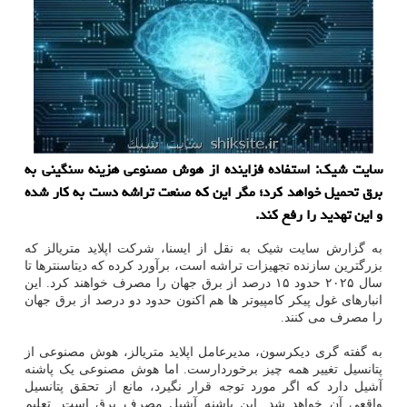
سایت شیك: استفاده فزاینده از هوش مصنوعی هزینه سنگینی به
برق تحمیل خواهد كرد؛ مگر این كه صنعت تراشه دست به كار شده
و این تهدید را رفع كند.
به گزارش سایت شیک به نقل از ایسنا، شرکت اپلاید متریالز که
بزرگترین سازنده تجهیزات تراشه است، برآورد کرده که دیتاسنترها تا
سال ۲۰۲۵ حدود ۱۵ درصد از برق جهان را مصرف خواهند کرد. این
انبارهای غول پیکر کامپیوتر ها هم اکنون حدود دو درصد از برق جهان
را مصرف می کنند.
به گفته گری دیکرسون، مدیرعامل اپلاید متریالز، هوش مصنوعی از
پتانسیل تغییر همه چیز برخوردارست. اما هوش مصنوعی یک پاشنه
آشیل دارد که اگر مورد توجه قرار نگیرد، مانع از تحقق پتانسیل
واقعی آن خواهد شد. این پاشنه آشیل مصرف برق است. تعلیم