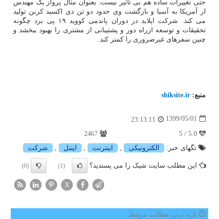
حتی تغییرات ساده هم بی تاثیر نیست. بعنوان مثال پرواز یک مهندس
از آمریکا به آسیا و بازگشت وی حدود دو تن دی اکسید کربن تولید
می کند. شرکت اپلاید در دوران پاندمی کووید ۱۹ پی برد چگونه
تحقیقات و توسعه ازراه دور و پشتیبانی از مشتری را بهبود ببخشد و
چنین سفرهای غیرضروری را کمتر کند.
منبع:
shiksite.ir
1399/05/01
23:13:11
2467
5.0 / 5
تگهای خبر:
الكترونیكی
,
اینترنت
,
اینتل
,
شركت
این مطلب سایت شیک را می پسندید؟
(0)
(1)
X
تازه ترین مطالب مرتبط