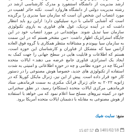
ارشد مدیریت از دانشگاه استنفورد و مدرک کارشناسی ارشد در
رشته مدیریت دولتی از دانشگاه هاروارد است. نکته حائز اهمیت در
مورد انتصاب این شخص آن است که سازمان سیا مدیری را برگزیده
است که آشنایی کاملی با دره سیلیکون دارد؛ ازاین رو باید انتظار
داشت که در آینده نزدیک، غول های فناوری به بازوی تکنولوژی
سازمان سیا تبدیل شوند. مولچندانی در مورد انتصاب خود در این
جایگاه استراتژیک اظهار داشت: «من مفتخر هستم که در این سمت
به سازمان سیا بپیوندم و مشتاقانه منتظر همکاری با گروه فوق العاده
آژانس سیا که متشکل از فناوران و کارشناسان این حوزه است،
هستم که اطلاعات و قابلیت هایی در سطح جهانی را جهت کمک به
ایجاد یک استراتژی فناوری جامع عرضه می دهند.» ایالات متحده
آمریکا چه در حوزه نظامی و چه در حوزه اطلاعاتی و امنیتی به شدت
استفاده از تکنولوژی های جدید، خصوصاً هوش مصنوعی را در دستور
کار خود قرار داده است. پیش از این نیز، ژنرال مایکل کوریلا که در
ژانویه ۲۰۲۲ به جای ژنرال فرانک مکنزی به سمت فرماندهی ستاد
فرماندهی مرکزی ایالات متحده (سنتکام) رسید، در نطق سخنرانی
خود در کمیته نیروهای مسلح سنا اعلام نمود که می خواهد با استفاده
از هوش مصنوعی به مقابله با دشمنان ایالات متحده آمریکا برود.
منبع:
سایت شیك
1401/02/18
15:07:57