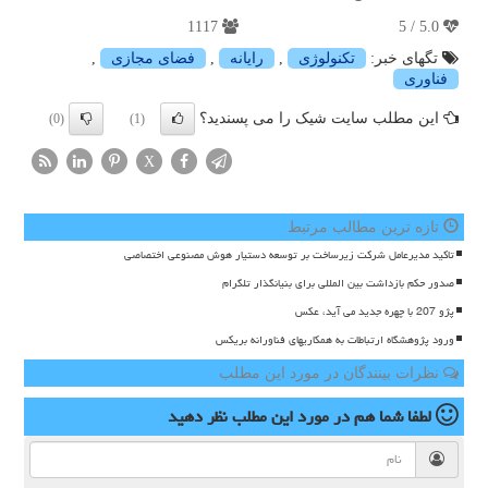
1117
5.0 / 5
تگهای خبر:
تكنولوژی
,
رایانه
,
فضای مجازی
,
فناوری
این مطلب سایت شیک را می پسندید؟
(0)
(1)
X
تازه ترین مطالب مرتبط
تاکید مدیرعامل شرکت زیرساخت بر توسعه دستیار هوش مصنوعی اختصاصی
صدور حکم بازداشت بین المللی برای بنیانگذار تلگرام
پژو 207 با چهره جدید می آید، عکس
ورود پژوهشگاه ارتباطات به همکاریهای فناورانه بریکس
نظرات بینندگان در مورد این مطلب
لطفا شما هم
در مورد این مطلب
نظر دهید