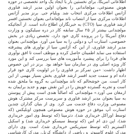
اطلاعاتی آمریکا، برای نخستین بار با ایجاد یک واحد تخصصی در حوزه
هوش مصنوعی، مولچاندانی را بعنوان اولین مدیر ارشد فناوری
آژانس اطلاعات مرکزی انتخاب شد. ویلیام جی. برنز مدیر آژانس
اطلاعات مرکزی سیا از انتصاب ناند مولچاندانی بعنوان نخستین افسر
ارشد فناوری سیا (CTO) به خبرنگاران اطلاع داده است. از آنجائیکه
مولچندانی بیشتر از ۲۵ سال سابقه کار در دره سیلیکون و وزارت
دفاع آمریکا را در پرونده کاری خود دارد، تخصص زیادی در بخش
خصوصی، استارت آپ و دولتی را به سیا می آورد. مولچندانی بعنوان
مدیر ارشد فناوری، از این که آژانس سیا از نوآوری های پیشرفته
استفاده می نماید اطمینان حاصل کرده و موظف است تا افق نوآوری
های فردا را برای پیشبرد مأموریت های سیا بررسی کند و این مورد
کار ویژه اصلی وی در سازمان سیا خواهد بود. برنز در این خصوص
اظهار داشت: «من تمرکز بر فناوری را در اولویت کاری خود قرار
داده ام و سمت جدید افسر ارشد فناوری بخش بسیار مهمی از این
کار است. من خوشحالم که ناند مولچندانی به گروه ما ملحق شده
است و تجربه گسترده خویش را در این نقش مهم و جدید برایمان به
ارمغان می آورد.» مولچندانی که اصالتاً هندی است پیش از پیوستن
به سیا بعنوان مدیر ارشد فناوری و سرپرست مرکز مشترک هوش
مصنوعی وزارت دفاع خدمت می کرد. وی از بنیان گذاران چندین
استارت آپ موفق در حوزه هوش مصنوعی همچون اوبلیکس (که
توسط اوراکل خریداری شد)، دترمینا (که توسط وی امور خریداری
شد)، اپن دی ام اس (که توسط سیسکو خریداری شد) و اسکیل
اکستریم (که توسط سیتریکس خریداری شد)، است. وی دارای
مدرک علوم کامپیوتر و ریاضی از دانشگاه کرنل، مدرک کارشناسی