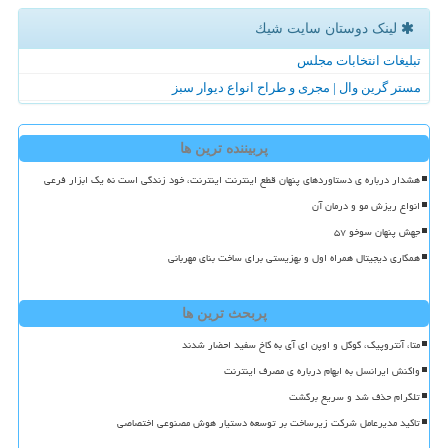
لینک دوستان سایت شیك
تبلیغات انتخابات مجلس
مستر گرین وال | مجری و طراح انواع دیوار سبز
پربیننده ترین ها
هشدار درباره ی دستاوردهای پنهان قطع اینترنت اینترنت، خود زندگی است نه یک ابزار فرعی
انواع ریزش مو و درمان آن
جهش پنهان سوخو ۵۷
همکاری دیجیتال همراه اول و بهزیستی برای ساخت بنای مهربانی
پربحث ترین ها
متا، آنتروپیک، گوگل و اوپن ای آی به کاخ سفید احضار شدند
واکنش ایرانسل به ابهام درباره ی مصرف اینترنت
تلگرام حذف شد و سریع برگشت
تاکید مدیرعامل شرکت زیرساخت بر توسعه دستیار هوش مصنوعی اختصاصی