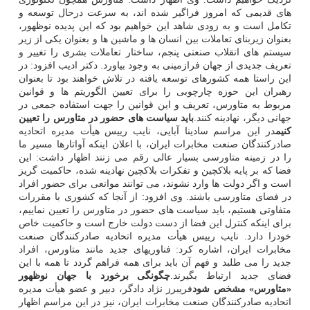
های قدیمی که امروز فراگیر شده اند، به سرعت درحال توسعه و
تکامل است و به زودی شاهد این خواهیم بود که این پدیده نوظهور،
بعنوان زیربنای تعاملات بین انسان ها و ماشین ها و بعنوان یکی از زیر
سیستم های انقلاب صنعتی پنجم، ساختار تعاملات بشری را تغییر و
تعریف جدیدی از جهان فرازمینی به وجود بیاورد. دکتر ادیب افزود: در
این راستا همه کشورهای توسعه یافته در تلاش خواهند بود تا بعنوان
رهبران این حوزه چارچوبی را برای تعیین الگوریتم ها و قوانین
مربوط به متاورس، تعریف و این قوانین را جهت استفاده جمعی در
جهانی دیگر، نهادینه کنند.
باید سیاست های حضور در متاورس را تعیین
کنیم
در این مراسم سادینا آبایی، نایب رییس هیأت مدیره اتحادیه
صادرکنندگان صنعت مخابرات ایران، با اعلان اینکه آواتارها مسیر ما
را در زمینه متاورسی بسیار عالی رقم می زنند اظهار داشت: این
فضا که بر پایه بلاکچین و تفکرات بلاکچین نهادینه شده، حاکمیت گریز
است و اگر دولت ها وارد نشوند، می توانند موانعی برای حضور افراد
در فضای متاورسی باشند. وی افزود: از آنجا که کشوری با مقررات
متفاوتی هستیم، باید سیاست های حضور در متاورس را تعیین نماییم،
برای اینکه کنترل این فضا از دست دولت خارج است و حاکمیت خاص
خودرا دارد. نایب رییس هیأت مدیره اتحادیه صادرکنندگان صنعت
مخابرات ایران، اشاره کرد: فناوریهای جدید مانند متاورس، افراد
جدید را می طلبد و فهم آن باید برای همه فراهم گردد تا همه با این
فضای جدید ارتباط بگیرند.
چگونگی برخورد با جهان نوظهور
«متاورس» مشخص شود
فریبرز نژاد دادگر، دبیر و عضو هیأت مدیره
اتحادیه صادرکنندگان صنعت مخابرات ایران، نیز در این مراسم اظهار