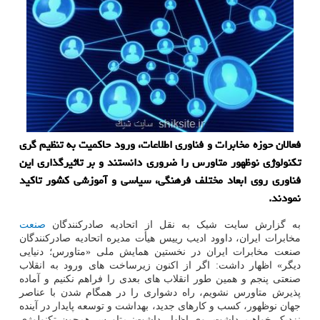
فعالان حوزه مخابرات و فناوری اطلاعات، ورود حاکمیت به تنظیم گری
تکنولوژی نوظهور متاورس را ضروری دانستند و بر تاثیرگذاری این
فناوری روی ابعاد مختلف فرهنگی، سیاسی و آموزشی کشور تاکید
نمودند.
به گزارش سایت شیک به نقل از اتحادیه صادرکنندگان
صنعت
مخابرات ایران، داوود ادیب رییس هیأت مدیره اتحادیه صادرکنندگان
صنعت مخابرات ایران در نخستین همایش ملی «متاورس؛ دنیایی
دیگر» اظهار داشت: اگر از اکنون زیرساخت های ورود به انقلاب
صنعتی پنجم و همین طور انقلاب های بعدی را فراهم نکنیم و آماده
پذیرش متاورس نشویم، راه دشواری را در همگام شدن با عناصر
جهان نوظهور، کسب و کارهای جدید، بهداشت و توسعه پایدار در آینده
نزدیک خواهیم داشت. وی اظهار داشت: متاورس همچون تکنولوژی