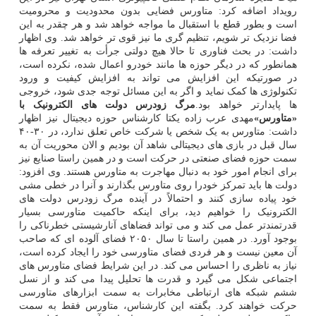
رویداد اضافه کرد: متاورس فضایی بدون محدودیت و محرومیت
است و بطور قطع با استقبال ما مواجه خواهد شد و هر چقدر به این
فضا نزدیک تر شویم، تنظیم گری ما نیز قوی تر خواهد شد. وی اظهار
داشت: در بحث فناوری تا حالا هیچ دولتی جرأت به تغییر تعرفه ها
همانطور که در دیگر حوزه ها مانند خودرو اعمال شده، نکرده است،
در صورتیکه این افزایش می تواند به افزایش کیفیت و ورود
تکنولوژی ها کمک نماید و اگر به این مسائل توجه جدی شود، خروجی
ها پایدارتر خواهد بود.
مرگ زودرس دولت های الکترونیک با
«متاورس»
مهدی عرب زاده یکتا کارشناس حوزه دیجیتال نیز اظهار
داشت: متاورس به یک شخص یا شرکت خاص تعلق ندارد، در ۳۰-۴۰
سال قبل در بازی های دیجیتالی شاهد آن بودیم و الان محوریت آن به
سمت حوزه فضای صنعتی در حرکت است و در همین راستا صنایع نیز
برای انجام امور خود به دنبال مهاجرت به متاورس هستند. وی افزود:
دولت ها باید تمرکز خودرا روی متاورس بگذارند و آنرا در خطی مشی
خود پیاده سازی کنند و احتمالاً در آینده مرگ زودرس دولت های
الکترونیک را خواهیم دید، برای اینکه حاکمیت متاورسی بسیار
قدرتمندتر عمل می کند و می تواند فضاهای آنارشیستی خطرناکی را
بوجود آورد. در همین راستا تا سال ۲۰۵۰ فضای آلوده ای که صاحب
آن معین نیست و هر فردی فضای متاورسی خود را ایجاد کرده است،
نیاز به ناظری را احساس می کند. در این شرایط فضای متاورس های
اجتماعی شکل می گیرد و قدرت ها تحلیل پیدا می کند و از نسل
ششم شبکه های ارتباطی مخابرات به سمت ابزارهای متاورسی
حرکت خواهند کرد. بگفته این کارشناس، متاورس فقط به سمت