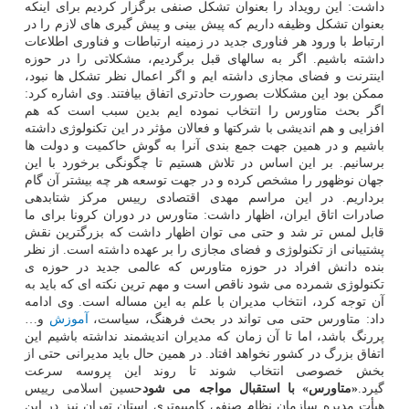
داشت: این رویداد را بعنوان تشکل صنفی برگزار کردیم برای اینکه
بعنوان تشکل وظیفه داریم که پیش بینی و پیش گیری های لازم را در
ارتباط با ورود هر فناوری جدید در زمینه ارتباطات و فناوری اطلاعات
داشته باشیم. اگر به سالهای قبل برگردیم، مشکلاتی را در حوزه
اینترنت و فضای مجازی داشته ایم و اگر اعمال نظر تشکل ها نبود،
ممکن بود این مشکلات بصورت حادتری اتفاق بیافتند. وی اشاره کرد:
اگر بحث متاورس را انتخاب نموده ایم بدین سبب است که هم
افزایی و هم اندیشی با شرکتها و فعالان مؤثر در این تکنولوژی داشته
باشیم و در همین جهت جمع بندی آنرا به گوش حاکمیت و دولت ها
برسانیم. بر این اساس در تلاش هستیم تا چگونگی برخورد با این
جهان نوظهور را مشخص کرده و در جهت توسعه هر چه بیشتر آن گام
برداریم. در این مراسم مهدی اقتصادی رییس مرکز شتابدهی
صادرات اتاق ایران، اظهار داشت: متاورس در دوران کرونا برای ما
قابل لمس تر شد و حتی می توان اظهار داشت که بزرگترین نقش
پشتیبانی از تکنولوژی و فضای مجازی را بر عهده داشته است. از نظر
بنده دانش افراد در حوزه متاورس که عالمی جدید در حوزه ی
تکنولوژی شمرده می شود ناقص است و مهم ترین نکته ای که باید به
آن توجه کرد، انتخاب مدیران با علم به این مساله است. وی ادامه
داد: متاورس حتی می تواند در بحث فرهنگ، سیاست،
آموزش
و…
پررنگ باشد، اما تا آن زمان که مدیران اندیشمند نداشته باشیم این
اتفاق بزرگ در کشور نخواهد افتاد. در همین حال باید مدیرانی حتی از
بخش خصوصی انتخاب شوند تا روند این پروسه سرعت
گیرد.
«متاورس» با استقبال مواجه می شود
حسین اسلامی رییس
هیأت مدیره سازمان نظام صنفی کامپیوتری استان تهران نیز در این