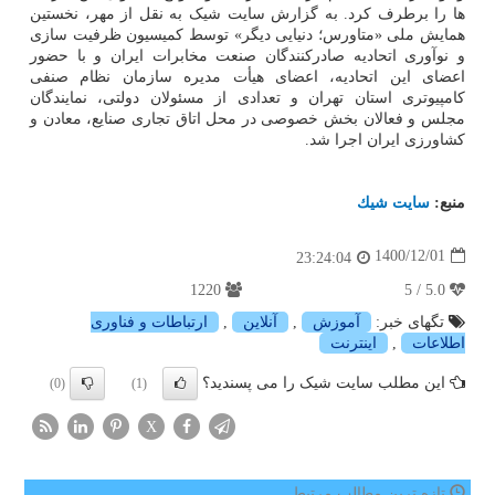
ها را برطرف کرد. به گزارش سایت شیک به نقل از مهر، نخستین
همایش ملی «متاورس؛ دنیایی دیگر» توسط کمیسیون ظرفیت سازی
و نوآوری اتحادیه صادرکنندگان صنعت مخابرات ایران و با حضور
اعضای این اتحادیه، اعضای هیأت مدیره سازمان نظام صنفی
کامپیوتری استان تهران و تعدادی از مسئولان دولتی، نمایندگان
مجلس و فعالان بخش خصوصی در محل اتاق تجاری صنایع، معادن و
کشاورزی ایران اجرا شد.
منبع:
سایت شیك
1400/12/01
23:24:04
1220
5.0 / 5
تگهای خبر:
آموزش
,
آنلاین
,
ارتباطات و فناوری
اطلاعات
,
اینترنت
این مطلب سایت شیک را می پسندید؟
(0)
(1)
X
تازه ترین مطالب مرتبط