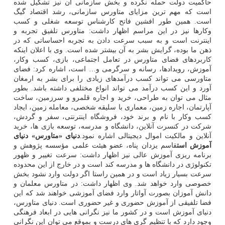
حاکمیت دولت حمله نکرده و بخش سازمانی آن نیز تشکیل شده
است که مهم ترین مزایای متاورس سازمانی، رشد اقتصاد گیگ
است. همین طور افشین فاتح کارشناس توسعه شغلی و کسب
وکارها نیز در این مراسم اظهار داشت: متاورس تلفیق تجربه و
اینترنت است و به سبب سرعت دادن به تجربه احساساتی که در
ذهن ما بوده، گرایش بشر به آن بیشتر شده است. وی با اعلان اینکه
کاربردهای فضای متاورس در تعامل اجتماعی، بازی، کسب وکار،
آموزش، رویدادها، رسانه و سرگرمی و… است، اشاره کرد: فضای
متاورسی می تواند کسب درآمدهای زیادی را برای بشر به ارمغان
آورد و این کسب درآمد می تواند انواع مختلفی داشته باشد. بطور
مثال می توان به طراحی، خرید و اجاره قلمرو و سرزمین، ساخت
آپارتمان، اجاره زمین، معماری با سلیقه شخصی، معامله زمین، ایجاد
کسب وکار با نام و برند خود، فروشگاه اینترنتی، سفر و گردش،
شرکت در کنسرت آنلاین، دانشگاه و مدرسه، توسعه بازی ها، خرید
آنلاین و مالکیت اموال دیجیتالی اشاره نمود.
دنیای «متاورس» دنیای
آموزش است
قاسم یزدان پناه، عضو هیئت علمی مؤسسه پژوهش و
برنامه ریزی آموزش عالی نیز اظهار داشت: سرعت تغییر و ظهور
تکنولوژی در دانشگاه ها و مدرسه کند است و در خارج از این محدوده
سرعت بسیار زیاد است و در همین راستا اگر دولت وارد نشود بخش
خصوصی وارد خواهد شد. وی اظهار داشت: در متاورس معلمان و
دانش آموزان بصورت آواتار وارد فضای آموزشی خواهند شد که این
فضا تلفیقی از آموزش حضوری و غیر حضوری است. دنیای متاورس،
دنیای آموزش است و در کشور ما نیز نگرانی هایی در ابعاد فرهنگی
وجود دارد که با تنظیم گری های درست و بموقع می توان این نگرانی