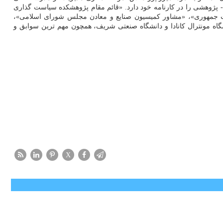
ریت سازمان از IFP School فرانسه است. وی بیشتر از ۱۵ سال سابقه فعالیتهای اجرایی- پژوهشی را در کارنامه خود دارد. «قائم مقام پژوهشکده سیاست گذاری
ت جمهوری»، «مشاور کمیسیون صنایع و معادن مجلس شورای اسلامی»،
نشگاه مونترال کانادا و دانشگاه صنعتی شریف، همچون مهم ترین سوابق و
X