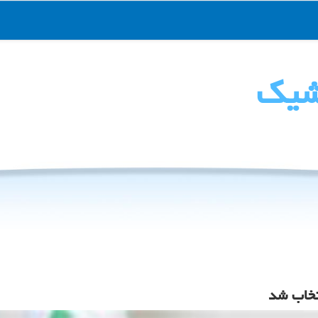
شیك
نتخاب شد