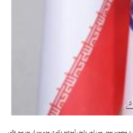
ل» منصوب نمود. میرزاپور دانش آموخته دکتری مدیریت از مدرسه عالی