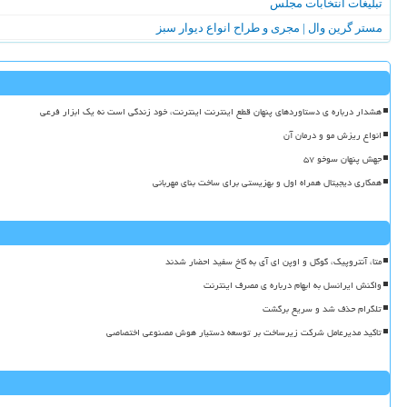
تبلیغات انتخابات مجلس
مستر گرین وال | مجری و طراح انواع دیوار سبز
هشدار درباره ی دستاوردهای پنهان قطع اینترنت اینترنت، خود زندگی است نه یک ابزار فرعی
انواع ریزش مو و درمان آن
جهش پنهان سوخو ۵۷
همکاری دیجیتال همراه اول و بهزیستی برای ساخت بنای مهربانی
متا، آنتروپیک، گوگل و اوپن ای آی به کاخ سفید احضار شدند
واکنش ایرانسل به ابهام درباره ی مصرف اینترنت
تلگرام حذف شد و سریع برگشت
تاکید مدیرعامل شرکت زیرساخت بر توسعه دستیار هوش مصنوعی اختصاصی