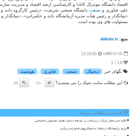
علم، فناوری و
صنعت
دانشگاه صنعتی شریف»، «رئیس کارگروه داده و 
«بنیانگذار و رئیس هیأت مدیره آزمایشگاه داده و حکمرانی»، «بنیانگذار
مسئولیت های وی بوده است.
منبع:
shiksite.ir
1400/11/16
23:19:05
5.0 / 5
تگهای خبر:
دیجیتال
,
صنعت
,
فناوری
,
هوشمند
این مطلب سایت شیک را می پسندید؟
(0)
(1)
تازه ترین مطالب مرتبط
تاکید مدیرعامل شرکت زیرساخت بر توسعه دستیار هوش مصنوعی اختصاصی
ورود پژوهشگاه ارتباطات به همکاریهای فناورانه بریکس