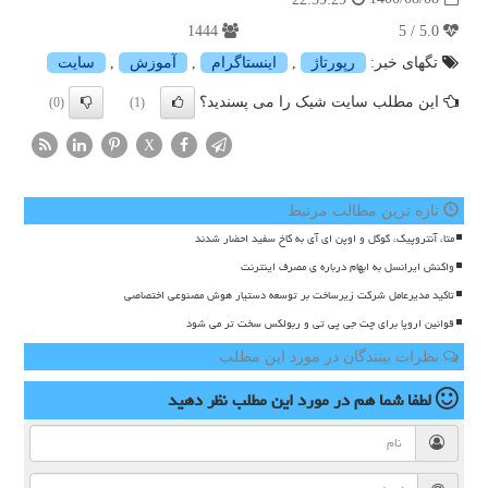
1444
5.0 / 5
تگهای خبر:
رپورتاژ
,
اینستاگرام
,
آموزش
,
سایت
این مطلب سایت شیک را می پسندید؟
(0)
(1)
X
تازه ترین مطالب مرتبط
متا، آنتروپیک، گوگل و اوپن ای آی به کاخ سفید احضار شدند
واکنش ایرانسل به ابهام درباره ی مصرف اینترنت
تاکید مدیرعامل شرکت زیرساخت بر توسعه دستیار هوش مصنوعی اختصاصی
قوانین اروپا برای چت جی پی تی و ربولکس سخت تر می شود
نظرات بینندگان در مورد این مطلب
لطفا شما هم
در مورد این مطلب
نظر دهید