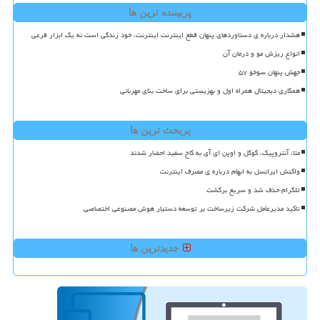
پربیننده ترین ها
هشدار درباره ی دستاوردهای پنهان قطع اینترنت اینترنت، خود زندگی است نه یک ابزار فرعی
انواع ریزش مو و درمان آن
جهش پنهان سوخو ۵۷
همکاری دیجیتال همراه اول و بهزیستی برای ساخت بنای مهربانی
پربحث ترین ها
متا، آنتروپیک، گوگل و اوپن ای آی به کاخ سفید احضار شدند
واکنش ایرانسل به ابهام درباره ی مصرف اینترنت
تلگرام حذف شد و سریع برگشت
تاکید مدیرعامل شرکت زیرساخت بر توسعه دستیار هوش مصنوعی اختصاصی
جدیدترین ها