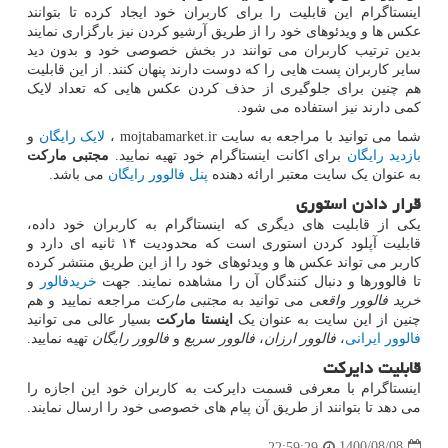
اینستاگرام این قابلیت را برای کاربران خود ایجاد کرده تا بتوانند
عکس ها و ویدئوهای خود را از طریق آرشیو کردن نیز بارگزاری نمایند
بدین ترتیب کاربران می توانند در بخش خصوصی خود و بدون دید
سایر کاربران پست هایی را که دوست دارند پنهان کنند. از این قابلیت
هم چنین برای جلوگیری از حذف کردن عکس هایی که تعداد لایک
کمی دارند نیز استفاده می شود.
شما می توانید با مراجعه به سایت
mojtabamarket.ir
،
لایک رایگان
و
بازدید رایگان
برای اکانت اینستاگرام خود تهیه نمایید.
مجتبی مارکت
به عنوان یک سایت معتبر ارائه دهنده
پنل فالوور رایگان
می باشد.
قرار دادن استوری
یکی از قابلیت های دیگری که اینستاگرام به کاربران خود داده،
قابلیت آپلود کردن استوری است که محدودیت ۱۴ ثانیه ای دارد و
کاربر می تواند عکس ها و ویدئوهای خود را از این طریق منتشر کرده
تا فالوورها و دنبال کنندگان آن را مشاهده نمایند. جهت
خریدفالور
و
خرید فالوور واقعی
می توانید به
مجتبی مارکت
مراجعه نمایید و هم
چنین از این سایت به عنوان یک
اینستا مارکت
بسیار عالی می توانید
فالوور ایرانی
،
فالوور ارزان
،
فالوور سریع
و
فالوور رایگان
تهیه نمایید.
قابلیت دایرکت
اینستاگرام با معرفی قسمت دایرکت به کاربران خود این اجازه را
می دهد تا بتوانند از طریق آن پیام های خصوصی خود را ارسال نمایند.
1400/08/08
22:59:29