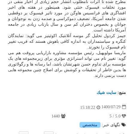
مطرح شده تا اثرات نامطلوب انتشار حجم زیادی از اخبار منفی در
مورد تخلفات فیسبوک خنثی شود. همینطور در هفته های اخیر
افشاگری های فرانسیس هاوگن در مورد تاثیر فیسبوک بر دوقطبی
شدن جامعه آمریکا، تضعیف دموکراسی و صدمه زدن به نوجوانان و
جوانان و بخصوص دختران کم سن و سال بازتاب زیادی در جامعه
آمریکا داشته است.
جیمز کردول تحلیل گر موسه آتلانتیک اکوئیتیز می گوید: نمایندگان
کنگره و سیاستمداران به اندازه کافی باهوش هستند که فریب تغییر
نام فیسبوک را نخورند.
ماریسا مولویهیل، رئیس مؤسسه مشاوره بازاریابی پروفت هم می
گوید: تغییر نام می تواند استراتژی مؤثری برای زیرمجموعه های یک
مؤسسه برای تداوم حسن شهرتشان باشد، اما رسانه ها و رگولاتوری
ها بدین خاطر از تحقیقات و کوشش برای اصلاح چنین مجموعه هایی
دست برنمی دارند.
منبع:
سایت شیك
1400/07/29
15:18:22
1440
5.0 / 5
تگهای خبر:
متخصص