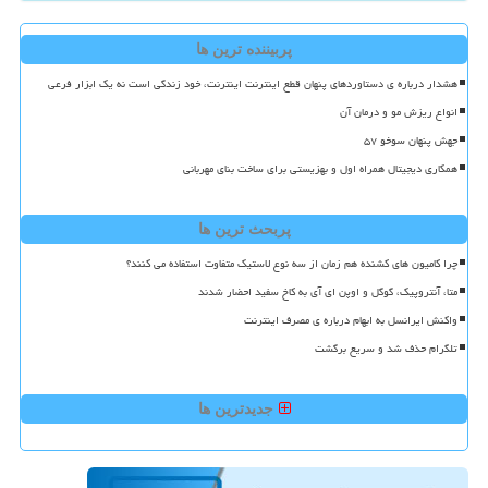
پربیننده ترین ها
هشدار درباره ی دستاوردهای پنهان قطع اینترنت اینترنت، خود زندگی است نه یک ابزار فرعی
انواع ریزش مو و درمان آن
جهش پنهان سوخو ۵۷
همکاری دیجیتال همراه اول و بهزیستی برای ساخت بنای مهربانی
پربحث ترین ها
چرا کامیون های کشنده هم زمان از سه نوع لاستیک متفاوت استفاده می کنند؟
متا، آنتروپیک، گوگل و اوپن ای آی به کاخ سفید احضار شدند
واکنش ایرانسل به ابهام درباره ی مصرف اینترنت
تلگرام حذف شد و سریع برگشت
جدیدترین ها