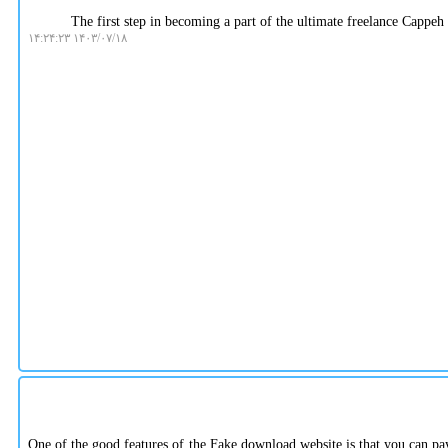
The first step in becoming a part of the ultimate freelance Cappeh 
۱۴۰۳/۰۷/۱۸ ۱۴:۲۴:۲۳
One of the good features of the Fake download website is that you can pay 