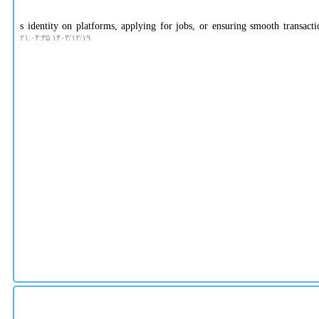
Wh؛s identity on platforms, applying for jobs, or ensuring smooth transactions, having the
۱۴۰۳/۱۲/۱۹ ۲۱:۰۴:۳۵