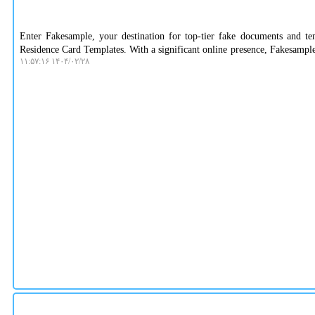
Enter Fakesample, your destination for top-tier fake documents and tem
Residence Card Templates. With a significant online presence, Fakesample 
۱۴۰۴/۰۲/۲۸ ۱۱:۵۷:۱۶