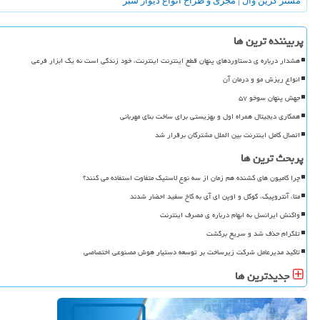
مستر گرین وال | مجری و طراح انواع دیوار سبز
پربیننده ترین ها
هشدار درباره ی دستاوردهای پنهان قطع اینترنت اینترنت، خود زندگی است نه یک ابزار فرعی
انواع ریزش مو و درمان آن
جهش پنهان سوخو ۵۷
همکاری دیجیتال همراه اول و بهزیستی برای ساخت بنای مهربانی
اتصال کامل اینترنت بین الملل مشترکان برقرار شد
پربحث ترین ها
چرا کامیون های کشنده هم زمان از سه نوع لاستیک متفاوت استفاده می کنند؟
متا، آنتروپیک، گوگل و اوپن ای آی به کاخ سفید احضار شدند
واکنش ایرانسل به ابهام درباره ی مصرف اینترنت
تلگرام حذف شد و سریع برگشت
تاکید مدیرعامل شرکت زیرساخت بر توسعه دستیار هوش مصنوعی اختصاصی
جدیدترین ها