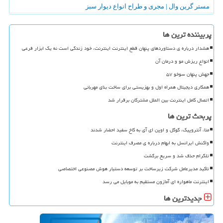
مستر گرین وال | مجری و طراح انواع دیوار سبز
پربیننده ترین ها
هشدار درباره ی دستاوردهای پنهان قطع اینترنت اینترنت، خود زندگی است نه یک ابزار فرعی
انواع ریزش مو و درمان آن
جهش پنهان سوخو ۵۷
همکاری دیجیتال همراه اول و بهزیستی برای ساخت بنای مهربانی
اتصال کامل اینترنت بین الملل مشترکان برقرار شد
پربحث ترین ها
متا، آنتروپیک، گوگل و اوپن ای آی به کاخ سفید احضار شدند
واکنش ایرانسل به ابهام درباره ی مصرف اینترنت
تلگرام حذف شد و سریع برگشت
تاکید مدیرعامل شرکت زیرساخت بر توسعه دستیار هوش مصنوعی اختصاصی
اینترنت ماهواره ای آمازون مستقیم به موبایل می رسد
جدیدترین ها