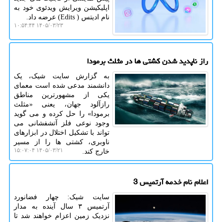
اپلیکیشن ویرایش ویدئوی خود به
نام ادیتس ( Edits) عرضه داد.
۱۴۰۵/۰۳/۲۳ ۱۰:۵۴:۴۴
راز ناپدید شدن کشتی ها در مثلث برمودا
به گزارش سایت شیک، یک
دانشمند مدعی شده است معمای
یکی از مشهورترین مناطق
رازآلود جهان، یعنی «مثلث
برمودا» را حل کرده و می گوید
وجود نوعی فلز آتشفشانی می
تواند با تشکیل اختلال در ابزارهای
ناوبری، کشتی ها را از مسیر
۱۴۰۵/۰۳/۲۱ ۱۵:۰۷:۰۴
خارج کند.
اعلام نام خدمه آرتمیس 3
سایت شیک: چهار فضانورد
آرتمیس ۳ سال آینده به مدار
نزدیک زمین اعزام خواهند شد تا