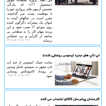
می دهند. پروژه مخفیانه موتور
«محصول 177» که بتازگی
نخستین آزمون های پروازی خودرا
با موفقیت پشت سر گذاشته،
مقرر است در سالهای آینده به
عنوان یک پیشرانه دگرگون کننده
روی سوخو 57 نصب شود و این
پرنده پنهان کار را به سطحی بی
سابقه از کارآیی و برد عملیاتی
۱۴۰۵/۰۳/۱۴ ۲۳:۱۸:۵۲
برساند.
لپ تاپ های جدید ایسوس رونمایی شدند
سایت شیک: ایسوس از چند لپ
تاپ مجهز به سیستم عامل ویندوز
در رویداد کامپوتکس رونمایی
۱۴۰۵/۰۳/۱۳ ۰۹:۵۱:۳۴
نمود.
کارمندان پیامرسان کاکائو اعتصاب می کنند