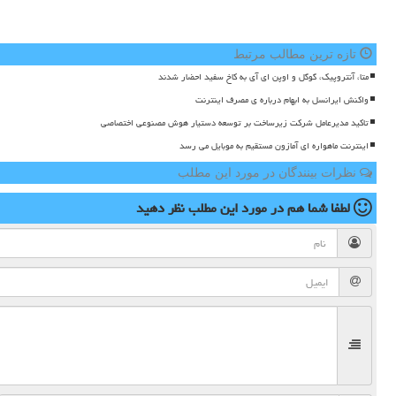
تازه ترین مطالب مرتبط
متا، آنتروپیک، گوگل و اوپن ای آی به کاخ سفید احضار شدند
واکنش ایرانسل به ابهام درباره ی مصرف اینترنت
تاکید مدیرعامل شرکت زیرساخت بر توسعه دستیار هوش مصنوعی اختصاصی
اینترنت ماهواره ای آمازون مستقیم به موبایل می رسد
نظرات بینندگان در مورد این مطلب
لطفا شما هم
در مورد این مطلب
نظر دهید