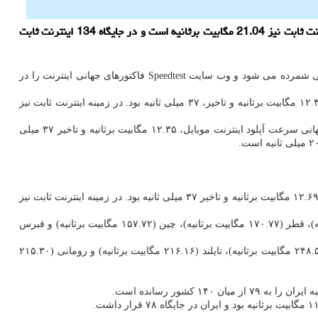
سایت شیک: هم اکنون متوسط سرعت دانلود اینترنت موبایل در ایران 31.65 مگابیت برثانیه و رتبه اش 79 جهانی است، متوسط سرعت دانلود اینترنت ثابت نیز 21.04 مگابیت برثانیه است و در جایگاه 134 اینترنت ثابت
اینترنتی شمرده می شود و وب سایت Speedtest فاکتورهای جهانی اینترنت را در
اینترنت موبایل، ۴۶.۷۴ مگابیت برثانیه و متوسط جهانی سرعت آپلود اینترنت موبایل، ۱۲.۴۹ مگابیت برثانیه و تاخیر، ۳۷ میلی ثانیه بود. در زمینه اینترنت ثابت نیز
طبق آخرین آمار انتشار یافته در اسپیدتست، تا ماه جولای سال ۲۰۲۱، متوسط جهانی سرعت دانلود اینترنت موبایل، ۵۵.۰۷ مگابیت برثانیه و متوسط جهانی سرعت آپلود اینترنت موبایل، ۱۲.۳۵ مگابیت برثانیه و تاخیر ۳۷ میلی
در صورتیکه تا ماه ژوئن سال ۲۰۲۱، متوسط جهانی سرعت دانلود اینترنت موبایل، ۵۵.۳۴ مگابیت برثانیه و متوسط جهانی سرعت آپلود اینترنت موبایل، ۱۲.۶۹ مگابیت برثانیه و تاخیر ۳۷ میلی ثانیه بود. در زمینه اینترنت ثابت نیز
رتبه یک تا پنج اینترنت موبایل در جهان تا ماه ژوئن ۲۰۲۱، به ترتیب به امارات متحده عربی (۱۹۰.۰۳ مگابیت برثانیه)، کره جنوبی(۱۸۹.۲۰ مگابیت برثانیه)، قطر (۱۷۰.۷۷ مگابیت برثانیه)، چین (۱۵۷.۷۲ مگابیت برثانیه) و قبرس
همین طور رتبه یک تا پنج اینترنت پهن باند ثابت در جهان، به ترتیب به موناکو (۲۵۶.۷۰ مگابیت برثانیه)، سنگاپور (۲۵۶.۰۳ مگابیت برثانیه)، هنگ کنگ (۲۴۸.۵۹ مگابیت برثانیه)، تایلند (۲۱۶.۱۶ مگابیت برثانیه) و رومانی (۲۱۵.۳۰