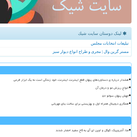
لینک دوستان سایت شیك
تبلیغات انتخابات مجلس
مستر گرین وال | مجری و طراح انواع دیوار سبز
هشدار درباره ی دستاوردهای پنهان قطع اینترنت اینترنت، خود زندگی است نه یک ابزار فرعی
انواع ریزش مو و درمان آن
جهش پنهان سوخو ۵۷
همکاری دیجیتال همراه اول و بهزیستی برای ساخت بنای مهربانی
متا، آنتروپیک، گوگل و اوپن ای آی به کاخ سفید احضار شدند